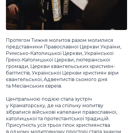
Протягом Тижня молитов разом молилися
представники Православної Церкви України,
Римсько-Католицької Церкви, Української
Греко-Католицької Церкви, лютеранської
громади, Церкви євангельських християн-
баптистів, Української Церкви християн віри
євангельської, Адвентистів сьомого дня
та Месіанських євреїв.
Центральною подією стала зустріч
у Краматорську, де на спільну молитву
зібралися військові капелани православної,
католицької та протестантської традицій.
Присутність усіх трьох гілок християнства
в одному молитовному просторі стала знаком