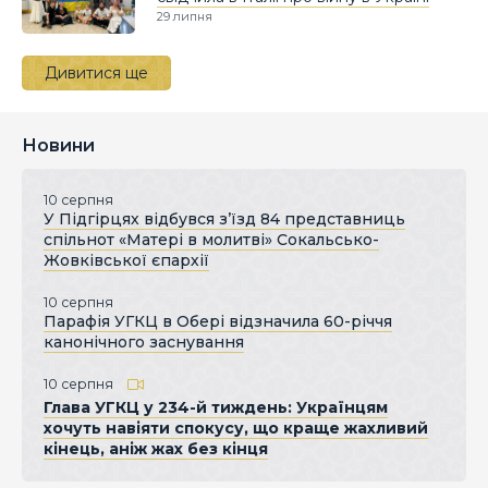
29 липня
Дивитися ще
Новини
10 серпня
У Підгірцях відбувся з’їзд 84 представниць
спільнот «Матері в молитві» Сокальсько-
Жовківської єпархії
10 серпня
Парафія УГКЦ в Обері відзначила 60-річчя
канонічного заснування
10 серпня
Глава УГКЦ у 234-й тиждень: Українцям
хочуть навіяти спокусу, що краще жахливий
кінець, аніж жах без кінця