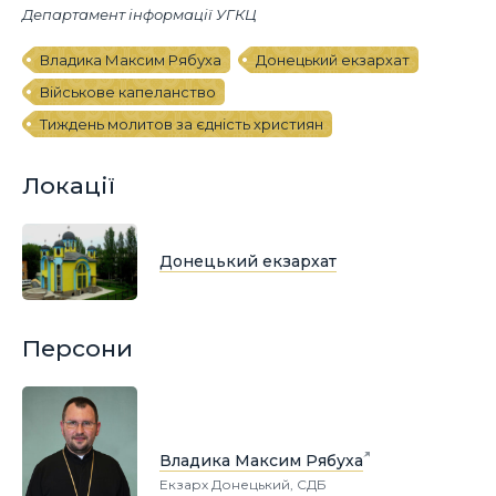
Департамент інформації УГКЦ
Владика Максим Рябуха
Донецький екзархат
Військове капеланство
Тиждень молитов за єдність християн
Локації
Донецький екзархат
Персони
Владика Максим Рябуха
Екзарх Донецький, СДБ