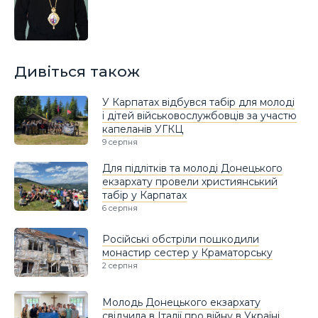
Дивіться також
У Карпатах відбувся табір для молоді
і дітей військовослужбовців за участю
капеланів УГКЦ
9 серпня
Для підлітків та молоді Донецького
екзархату провели християнський
табір у Карпатах
6 серпня
Російські обстріли пошкодили
монастир сестер у Краматорську
2 серпня
Молодь Донецького екзархату
свідчила в Італії про війну в Україні