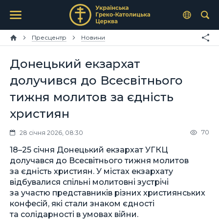
Пресцентр
Новини
Донецький екзархат
долучився до Всесвітнього
тижня молитов за єдність
християн
70
28 січня 2026, 08:30
18–25 січня Донецький екзархат УГКЦ
долучався до Всесвітнього тижня молитов
за єдність християн. У містах екзархату
відбувалися спільні молитовні зустрічі
за участю представників різних християнських
конфесій, які стали знаком єдності
та солідарності в умовах війни.