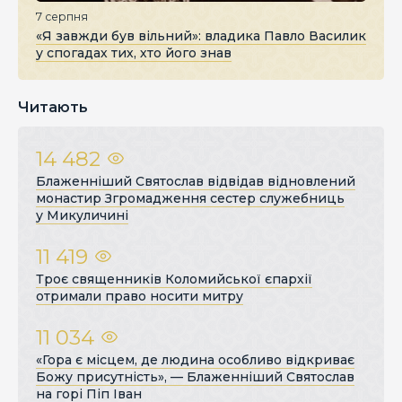
7 серпня
«Я завжди був вільний»: владика Павло Василик
у спогадах тих, хто його знав
Читають
14 482
Блаженніший Святослав відвідав відновлений
монастир Згромадження сестер служебниць
у Микуличині
11 419
Троє священників Коломийської єпархії
отримали право носити митру
11 034
«Гора є місцем, де людина особливо відкриває
Божу присутність», — Блаженніший Святослав
на горі Піп Іван