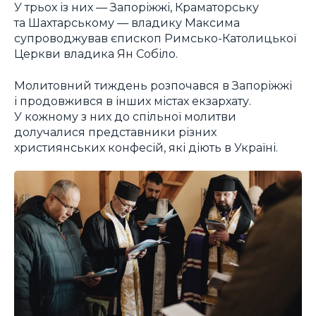
У трьох із них — Запоріжжі, Краматорську
та Шахтарському — владику Максима
супроводжував єпископ Римсько-Католицької
Церкви владика Ян Собіло.
Молитовний тиждень розпочався в Запоріжжі
і продовжився в інших містах екзархату.
У кожному з них до спільної молитви
долучалися представники різних
християнських конфесій, які діють в Україні.