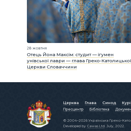
28 жовтня
Отець Йона Максім: студит — ігумен
унівської лаври — глава Греко-Католицько
Церкви Словаччини
Церква
Глава
Синод
Кур
Пресцентр
Бібліотека
Докуме
© 2004–2026 Українська Греко-Като
Developed by
Cawas Ltd
. July, 2022.