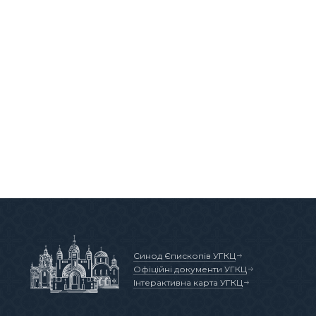
Синод Єпископів УГКЦ
Офіційні документи УГКЦ
Інтерактивна карта УГКЦ