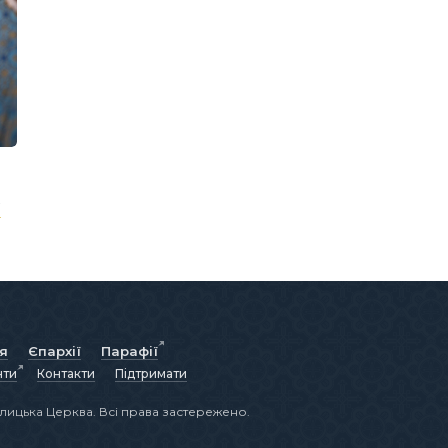
ї
ія
Єпархії
Парафії
нти
Контакти
Підтримати
лицька Церква. Всі права застережено.