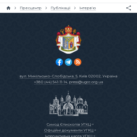
Пресцентр
Публікації
Інтерв’ю
вул. Микільсько-Слобідська, 5
, Київ 02002, Україна
+380 (44) 541-11-14
,
press@ugcc.org.ua
Синод Єпископів УГКЦ
Офіційні документи УГКЦ
Інтерактивна карта УГКЦ