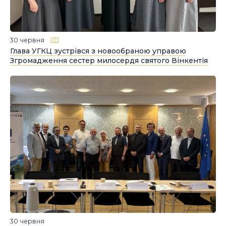
30 червня
Глава УГКЦ зустрівся з новообраною управою
Згромадження сестер милосердя святого Вінкентія
30 червня