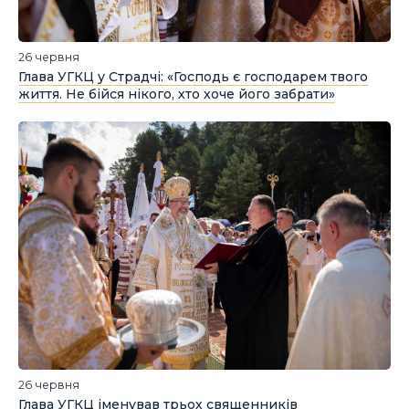
26 червня
Глава УГКЦ у Страдчі: «Господь є господарем твого
життя. Не бійся нікого, хто хоче його забрати»
26 червня
Глава УГКЦ іменував трьох священників