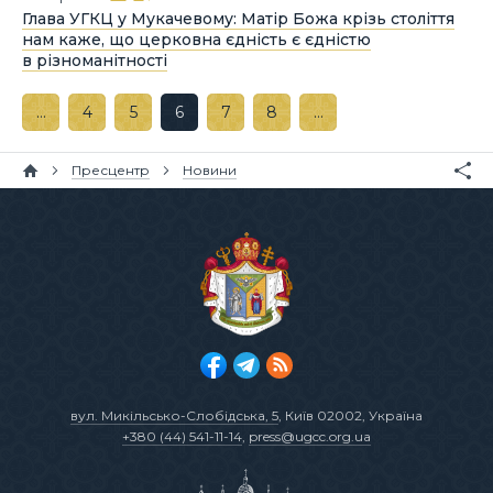
Глава УГКЦ у Мукачевому: Матір Божа крізь століття
нам каже, що церковна єдність є єдністю
в різноманітності
…
4
5
6
7
8
…
Пресцентр
Новини
вул. Микільсько-Слобідська, 5
, Київ 02002, Україна
+380 (44) 541-11-14
,
press@ugcc.org.ua