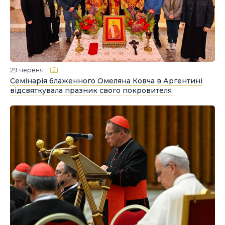
29 червня
Семінарія блаженного Омеляна Ковча в Аргентині
відсвяткувала празник свого покровителя