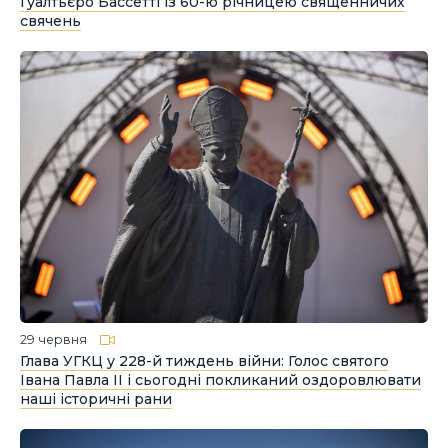
Гуалтьєро Бассетті із 60-ю річницею священничих
свячень
29 червня
Глава УГКЦ у 228-й тиждень війни: Голос святого
Івана Павла ІІ і сьогодні покликаний оздоровлювати
наші історичні рани