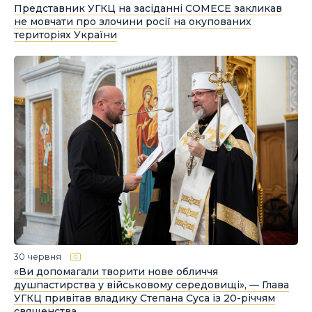
Представник УГКЦ на засіданні COMECE закликав
не мовчати про злочини росії на окупованих
територіях України
30 червня
«Ви допомагали творити нове обличчя
душпастирства у військовому середовищі», — Глава
УГКЦ привітав владику Степана Суса із 20-річчям
священства