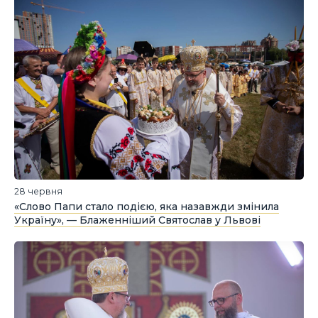
28 червня
«Слово Папи стало подією, яка назавжди змінила
Україну», — Блаженніший Святослав у Львові