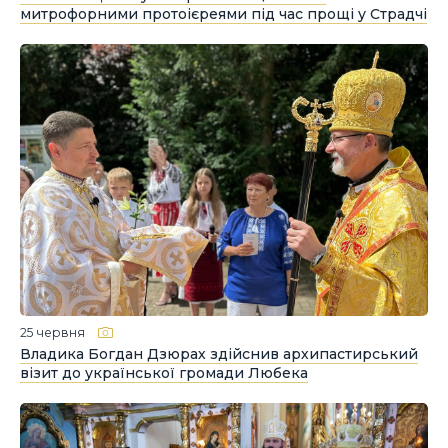
митрофорними протоієреями під час прощі у Страдчі
25 червня
Владика Богдан Дзюрах здійснив архипастирський
візит до української громади Любека