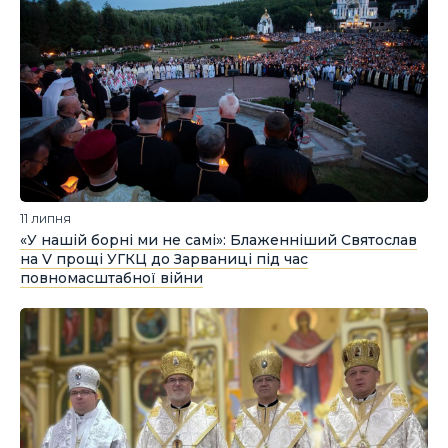
11 липня
«У нашій борні ми не самі»: Блаженніший Святослав
на V прощі УГКЦ до Зарваниці під час
повномасштабної війни