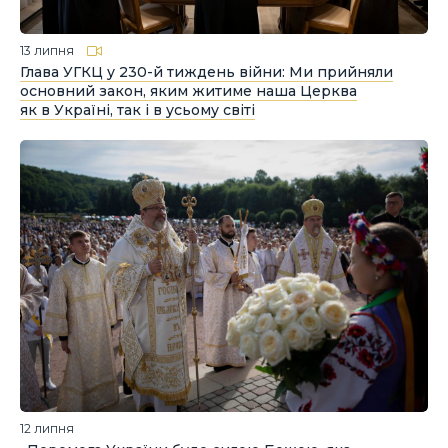
13 липня
Глава УГКЦ у 230-й тиждень війни: Ми прийняли
основний закон, яким житиме наша Церква
як в Україні, так і в усьому світі
12 липня