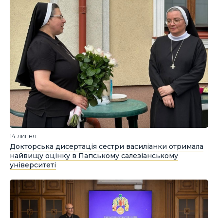
14 липня
Докторська дисертація сестри василіанки отримала
найвищу оцінку в Папському салезіанському
університеті