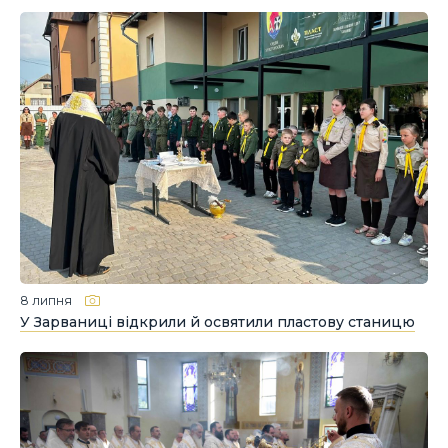
8 липня
У Зарваниці відкрили й освятили пластову станицю