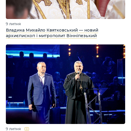
9 липня
Владика Михайло Квятковський — новий
архиєпископ і митрополит Вінніпезький
9 липня