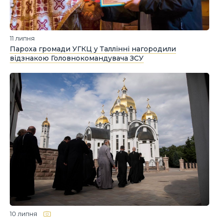
11 липня
Пароха громади УГКЦ у Таллінні нагородили
відзнакою Головнокомандувача ЗСУ
10 липня