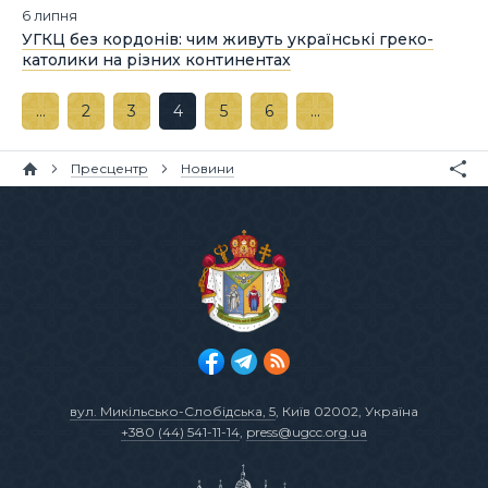
6 липня
УГКЦ без кордонів: чим живуть українські греко-
католики на різних континентах
…
2
3
4
5
6
…
Пресцентр
Новини
вул. Микільсько-Слобідська, 5
, Київ 02002, Україна
+380 (44) 541-11-14
,
press@ugcc.org.ua