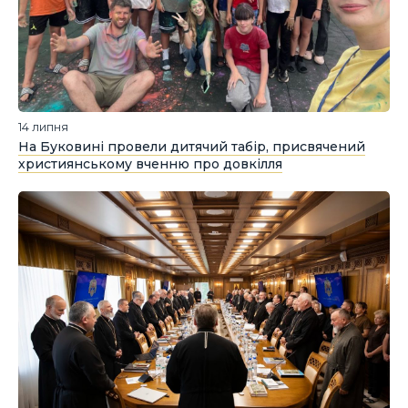
14 липня
На Буковині провели дитячий табір, присвячений
християнському вченню про довкілля