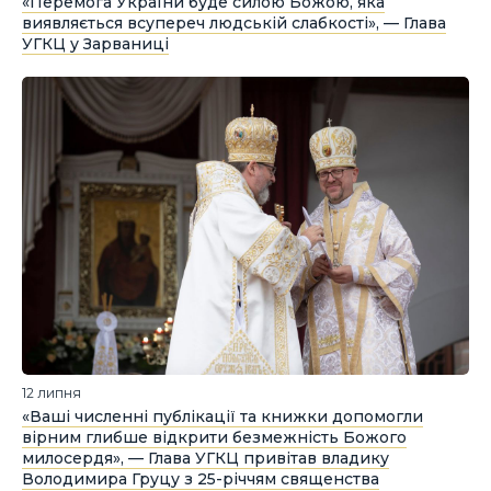
«Перемога України буде силою Божою, яка
виявляється всупереч людській слабкості», — Глава
УГКЦ у Зарваниці
12 липня
«Ваші численні публікації та книжки допомогли
вірним глибше відкрити безмежність Божого
милосердя», — Глава УГКЦ привітав владику
Володимира Груцу з 25-річчям священства