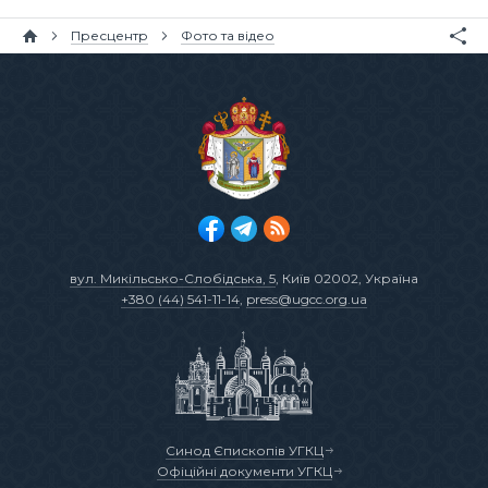
Пресцентр
Фото та відео
вул. Микільсько-Слобідська, 5
, Київ 02002, Україна
+380 (44) 541-11-14
,
press@ugcc.org.ua
Синод Єпископів УГКЦ
Офіційні документи УГКЦ