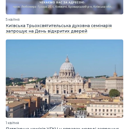
5 квітня
Київська Трьохсвятительська духовна семінарія
запрошує на День відкритих дверей
1 квітня
Патріарша комісія УГКЦ у справах молоді запрошує