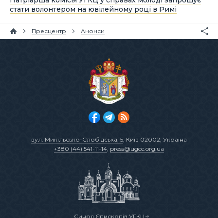
стати волонтером на ювілейному році в Римі
Пресцентр
Анонси
вул. Микільсько-Слобідська, 5
, Київ 02002, Україна
+380 (44) 541-11-14
,
press@ugcc.org.ua
Синод Єпископів УГКЦ