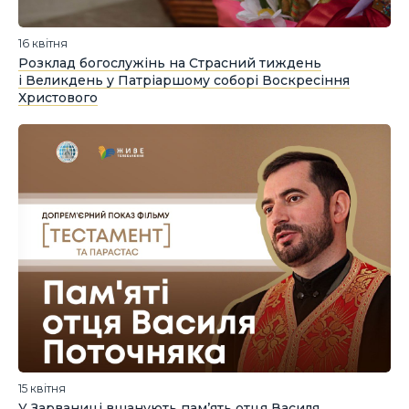
16 квітня
Розклад богослужінь на Страсний тиждень
і Великдень у Патріаршому соборі Воскресіння
Христового
15 квітня
У Зарваниці вшанують пам’ять отця Василя