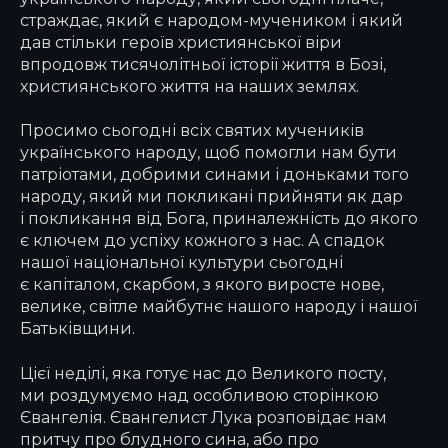
страждає, який є народом-мучеником і який
дав стільки героїв християнської віри
впродовж тисячолітньої історії життя в Бозі,
християнського життя на наших землях.
Просимо сьогодні всіх святих мучеників
українського народу, щоб помогли нам бути
патріотами, добрими синами і доньками того
народу, який ми покликані прийняти як дар
і покликання від Бога, приналежність до якого
є ключем до успіху кожного з нас. А спадок
нашої національної культури сьогодні
є капіталом, скарбом, з якого виросте нове,
велике, світле майбутнє нашого народу і нашої
Батьківщини.
Цієї неділі, яка готує нас до Великого посту,
ми роздумуємо над особливою сторінкою
Євангелія. Євангелист Лука розповідає нам
притчу про блудного сина, або про