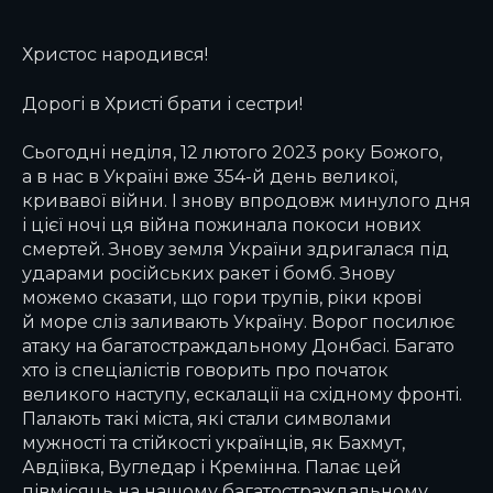
Христос народився!
Дорогі в Христі брати і сестри!
Сьогодні неділя, 12 лютого 2023 року Божого,
а в нас в Україні вже 354-й день великої,
кривавої війни. І знову впродовж минулого дня
і цієї ночі ця війна пожинала покоси нових
смертей. Знову земля України здригалася під
ударами російських ракет і бомб. Знову
можемо сказати, що гори трупів, ріки крові
й море сліз заливають Україну. Ворог посилює
атаку на багатостраждальному Донбасі. Багато
хто із спеціалістів говорить про початок
великого наступу, ескалації на східному фронті.
Палають такі міста, які стали символами
мужності та стійкості українців, як Бахмут,
Авдіївка, Вугледар і Кремінна. Палає цей
півмісяць на нашому багатостраждальному