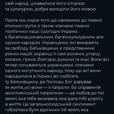
свій народ, цікавилися його історією
та культурою, добре володіли його мовою.
Проте ми, окрім того що належимо до певної
етнічної групи, є також членами певної
політичної нації. Сьогодні Україна
є багатонаціональним, багатокультурним, але
одним народом. Українцями, які вмирають
за свободу Батьківщини, є представники
різних націй: українці, ті самі росіяни, угорці,
поляки, греки, болгари, румуни та інші. Вони всі
тепер почуваються українцями, членами
одного могутнього народу, тому що всі вони
народилися в Україні, всі люблять
ту Батьківщину, де Господь Бог дарував
їм життя, усі вони — її патріоти. Бо справжній
християнський патріотизм — це любов до тієї
землі, яка тебе виховала, яка дала тобі дорогу
в життя. Це загальнолюдський сентимент
і обов’язок бути вдячним тій землі, яка