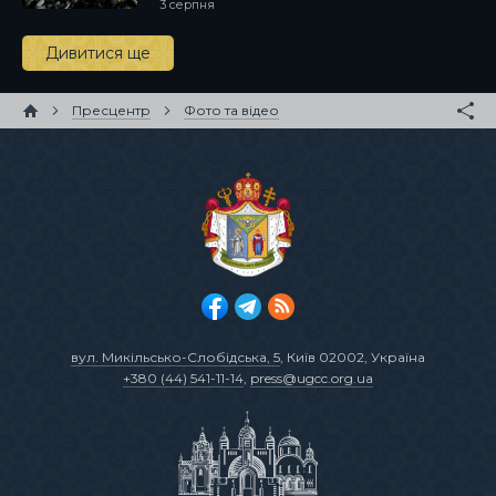
3 серпня
Дивитися ще
Пресцентр
Фото та відео
вул. Микільсько-Слобідська, 5
, Київ 02002, Україна
+380 (44) 541-11-14
,
press@ugcc.org.ua