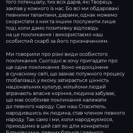
того потенціалу, тих всіх дарів, які Творець
заклав у кожного із нас. Бо всі ми обдаровані
певними талантами, дарами, однак можемо
скористати з них та іншим послужити лише
тоді, коли дамо позитивну відповідь
на це покликання і використаємо наш
особистий скарб за його призначенням.
Ми говорили про різні види особистого
покликання. Сьогодні ж хочу пригадати про
ще одне покликання. Воно недооцінене
в сучасному світі, що зазнає потужного процесу
глобалізації, у якому затирається цінність
національних культур, мільйони людей
втрачають власне коріння, людина забуває,
що має особливе покликання належати
до певного народу. Сам наш Спаситель,
народившись як людина, став членом певного
народу. Так само і ми, коли народжуємося,
приходимо в цей світ як діти конкретної
Батьківщини, певних батьків і певного