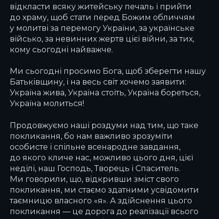
відкласти всяку житейську печаль і прийти
до храму, щоб стати перед Божим обличчям
у молитві за перемогу України, за українське
військо, за невинних жертв цієї війни, за тих,
кому сьогодні найважче.
Ми сьогодні просимо Бога, щоб зберегти нашу
Батьківщину, і на весь світ хочемо заявити:
Україна жива, Україна стоїть, Україна бореться,
Україна молиться!
Продовжуємо наші роздуми над тим, що таке
покликання, бо нам важливо зрозуміти
особисте і спільне всенародне завдання,
до якого кличе нас, можливо цього дня, цієї
неділі, наш Господь, Творець і Спаситель.
Ми говорили, що, відкривши зміст свого
покликання, ми стаємо здатними усвідомити
таємницю власного «я». А здійснення цього
покликання — це дорога до реалізації всього