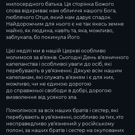
милосердного батька. Ця сторінка Божого
слова відкриває нам обличчя нашого Бога,
люблячого Отця, який нам дарує спадок.
Найдорожчим для нього є не так якесь земне
майно, як людина, навіть та, яка, можливо,
заблукала, бо покинула Його.
Цієї неділі ми в нашій Церкві особливо
молимося за в’язнів. Сьогодні День в’язничного
капеланства і особливої уваги до осіб, які
перебувають в ув’язненні. Дякую всім нашим
капеланам, які служать в’язням і є для них,
можливо, чи не єдиною дорогою
до справжньої свободи в добрі, дорогою
визволення від усякого зла.
Помолімося за всіх наших братів і сестер, які
перебувають в ув’язненні, особливо за тих, хто
несправедливо ув’язнений у російському
полоні, за наших братів і сестер на окупованих