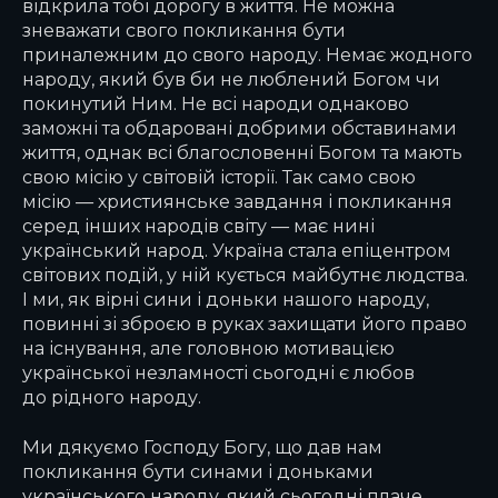
відкрила тобі дорогу в життя. Не можна
зневажати свого покликання бути
приналежним до свого народу. Немає жодного
народу, який був би не люблений Богом чи
покинутий Ним. Не всі народи однаково
заможні та обдаровані добрими обставинами
життя, однак всі благословенні Богом та мають
свою місію у світовій історії. Так само свою
місію — християнське завдання і покликання
серед інших народів світу — має нині
український народ. Україна стала епіцентром
світових подій, у ній кується майбутнє людства.
І ми, як вірні сини і доньки нашого народу,
повинні зі зброєю в руках захищати його право
на існування, але головною мотивацією
української незламності сьогодні є любов
до рідного народу.
Ми дякуємо Господу Богу, що дав нам
покликання бути синами і доньками
українського народу, який сьогодні плаче,