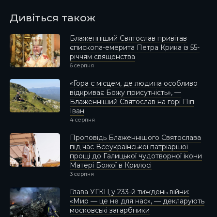
Дивіться також
Блаженніший Святослав привітав
єпископа-емерита Петра Крика із 55-
річчям священства
6 серпня
«Гора є місцем, де людина особливо
відкриває Божу присутність», —
Блаженніший Святослав на горі Піп
Іван
4 серпня
Проповідь Блаженнішого Святослава
під час Всеукраїнської патріаршої
прощі до Галицької чудотворної ікони
Матері Божої в Крилосі
3 серпня
Глава УГКЦ у 233-й тиждень війни:
«Мир — це не для нас», — декларують
московські загарбники