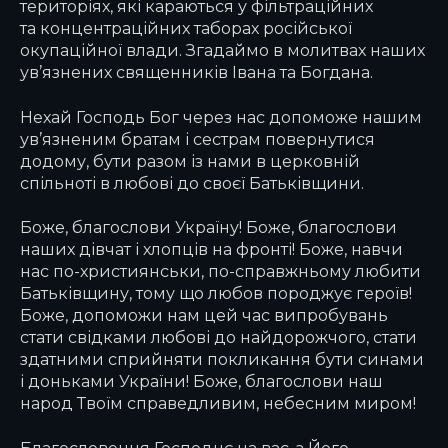
територіях, які караються у фільтраційних
та концентраційних таборах російської
окупаційної влади. Згадаймо в молитвах наших
ув’язнених священників Івана та Богдана.
Нехай Господь Бог через нас допоможе нашим
ув’язненим братам і сестрам повернутися
додому, бути разом із нами в церковній
спільноті в любові до своєї Батьківщини.
Боже, благослови Україну! Боже, благослови
наших дівчат і хлопців на фронті! Боже, навчи
нас по-християнськи, по-справжньому любити
Батьківщину, тому що любов породжує героїв!
Боже, допоможи нам цей час випробувань
стати свідками любові до найдорожчого, стати
здатними сприйняти покликання бути синами
і доньками України! Боже, благослови наш
народ Твоїм справедливим, небесним миром!
Благословення Господнє на вас, з Його