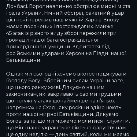
Донбасі. Ворог невпинно обстрілює мирні міста
і села України. Нічний обстріл, ракетний удар
цієї ночі пережив наш мужній Харків. Знову
маємо поранених і постраждалих. Майже
45 атак із різного виду зброї пережили три
громади нашої багатостраждальної
прикордонної Сумщини. Здригався під
російськими ударами Херсон на Півдні нашої
Батьківщини.
Однак ми сьогодні хочемо вкотре подякувати
Господу Богу і Збройним силам України за те,
що цього ранку живі. Дякуємо нашим
захисникам, які закривають своїми грудьми
цю потужну атаку щонайменше на п’ятьох
напрямках на Сході, яку росіяни здійснюють
проти нашої мирної Батьківщини. Дякуємо
Богові за те, що ми можемо молитися і служити,
що Він і наше українське військо дарують нам
ще одну неділю — день святий, коли ми маємо