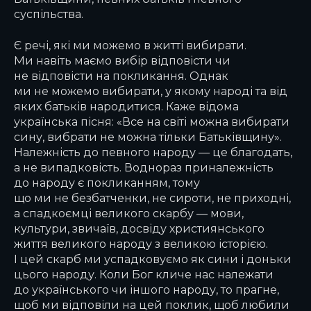
суспільства.
Є речі, які ми можемо в житті вибирати.
Ми навіть маємо вибір відповісти чи
не відповісти на покликання. Однак
ми не можемо вибирати, у якому народі та від
яких батьків народитися. Каже відома
українська пісня: «Все на світі можна вибирати
сину, вибрати не можна тільки Батьківщину».
Належність до певного народу — це благодать,
а не випадковість. Воднораз приналежність
до народу є покликанням, тому
що ми не безбатченки, не сироти, не приходні,
а спадкоємці великого скарбу — мови,
культури, звичаїв, досвіду християнського
життя великого народу з великою історією.
І цей скарб ми успадковуємо як сини і доньки
цього народу. Коли Бог кличе нас належати
до українського чи іншого народу, то прагне,
щоб ми відповіли на цей поклик, щоб любили