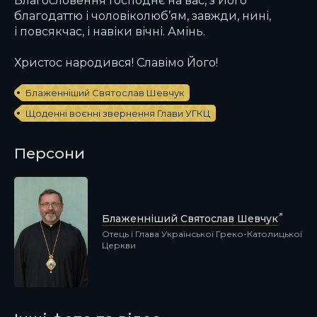
благодаттю і чоловіколюб’ям, завжди, нині,
і повсякчас, і навіки вічні. Амінь.
Христос народився! Славімо Його!
Блаженніший Святослав Шевчук
Щоденні воєнні звернення Глави УГКЦ
Персони
Блаженніший Святослав Шевчук
Отець і Глава Української Греко-Католицької
Церкви