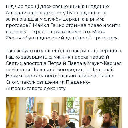
Під час прощі двох священників Південно-
Антрацитового деканату було відзначено
за їхню віддану службу Церкві та вірним:
протоєрей Майкл Гацко отримав право носити
відзнаку — хрест з прикрасами, а о. Марк
Фесняк був піднесений до гідності протоєрея.
Також було оголошено, що наприкінці серпня о.
Гацко завершить служіння пароха парафій
Святих апостолів Петра й Павла в Маунт-Кармел
та Успіння Пресвятої Богородиці в Централії.
Новим парохом обох спільнот стане о. Павло
Спотс, також священник Південно-
Антрацитового деканату.