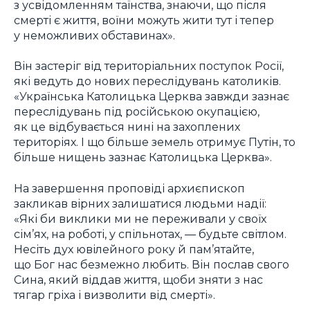
з усвідомленням таїнства, знаючи, що після
смерті є життя, воїни можуть жити тут і тепер
у неможливих обставинах».
Він застеріг від територіальних поступок Росії,
які ведуть до нових переслідувань католиків.
«Українська Католицька Церква завжди зазнає
переслідувань під російською окупацією,
як це відбувається нині на захоплених
територіях. І що більше земель отримує Путін, то
більше нищень зазнає Католицька Церква».
На завершення проповіді архиєпископ
закликав вірних залишатися людьми надії:
«Які би виклики ми не переживали у своїх
сім’ях, на роботі, у спільнотах, — будьте світлом.
Несіть дух ювілейного року й пам’ятайте,
що Бог нас безмежно любить. Він послав свого
Сина, який віддав життя, щоби зняти з нас
тягар гріха і визволити від смерті».