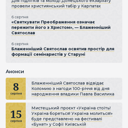
Для підлітків та молоді Донецького екзархату
провели християнський табір у Карпатах
6 серпня
«Святкувати Преображення означає
пережити його з Христом», — Блаженніший
Святослав
6 серпня
Блаженніший Святослав освятив простір для
формації семінаристів у Старуні
Анонси
8
Блаженніший Святослав відвідає
Коломию з нагоди 100-річчя від дня
народження владики Павла Василика
серпня
Мистецький проєкт «Україна стоїть!
15
Україна бореться! Україна молиться!»
буде представлено на фестивалі
серпня
«Букет» у Софії Київській