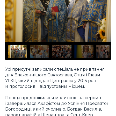
Усі присутні записали спеціальне привітання
для Блаженнішого Святослава, Отця і Глави
УГКЦ, який відвідав Централію у 2015 році
й проголосив її відпустовим місцем.
Проща продовжилася молитвою на вервиці
і завершилася Акафістом до Успіння Пресвятої
Богородиці, який очолив о. Богдан Василів,
парох парафій у Шенандоа та Сент-Клер.