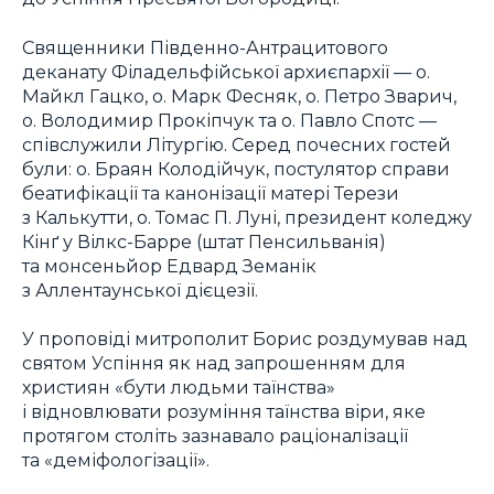
Священники Південно-Антрацитового
деканату Філадельфійської архиєпархії — о.
Майкл Гацко, о. Марк Фесняк, о. Петро Зварич,
о. Володимир Прокіпчук та о. Павло Спотс —
співслужили Літургію. Серед почесних гостей
були: о. Браян Колодійчук, постулятор справи
беатифікації та канонізації матері Терези
з Калькутти, о. Томас П. Луні, президент коледжу
Кінґ у Вілкс-Барре (штат Пенсильванія)
та монсеньйор Едвард Земанік
з Аллентаунської дієцезії.
У проповіді митрополит Борис роздумував над
святом Успіння як над запрошенням для
християн «бути людьми таїнства»
і відновлювати розуміння таїнства віри, яке
протягом століть зазнавало раціоналізації
та «деміфологізації».