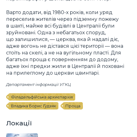
Варто додати, від 1980-х років, коли уряд
переселив жителів через підземну пожежу
в шахті, майже всі будівлі в Централії були
зруйновані. Одна з небагатьох споруд,
що залишилися, — церква, яка й надалі діє,
адже вогонь не дістався цієї території — вона
стоїть на скелі, а не на вугільному пласті. Для
багатьох проща є поверненням до додому,
адже їхні предки жили в Централії й поховані
на прилеглому до церкви цвинтарі.
Департамент інформації УГКЦ
Філадельфійська архиєпархія
Владика Борис Ґудзяк
Проща
Локації