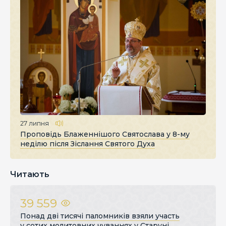
27 липня
Проповідь Блаженнішого Святослава у 8-му
неділю після Зіслання Святого Духа
Читають
39 559
Понад дві тисячі паломників взяли участь
у сотих молитовних чуваннях у Старуні