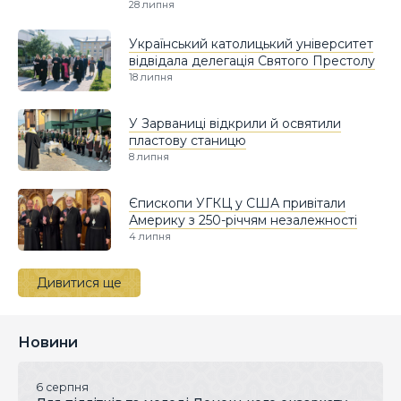
28 липня
Український католицький університет
відвідала делегація Святого Престолу
18 липня
У Зарваниці відкрили й освятили
пластову станицю
8 липня
Єпископи УГКЦ у США привітали
Америку з 250-річчям незалежності
4 липня
Дивитися ще
Новини
6 серпня