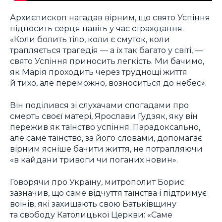
Архиєпископ нагадав вірним, що свято Успіння
підносить серця навіть у час страждання.
«Коли болить тіло, коли є смуток, коли
трапляється трагедія — а їх так багато у світі, —
свято Успіння приносить легкість. Ми бачимо,
як Марія проходить через труднощі життя
й тихо, але переможно, возноситься до небес».
Він поділився зі слухачами спогадами про
смерть своєї матері, Ярослави Ґудзяк, яку він
пережив як таїнство успіння. Парадоксально,
але саме таїнство, за його словами, допомагає
вірним ясніше бачити життя, не потрапляючи
«в кайдани тривоги чи поганих новин».
Говорячи про Україну, митрополит Борис
зазначив, що саме відчуття таїнства і підтримує
воїнів, які захищають свою Батьківщину
та свободу Католицької Церкви: «Саме