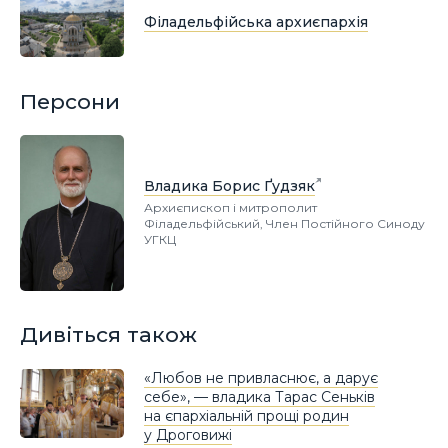
Філадельфійська архиєпархія
Персони
Владика Борис Ґудзяк
Архиєпископ і митрополит
Філадельфійський, Член Постійного Синоду
УГКЦ
Дивіться також
«Любов не привласнює, а дарує
себе», — владика Тарас Сеньків
на єпархіальній прощі родин
у Дроговижі