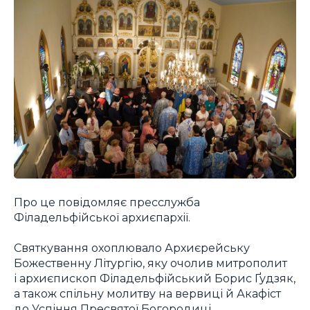
Про це повідомляє пресслужба
Філадельфійської архиєпархії.
Святкування охоплювало Архиєрейську
Божественну Літургію, яку очолив митрополит
і архиєпископ Філадельфійський Борис Ґудзяк,
а також спільну молитву на вервиці й Акафіст
до Успіння Пресвятої Богородиці.