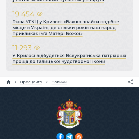
19 454
Глава УГКЦ у Крилосі: «Важко знайти подібне
місце в Україні, де стільки років наш народ
прикликає ім’я Матері Божої»
11 293
У Крилосі відбудеться Всеукраїнська патріарша
проща до Галицької чудотворної ікони
Пресцентр
Новини