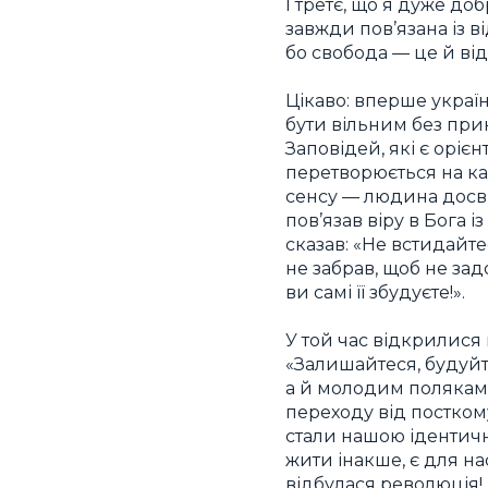
І третє, що я дуже до
завжди пов’язана із в
бо свобода — це й від
Цікаво: вперше украї
бути вільним без при
Заповідей, які є оріє
перетворюється на ка
сенсу — людина досвід
пов’язав віру в Бога і
сказав: «Не встидайте
не забрав, щоб не за
ви самі її збудуєте!».
У той час відкрилися 
«Залишайтеся, будуйт
а й молодим полякам.
переходу від посткому
стали нашою ідентичні
жити інакше, є для н
відбулася революція!