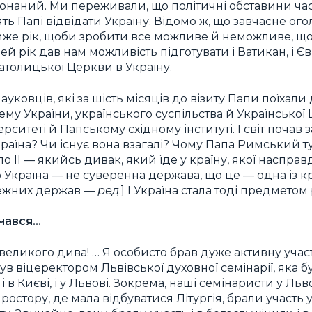
конаний. Ми переживали, що політичні обставини ча
ь Папі відвідати Україну. Відомо ж, що завчасне ог
же рік, щоби зробити все можливе й неможливе, що
цей рік дав нам можливість підготувати і Ватикан, і 
 Католицької Церкви в Україну.
науковців, які за шість місяців до візиту Папи поїхал
ему України, українського суспільства й Українсько
рситеті й Папському східному інституті. І світ почав
країна? Чи існує вона взагалі? Чому Папа Римський т
ло II — якийсь дивак, який їде у країну, якої насправд
 Україна — не суверенна держава, що це — одна із к
лежних держав —
ред
.] І Україна стала тоді предмето
очався…
 великого дива! … Я особисто брав дуже активну участь
 був віцеректором Львівської духовної семінарії, яка 
і в Києві, і у Львові. Зокрема, наші семінаристи у Льв
ростору, де мала відбуватися Літургія, брали участь 