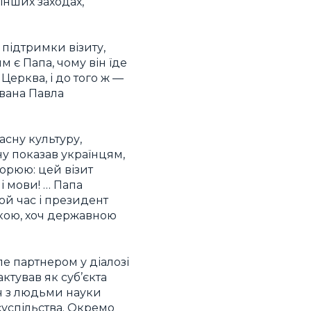
 інших заходах,
 підтримки візиту,
м є Папа, чому він їде
 Церква, і до того ж —
Івана Павла
ласну культуру,
їну показав українцям,
торюю: цей візит
 і мови! … Папа
ой час і президент
ькою, хоч державною
ле партнером у діалозі
актував як суб’єкта
іч з людьми науки
суспільства. Окремо