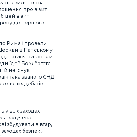
су президентства
олошення про візит
б цей візит
Європу до першого
и до Рима і провели
ї Церкви в Папському
 задаватися питанням:
уди їде? Бо ж багато
і й не існує.
раїн така званого СНД
м розлогих дебатів…
 у всіх заходах.
була залучена
ові збудували вівтар,
у заходах безпеки