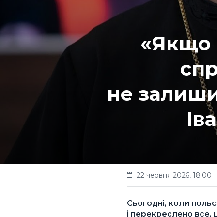
«Якщо Б
спр
не залиши
Ів
22 червня 2026, 18:00
Сьогодні, коли польс
і перекреслено все,