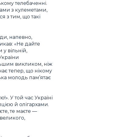
ькому телебаченні.
рами з кулеметами,
 з тим, що такі
ди, напевно,
икав: «Не дайте
 у вільній,
України
льшим викликом, ніж
знає тепер, що нікому
ька молодь пам’ятає
!». У той час Україні
пцією й олігархами.
єте, те маєте —
 великого,