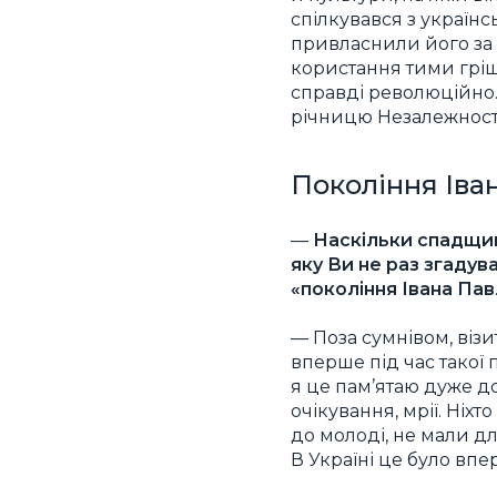
спілкувався з україн
привласнили його за к
користання тими грішм
справді революційно. 
річницю Незалежності
Покоління Іван
—
Наскільки спадщина
яку Ви не раз згадува
«покоління Івана Павл
— Поза сумнівом, візи
вперше під час такої 
я це пам’ятаю дуже до
очікування, мрії. Ніх
до молоді, не мали дл
В Україні це було вп