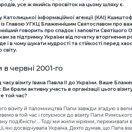
одів, усе ж якийсь просвіток на цьому шляху є.
у Католицької інформаційної агенції (КАІ) Кшиштоф
 із Главою УГКЦ Блаженнішим Святославом про важ
нніший говорить про спадок і заповіти Святішого 
якам за підтримку України від початку вторгнення р
, де і в чому шукати мудрості та стійкості перед ха
 світу.
 в червні 2001-го
д часу візиту Івана Павла II до України. Ваше Блаже
: Ви брали активну участь в організації цього візи
те той час?
того візиту й паломництва Папи завжди згадую з ве
ивемо в той час і готуємося до візиту Папи Римськог
зну подібність! … Тоді ми жили мріями, переживали 
ї, які досвідчувала Україна. Дехто думав, що Папа вза