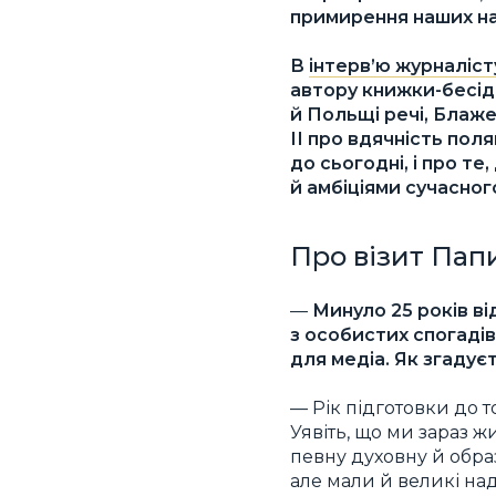
примирення наших нар
В
інтерв’ю журналіст
автору книжки-бесід
й Польщі речі, Блаже
ІІ про вдячність пол
до сьогодні, і про те
й амбіціями сучасного
Про візит Папи
—
Минуло 25 років ві
з особистих спогадів
для медіа. Як згадує
— Рік підготовки до 
Уявіть, що ми зараз ж
певну духовну й обра
але мали й великі наді