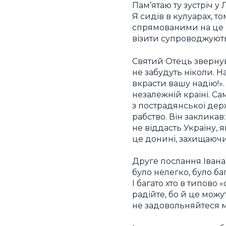
Пам’ятаю ту зустріч у
Я сидів в кулуарах, т
спрямованими на це в
візити супроводжуют
Святий Отець звернувс
не забудуть ніколи. 
вкрасти вашу надію!».
незалежній країні. С
з пострадянської дер
рабство. Він закликав:
не віддасть Україну, 
це донині, захищаючи 
Друге послання Івана 
було нелегко, було ба
І багато хто в типово 
радійте, бо й це можут
не задовольняйтеся м