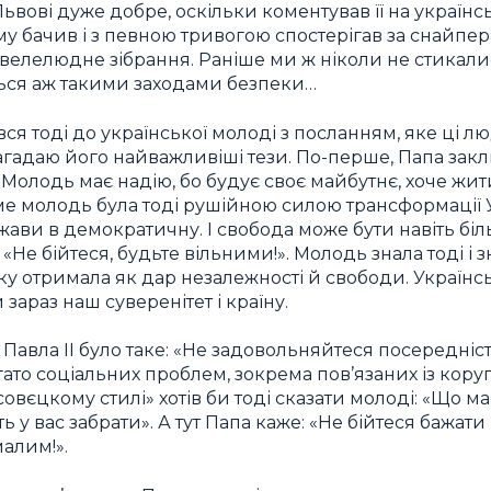
 Львові дуже добре, оскільки коментував її на українс
ому бачив і з певною тривогою спостерігав за снайпе
елелюдне зібрання. Раніше ми ж ніколи не стикалися
ься аж такими заходами безпеки…
я тоді до української молоді з посланням, яке ці лю
Нагадаю його найважливіші тези. По-перше, Папа закл
 Молодь має надію, бо будує своє майбутнє, хоче жити
аме молодь була тоді рушійною силою трансформації 
жави в демократичну. І свобода може бути навіть бі
 «Не бійтеся, будьте вільними!». Молодь знала тоді і 
яку отримала як дар незалежності й свободи. Українс
зараз наш суверенітет і країну.
Павла II було таке: «Не задовольняйтеся посередністю
гато соціальних проблем, зокрема пов’язаних із кору
«совєцкому стилі» хотів би тоді сказати молоді: «Що ма
ь у вас забрати». А тут Папа каже: «Не бійтеся бажати
алим!».