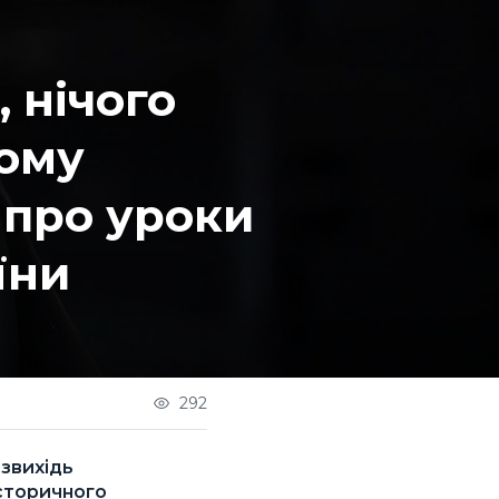
, нічого
ьому
 про уроки
їни
292
езвихідь
історичного