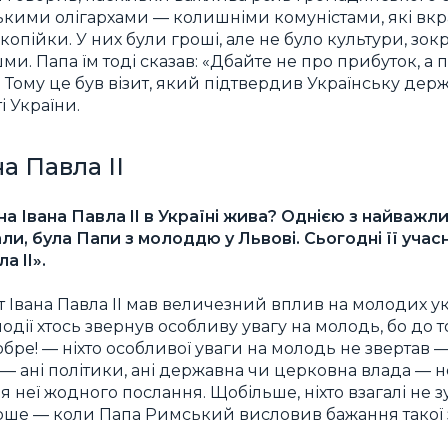
ськими олігархами — колишніми комуністами, які вк
опійки. У них були гроші, але не було культури, зо
и. Папа їм тоді сказав: «Дбайте не про прибуток, а п
Тому це був візит, який підтвердив Українську державн
 України.
а Павла ІІ
 Івана Павла II в Україні жива? Однією з найважли
ли, була Папи з молоддю у Львові. Сьогодні її учас
а II».
т Івана Павла II мав величезний вплив на молодих ук
події хтось звернув особливу увагу на молодь, бо до т
бре! — ніхто особливої уваги на молодь не звертав —
то — ані політики, ані державна чи церковна влада — 
я неї жодного послання. Щобільше, ніхто взагалі не 
ерше — коли Папа Римський висловив бажання такої з