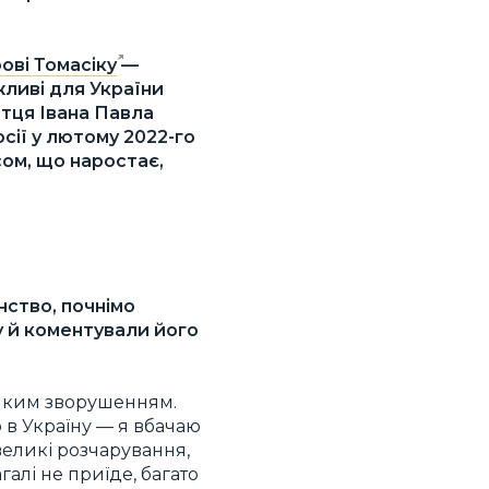
ові Томасіку
—
ливі для України
Отця Івана Павла
осії у лютому 2022-го
осом, що наростає,
нство, почнімо
ту й коментували його
ликим зворушенням.
о в Україну — я вбачаю
великі розчарування,
галі не приїде, багато