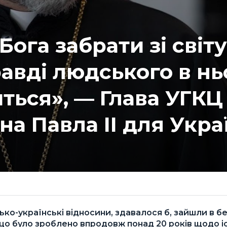
ога забрати зі світу
авді людського в н
ться», — Глава УГКЦ
ана Павла II для Укра
ько-українські відносини, здавалося б, зайшли в б
 що було зроблено впродовж понад 20 років щодо 