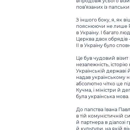
впродовж усього візит
пов’язаних із папсь
З іншого боку, я, як 
пояснюючи не лише Рим
в Україну. І багато л
Церква двох обрядів —
II в Україну було спов
Це був чудовий візит в
незалежність, історію 
Українській державі й 
надав українському на
абсолютно чітко це п
Кучма, і міністри й 
була українська мова.
До папства Івана Павл
в тій комуністичній с
й партнера в діалозі 
й культури, на якій 