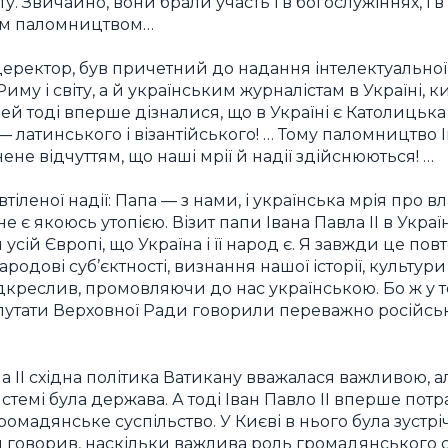
у. Звичайно, вони брали участь і в богослужіннях, і в
ким паломництвом…
віцеректор, був причетний до надання інтелектуальної
у і світу, а й українським журналістам в Україні, ки
юдей тоді вперше дізналися, що в Україні є Католицька
 латинського і візантійського! … Тому паломництво 
нене відчуттям, що наші мрії й надії здійснюються! …
тіленої надії: Папа — з нами, і українська мрія про в
не є якоюсь утопією. Візит папи Івана Павла II в Укра
усій Європі, що Україна і її народ є. Я завжди це пов
родові суб’єктності, визнання нашої історії, культури
ідкреслив, промовляючи до нас українською. Бо ж у т
депутати Верховної Ради говорили переважно російс
а II східна політика Ватикану вважалася важливою, а
истемі була держава. А тоді Іван Павло II вперше потр
громадянське суспільство. У Києві в нього була зустр
він говорив, наскільки важлива роль громадянського 