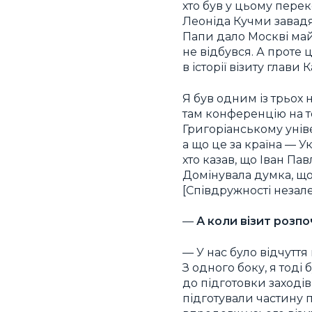
хто був у цьому пере
Леоніда Кучми завадят
Папи дало Москві май
не відбувся. А проте 
в історії візиту глави
Я був одним із трьох 
там конференцію на т
Григоріанському уніве
а що це за країна — У
хто казав, що Іван Пав
Домінувала думка, що
[Співдружності неза
—
А коли візит розп
— У нас було відчуття
З одного боку, я тоді
до підготовки заходів 
підготували частину п