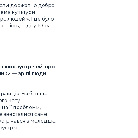
рали державне добро,
крема культури
ро людей!». І це було
ість, тоді, у 10-ту
віших зустрічей, про
ники — зрілі люди,
раїнців. Ба більше,
ого часу —
 на її проблеми,
не зверталися саме
зустрічався з молоддю.
устрічі.