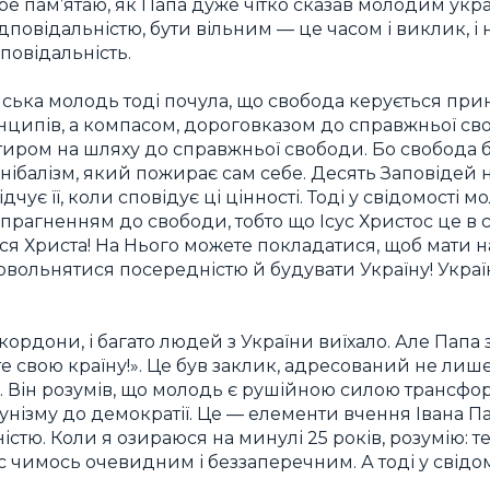
бре пам’ятаю, як Папа дуже чітко сказав молодим укр
ідповідальністю, бути вільним — це часом і виклик, і 
повідальність.
нська молодь тоді почула, що свобода керується пр
нципів, а компасом, дороговказом до справжньої св
нтиром на шляху до справжньої свободи. Бо свобода 
нібалізм, який пожирає сам себе. Десять Заповідей 
чує її, коли сповідує ці цінності. Тоді у свідомості
з прагненням до свободи, тобто що Ісус Христос це в с
ся Христа! На Нього можете покладатися, щоб мати над
довольнятися посередністю й будувати Україну! Украї
кордони, і багато людей з України виїхало. Але Папа 
е свою країну!». Це був заклик, адресований не ли
 Він розумів, що молодь є рушійною силою трансформ
нізму до демократії. Це — елементи вчення Івана Пав
стю. Коли я озираюся на минулі 25 років, розумію: 
ас чимось очевидним і беззаперечним. А тоді у свід
 …