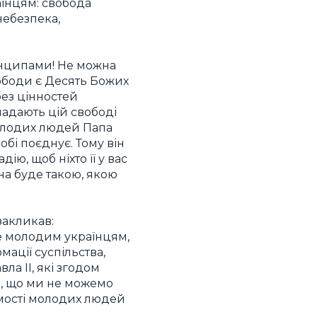
аїнцям: свобода
небезпека,
инципами! Не можна
ободи є Десять Божих
без цінностей
надають цій свободі
 молодих людей Папа
обі поєднує. Тому він
ію, щоб ніхто її у вас
на буде такою, якою
закликав:
ше молодим українцям,
ації суспільства,
ла II, які згодом
те, що ми не можемо
омості молодих людей