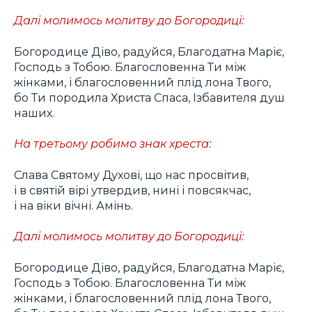
Далі молимось молитву до Богородиці:
Богородице Діво, радуйся, Благодатна Маріє,
Господь з Тобою. Благословенна Ти між
жінками, і благословенний плід лона Твого,
бо Ти породила Христа Спаса, Ізбавителя душ
наших.
На третьому робимо знак хреста:
Слава Святому Духові, що нас просвітив,
і в святій вірі утвердив, нині і повсякчас,
і на віки вічні. Амінь.
Далі молимось молитву до Богородиці:
Богородице Діво, радуйся, Благодатна Маріє,
Господь з Тобою. Благословенна Ти між
жінками, і благословенний плід лона Твого,