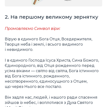
2. На першому великому зернятку
Промовляємо Символ віри:
Вірую в єдиного Бога Отця, Вседержителя,
Творця неба і землі, і всього видимого
і невидимого.
І в єдиного Господа Ісуса Христа, Сина Божого,
Єдинородного, від Отця рожденного перед
усіма віками — світло від світла, Бога істинного
від Бога істинного, рожденного,
несотворенного, єдиносущного з Отцем,
що через Нього все постало.
Він задля нас, людей, і нашого ради спасення
зійшов із небес, і воплотився з Духа Святого