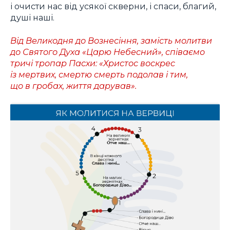
і очисти нас від усякої скверни, і спаси, благий,
душі наші.
Від Великодня до Вознесіння, замість молитви
до Святого Духа «Царю Небесний», співаємо
тричі тропар Пасхи: «Христос воскрес
із мертвих, смертю смерть подолав і тим,
що в гробах, життя дарував».