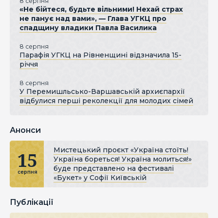
8 серпня
«Не бійтеся, будьте вільними! Нехай страх
не панує над вами», — Глава УГКЦ про
спадщину владики Павла Василика
8 серпня
Парафія УГКЦ на Рівненщині відзначила 15-
річчя
8 серпня
У Перемишльсько-Варшавській архиєпархії
відбулися перші реколекції для молодих сімей
Анонси
Мистецький проєкт «Україна стоїть!
15
Україна бореться! Україна молиться!»
буде представлено на фестивалі
серпня
«Букет» у Софії Київській
Публікації