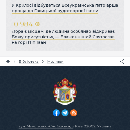
У Крилосі відбудеться Всеукраїнська патріарша
проща до Галицької чудотворної ікони
10 984
«Гора є місцем, де людина особливо відкриває
Божу присутність», — Блаженніший Святослав
на горі Піп Іван
Бібліотека
Молитви
вул. Микільсько-Слобідська, 5
, Київ 02002, Україна