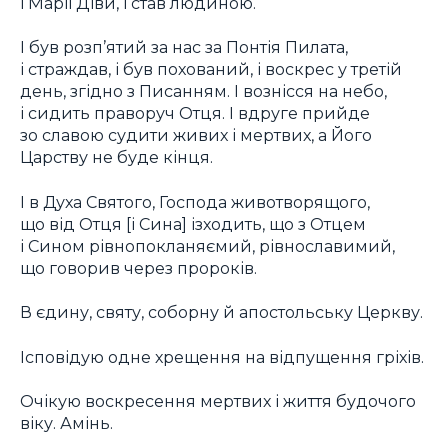
і Марії Діви, і став людиною.
І був розп’ятий за нас за Понтія Пилата,
і страждав, і був похований, і воскрес у третій
день, згідно з Писанням. І вознісся на небо,
і сидить праворуч Отця. І вдруге прийде
зо славою судити живих і мертвих, а Його
Царству не буде кінця.
І в Духа Святого, Господа животворящого,
що від Отця [і Сина] ізходить, що з Отцем
і Сином рівнопокланяємий, рівнославимий,
що говорив через пророків.
В єдину, святу, соборну й апостольську Церкву.
Ісповідую одне хрещення на відпущення гріхів.
Очікую воскресення мертвих і життя будочого
віку. Амінь.