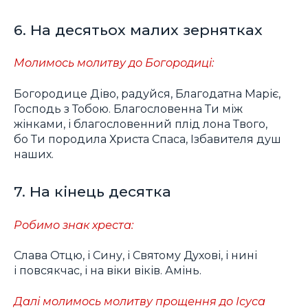
6. На десятьох малих зернятках
Молимось молитву до Богородиці:
Богородице Діво, радуйся, Благодатна Маріє,
Господь з Тобою. Благословенна Ти між
жінками, і благословенний плід лона Твого,
бо Ти породила Христа Спаса, Ізбавителя душ
наших.
7. На кінець десятка
Робимо знак хреста:
Слава Отцю, і Сину, і Святому Духові, і нині
і повсякчас, і на віки віків. Амінь.
Далі молимось молитву прощення до Ісуса