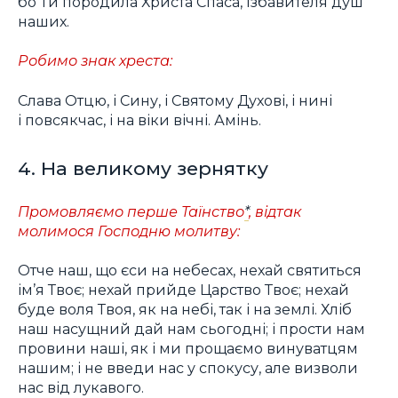
бо Ти породила Христа Спаса, Ізбавителя душ
наших.
Робимо знак хреста:
Слава Отцю, і Сину, і Святому Духові, і нині
і повсякчас, і на віки вічні. Амінь.
4. На великому зернятку
Промовляємо перше Таїнство
*
, відтак
молимося Господню молитву:
Отче наш, що єси на небесах, нехай святиться
ім’я Твоє; нехай прийде Царство Твоє; нехай
буде воля Твоя, як на небі, так і на землі. Хліб
наш насущний дай нам сьогодні; і прости нам
провини наші, як і ми прощаємо винуватцям
нашим; і не введи нас у спокусу, але визволи
нас від лукавого.