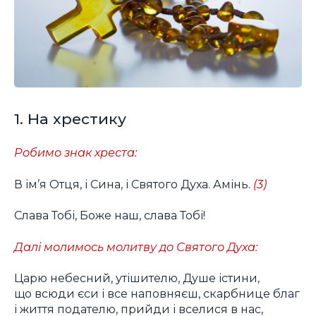
1. На хрестику
Робимо знак хреста:
В ім’я Отця, і Сина, і Святого Духа. Амінь.
(3)
Слава Тобі, Боже наш, слава Тобі!
Далі молимось молитву до Святого Духа:
Царю небесний, утішителю, Душе істини,
що всюди єси і все наповняєш, скарбнице благ
і життя подателю, прийди і вселися в нас,