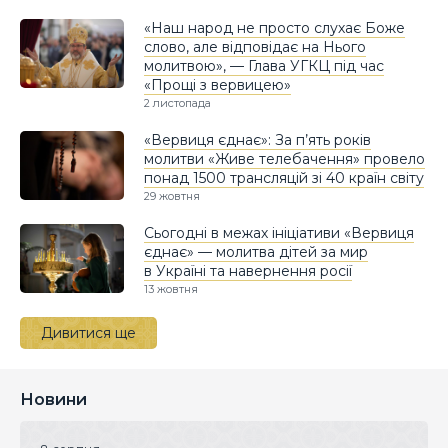
«Наш народ не просто слухає Боже
слово, але відповідає на Нього
молитвою», — Глава УГКЦ під час
«Прощі з вервицею»
2 листопада
«Вервиця єднає»: За п’ять років
молитви «Живе телебачення» провело
понад 1500 трансляцій зі 40 країн світу
29 жовтня
Сьогодні в межах ініціативи «Вервиця
єднає» — молитва дітей за мир
в Україні та навернення росії
13 жовтня
Дивитися ще
Новини