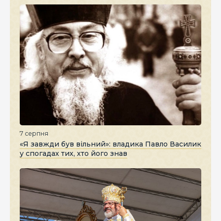
7 серпня
«Я завжди був вільний»: владика Павло Василик
у спогадах тих, хто його знав