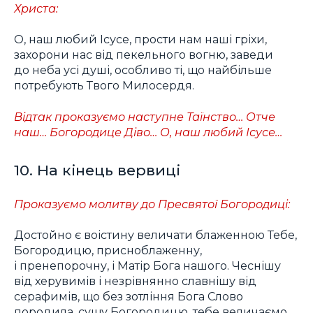
Христа:
О, наш любий Ісусе, прости нам наші гріхи,
захорони нас від пекельного вогню, заведи
до неба усі душі, особливо ті, що найбільше
потребують Твого Милосердя.
Відтак проказуємо наступне Таїнство… Отче
наш… Богородице Діво… О, наш любий Ісусе…
10. На кінець вервиці
Проказуємо молитву до Пресвятої Богородиці:
Достойно є воістину величати блаженною Тебе,
Богородицю, присноблаженну,
і пренепорочну, і Матір Бога нашого. Чеснішу
від херувимів і незрівнянно славнішу від
серафимів, що без зотління Бога Слово
породила, сущу Богородицю, тебе величаємо.