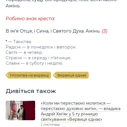
Амінь.
Робимо знак хреста:
В ім’я Отця, і Сина, і Святого Духа. Амінь.
(3)
*
— Таїнства:
Радісні — в понеділок і вівторок.
Світлі — в четвер.
Страсні — в середу і п’ятницю.
Славні — в суботу і неділю.
Молитва на вервиці
Вервиця єднає
Дивіться також
«Коли ми перестаємо молитися —
перестаємо духовно жити», — владика
Андрій Хім’як у 5-ту річницю
святкування «Вервиця єднає»
2 листопада