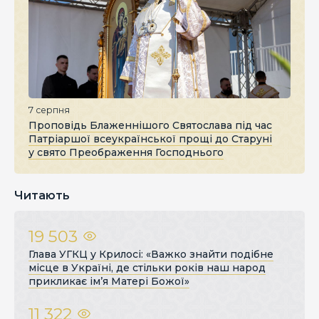
7 серпня
Проповідь Блаженнішого Святослава під час
Патріаршої всеукраїнської прощі до Старуні
у свято Преображення Господнього
Читають
19 503
Глава УГКЦ у Крилосі: «Важко знайти подібне
місце в Україні, де стільки років наш народ
прикликає ім’я Матері Божої»
11 322