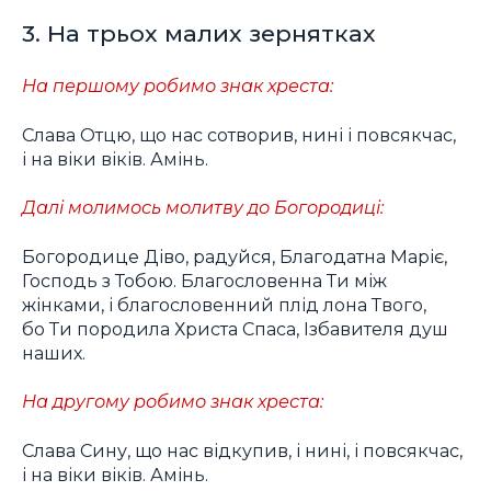
3. На трьох малих зернятках
На першому робимо знак хреста:
Слава Отцю, що нас сотворив, нині і повсякчас,
і на віки віків. Амінь.
Далі молимось молитву до Богородиці:
Богородице Діво, радуйся, Благодатна Маріє,
Господь з Тобою. Благословенна Ти між
жінками, і благословенний плід лона Твого,
бо Ти породила Христа Спаса, Ізбавителя душ
наших.
На другому робимо знак хреста:
Слава Сину, що нас відкупив, і нині, і повсякчас,
і на віки віків. Амінь.