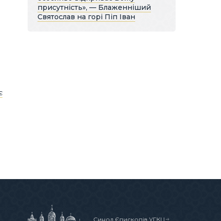
присутність», — Блаженніший
Святослав на горі Піп Іван
є
Синод Єпископів УГКЦ