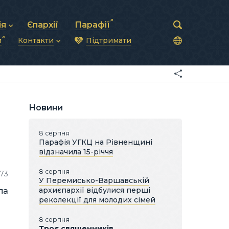
ія
Єпархії
Парафії
и
Контакти
Підтримати
астирська рада
нод
нсово-господарська діяльність
Загальна інформація
ди
ки та комунікації
Глава УГКЦ
ністративні питання
Синоди Єпископів
підрозділи
Трибунал
Патріарша курія
Новини
Єпархії та екзархати
8 серпня
Парафія УГКЦ на Рівненщині
відзначила 15-річчя
8 серпня
73
У Перемисько-Варшавській
архиєпархії відбулися перші
па
реколекції для молодих сімей
8 серпня
Троє священників