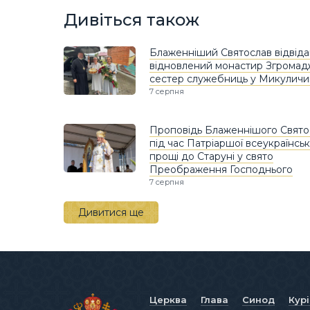
Дивіться також
Блаженніший Святослав відвіда
відновлений монастир Згрома
сестер служебниць у Микуличи
7 серпня
Проповідь Блаженнішого Свято
під час Патріаршої всеукраїнськ
прощі до Старуні у свято
Преображення Господнього
7 серпня
Дивитися ще
Церква
Глава
Синод
Кур