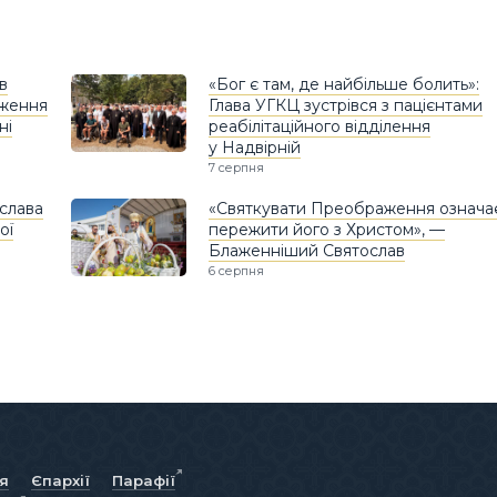
в
«Бог є там, де найбільше болить»:
дження
Глава УГКЦ зустрівся з пацієнтами
ні
реабілітаційного відділення
у Надвірній
7 серпня
слава
«Святкувати Преображення означа
ої
пережити його з Христом», —
Блаженніший Святослав
6 серпня
ія
Єпархії
Парафії