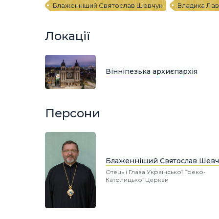
Блаженніший Святослав Шевчук
Владика Лав
Локації
Вінніпезька архиєпархія
Персони
Блаженніший Святослав Шевч
Отець і Глава Української Греко-
Католицької Церкви