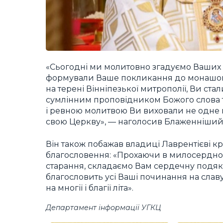
«Сьогодні ми молитовно згадуємо Ваших до
формували Ваше покликання до монашог
на терені Вінніпезької митрополії, Ви ст
сумлінним проповідником Божого слова 
і ревною молитвою Ви виховали не одне п
свою Церкву», — наголосив Блаженніший
Він також побажав владиці Лаврентієві кр
благословення: «Прохаючи в милосердно
старання, складаємо Вам сердечну подяку
благословить усі Ваші починання на слав
на многії і благії літа».
Департамент інформації УГКЦ