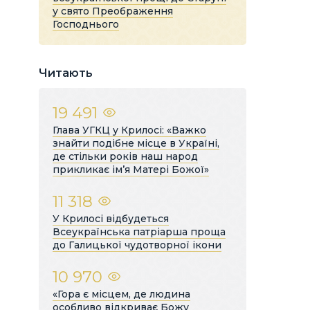
у свято Преображення
Господнього
Читають
19 491
Глава УГКЦ у Крилосі: «Важко
знайти подібне місце в Україні,
де стільки років наш народ
прикликає ім’я Матері Божої»
11 318
У Крилосі відбудеться
Всеукраїнська патріарша проща
до Галицької чудотворної ікони
10 970
«Гора є місцем, де людина
особливо відкриває Божу