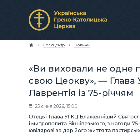
Пресцентр
Новини
«Ви виховали не одне п
свою Церкву», — Глава
Лаврентія із 75-річчям
25 січня 2026, 15:00
Отець і Глава УГКЦ Блаженніший Святосла
і митрополита Вінніпезького, з нагоди 7
ювілярові за дар його життя та пастирськ