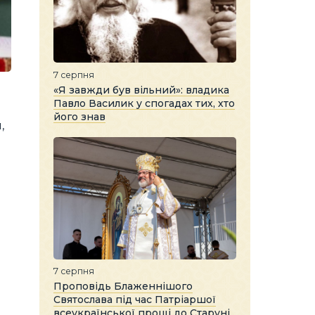
7 серпня
«Я завжди був вільний»: владика
Павло Василик у спогадах тих, хто
його знав
,
7 серпня
Проповідь Блаженнішого
Святослава під час Патріаршої
всеукраїнської прощі до Старуні