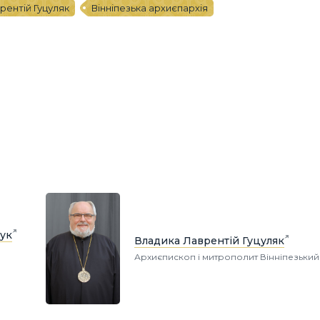
рентій Гуцуляк
Вінніпезька архиєпархія
ук
Владика Лаврентій Гуцуляк
Архиєпископ і митрополит Вінніпезький