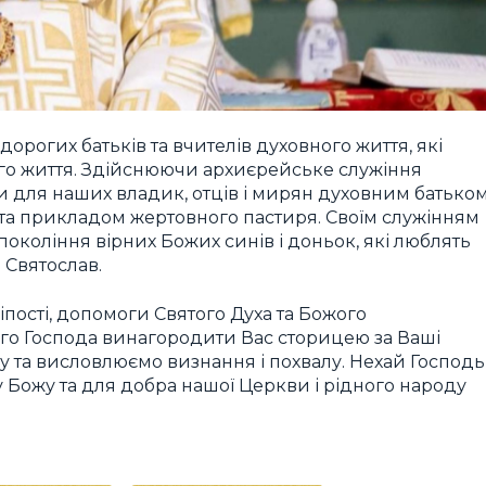
рогих батьків та вчителів духовного життя, які
о життя. Здійснюючи архиєрейське служіння
али для наших владик, отців і мирян духовним батьком
та прикладом жертовного пастиря. Своїм служінням
окоління вірних Божих синів і доньок, які люблять
 Святослав.
іпості, допомоги Святого Духа та Божого
го Господа винагородити Вас сторицею за Ваші
 та висловлюємо визнання і похвалу. Нехай Господь
у Божу та для добра нашої Церкви і рідного народу