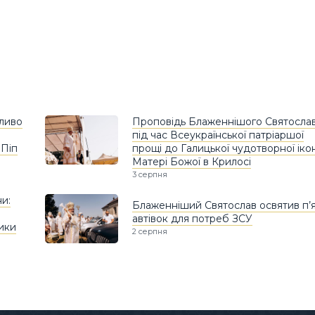
бливо
Проповідь Блаженнішого Святосла
під час Всеукраїнської патріаршої
 Піп
прощі до Галицької чудотворної іко
Матері Божої в Крилосі
3 серпня
ни:
Блаженніший Святослав освятив п’
автівок для потреб ЗСУ
ики
2 серпня