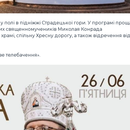
 полі в підніжжі Страдецької гори. У програмі прощ
их священномучеників Миколая Конрада
амі, спільну Хресну дорогу, а також відречення ві
ве телебачення».