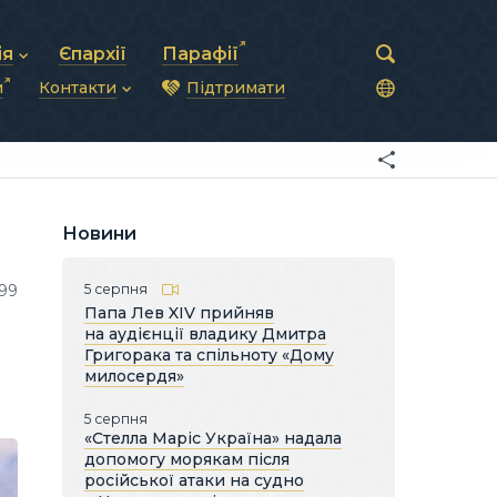
ія
Єпархії
Парафії
и
Контакти
Підтримати
астирська рада
нод
нсово-господарська діяльність
Загальна інформація
ди
ки та комунікації
Глава УГКЦ
ністративні питання
Синоди Єпископів
підрозділи
Трибунал
Патріарша курія
Новини
Єпархії та екзархати
99
5 серпня
Папа Лев XIV прийняв
на аудієнції владику Дмитра
Григорака та спільноту «Дому
милосердя»
5 серпня
«Стелла Маріс Україна» надала
допомогу морякам після
російської атаки на судно