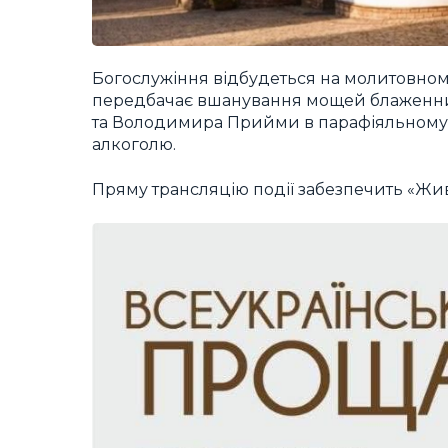
Богослужіння відбудеться на молитовному
передбачає вшанування мощей блаженн
та Володимира Прийми в парафіяльному хр
алкоголю.
Пряму трансляцію події забезпечить «Жи