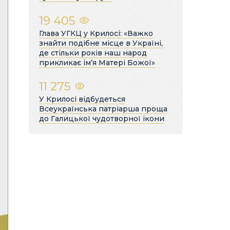
19 405
Глава УГКЦ у Крилосі: «Важко
знайти подібне місце в Україні,
де стільки років наш народ
прикликає ім’я Матері Божої»
11 275
У Крилосі відбудеться
Всеукраїнська патріарша проща
до Галицької чудотворної ікони