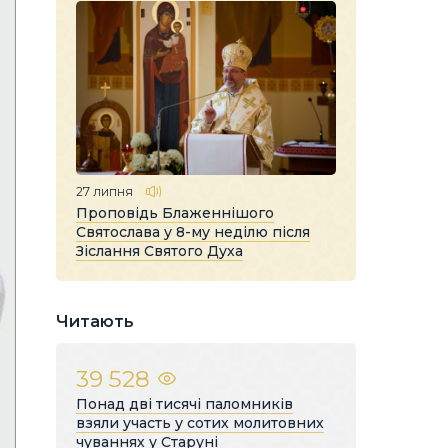
27 липня
Проповідь Блаженнішого
Святослава у 8-му неділю після
Зіслання Святого Духа
Читають
39 528
Понад дві тисячі паломників
взяли участь у сотих молитовних
чуваннях у Старуні