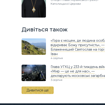
Католицької Церкви
Дивіться також
«Гора є місцем, де людина осо
відкриває Божу присутність», —
Блаженніший Святослав на горі
Іван
4 серпня
Глава УГКЦ у 233-й тиждень вій
«Мир — це не для нас», —
декларують московські загарбн
3 серпня
Дивитися ще