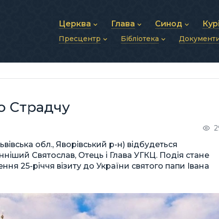
Церква
Глава
Синод
Кур
Пресцентр
Бібліотека
Документ
Про УГКЦ
Блаженніший Святослав
Синод Єпископів
Душп
Історія УГКЦ
Біографія
Архиєрейський Си
Фіна
Новини
Святе Письмо
Структура УГКЦ
Фотографії
Митрополичі Сино
Зв’яз
Анонси
Богослужіння
Майбутнє УГКЦ
Щоденні відеозвернення
Єпископи
Адмі
Публікації
Молитви
Інші 
Історії
Подкасти
о Страдчу
Фото та відео
Архів новин (2013–2022)
2
Львівська обл., Яворівський р-н) відбудеться
ніший Святослав, Отець і Глава УГКЦ. Подія стане
ння 25-річчя візиту до України святого папи Івана