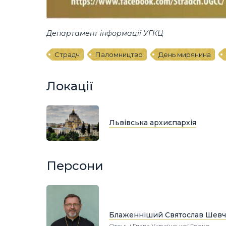
Департамент інформації УГКЦ
Страдч
Паломництво
День мирянина
Локації
Львівська архиєпархія
Персони
Блаженніший Святослав Шевч
Отець і Глава Української Греко-