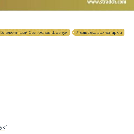
Блаженніший Святослав Шевчук
Львівська архиєпархія
ук