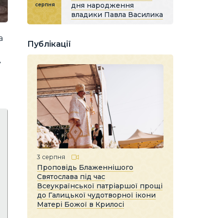
дня народження
серпня
владики Павла Василика
а
Публікації
д
3 серпня
Проповідь Блаженнішого
Святослава під час
Всеукраїнської патріаршої прощі
до Галицької чудотворної ікони
Матері Божої в Крилосі