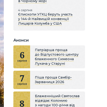
в Чорному морі
4 серпня
Єпископи УГКЦ беруть участь
у 144-й Найвищій конвенції
Лицарів Колумба у США
Анонси
Патріарша проща
6
до Відпустового центру
блаженного Симеона
серпня
Лукача у Старуні
7
Піша проща Самбір-
Зарваниця 2026
серпня
Блаженніший Святослав
8
відвідає Коломию
з нагоди 100-річчя від