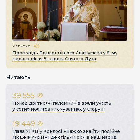
27 липня
Проповідь Блаженнішого Святослава у 8-му
неділю після Зіслання Святого Духа
Читають
39 555
Понад дві тисячі паломників взяли участь
у сотих молитовних чуваннях у Старуні
19 449
Глава УГКЦ у Крилосі: «Важко знайти подібне
місце в Україні, де стільки років наш народ