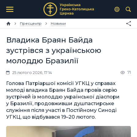
Пресцентр
Новини
Владика Браян Байда
зустрівся з українською
молоддю Бразилії
71
25 лютого 2026, 17:14
Голова Патріаршої комісії УГКЦ у справах
молоді владика Браян Байда провів серію
зустрічей із молоддю української діаспори
у Бразилії, продовживши душпастирське
служіння після участі в Постійному Синоді
УГКЦ, що відбувався 19–20 лютого.