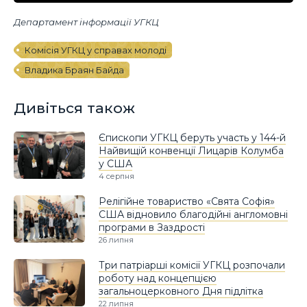
Департамент інформації УГКЦ
Комісія УГКЦ у справах молоді
Владика Браян Байда
Дивіться також
Єпископи УГКЦ беруть участь у 144-й
Найвищій конвенції Лицарів Колумба
у США
4 серпня
Релігійне товариство «Свята Софія»
США відновило благодійні англомовні
програми в Заздрості
26 липня
Три патріарші комісії УГКЦ розпочали
роботу над концепцією
загальноцерковного Дня підлітка
22 липня