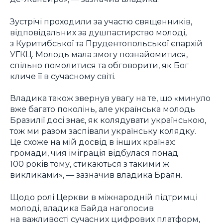
Зустрічі проходили за участю священників,
відповідальних за душпастирство молоді,
з Куритибської та Прудентопольської єпархій
УГКЦ. Молодь мала змогу познайомитися,
спільно помолитися та обговорити, як Бог
кличе її в сучасному світі.
Владика також звернув увагу на те, що «минуло
вже багато поколінь, але українська молодь
Бразилії досі знає, як колядувати українською,
тож ми разом заспівали українську колядку.
Це схоже на мій досвід в інших країнах:
громади, чия іміграція відбулася понад
100 років тому, стикаються з такими ж
викликами», — зазначив владика Браян.
Щодо ролі Церкви в міжнародній підтримці
молоді, владика Байда наголосив
на важливості сучасних цифрових платформ,