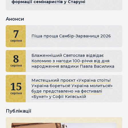
формації семінаристів у Старуні
Анонси
7
Піша проща Самбір-Зарваниця 2026
серпня
8
Блаженніший Святослав відвідає
Коломию з нагоди 100-річчя від дня
народження владики Павла Василика
серпня
Мистецький проєкт «Україна стоїть!
15
Україна бореться! Україна молиться!»
буде представлено на фестивалі
серпня
«Букет» у Софії Київській
Публікації