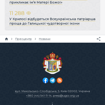
прикликає ім’я Матері Божої»
11 288
У Крилосі відбудеться Всеукраїнська патріарша
проща до Галицької чудотворної ікони
Пресцентр
Новини
вул. Микільсько-Слобідська, 5
, Київ 02002, Україна
+380 (44) 541-11-14
,
press@ugcc.org.ua