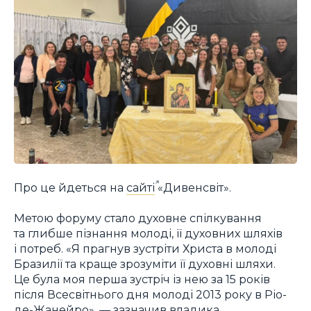
Про це йдеться на
сайті
«Дивенсвіт».
Метою форуму стало духовне спілкування
та глибше пізнання молоді, її духовних шляхів
і потреб. «Я прагнув зустріти Христа в молоді
Бразилії та краще зрозуміти її духовні шляхи.
Це була моя перша зустріч із нею за 15 років
після Всесвітнього дня молоді 2013 року в Ріо-
де-Жанейро», — зазначив владика.