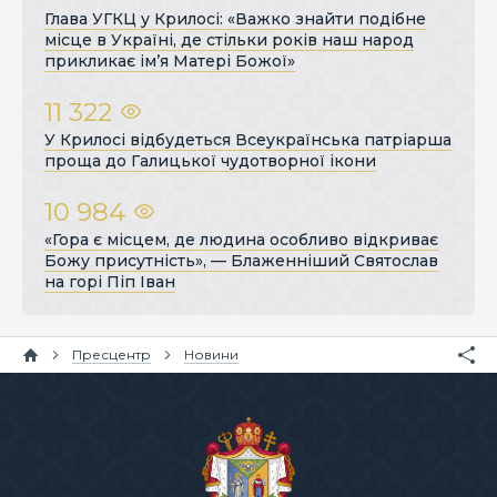
Глава УГКЦ у Крилосі: «Важко знайти подібне
місце в Україні, де стільки років наш народ
прикликає ім’я Матері Божої»
11 322
У Крилосі відбудеться Всеукраїнська патріарша
проща до Галицької чудотворної ікони
10 984
«Гора є місцем, де людина особливо відкриває
Божу присутність», — Блаженніший Святослав
на горі Піп Іван
Пресцентр
Новини