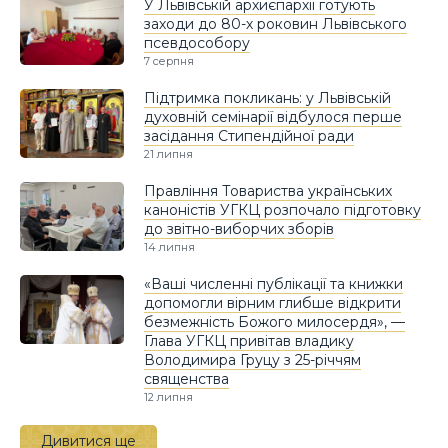
У Львівській архиєпархії готують
заходи до 80-х роковин Львівського
псевдособору
7 серпня
Підтримка покликань: у Львівській
духовній семінарії відбулося перше
засідання Стипендійної ради
21 липня
Правління Товариства українських
каноністів УГКЦ розпочало підготовку
до звітно-виборчих зборів
14 липня
«Ваші численні публікації та книжки
допомогли вірним глибше відкрити
безмежність Божого милосердя», —
Глава УГКЦ привітав владику
Володимира Груцу з 25-річчям
священства
12 липня
Дивитися ще