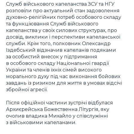
Служб військового капеланства ЗСУ та НГУ
розповіли про актуальний стан задоволення
духовно-релігійних потреб особового складу
та функціювання Служб військового
капеланства у своїх силових структурах, про
досвід, виклики і перспективи капеланської
служби. Крім того, полковник Олександр
Іздебський відзначив капеланів подяками
за особистий внесок у підтримання
в особового складу Національної гвардії
України та членів їхніх сімей високого
морального духу під час виконання бойових
завдань із ризиком для життя в умовах відсічі
збройної агресії.
Після офіційної частини зустрічі відбулася
Архиєрейська Божественна Літургія, яку
очолив владика Михайло у співслужінні
з військовими капеланами.