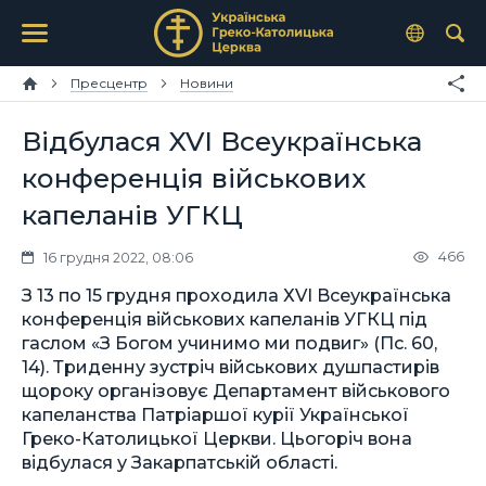
Пресцентр
Новини
Відбулася XVІ Всеукраїнська
конференція військових
капеланів УГКЦ
466
16 грудня 2022, 08:06
З 13 по 15 грудня проходила ХVІ Всеукраїнська
конференція військових капеланів УГКЦ під
гаслом «З Богом учинимо ми подвиг» (Пс. 60,
14). Триденну зустріч військових душпастирів
щороку організовує Департамент військового
капеланства Патріаршої курії Української
Греко-Католицької Церкви. Цьогоріч вона
відбулася у Закарпатській області.