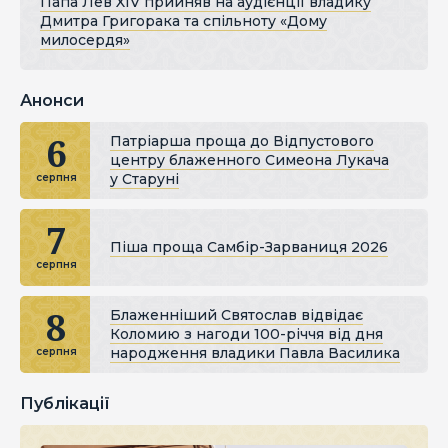
Папа Лев XIV прийняв на аудієнції владику
Дмитра Григорака та спільноту «Дому
милосердя»
Анонси
6
Патріарша проща до Відпустового
центру блаженного Симеона Лукача
у Старуні
серпня
7
Піша проща Самбір-Зарваниця 2026
серпня
8
Блаженніший Святослав відвідає
Коломию з нагоди 100-річчя від дня
народження владики Павла Василика
серпня
Публікації