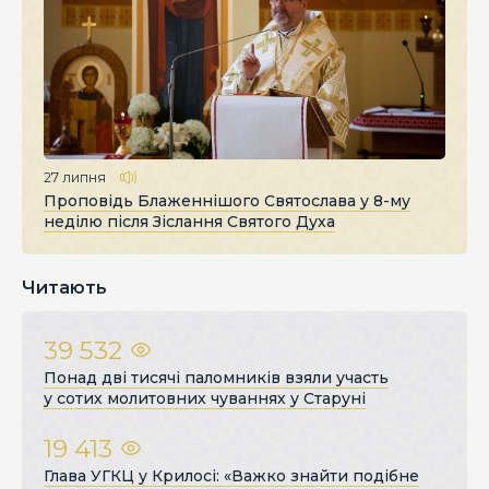
27 липня
Проповідь Блаженнішого Святослава у 8-му
неділю після Зіслання Святого Духа
Читають
39 532
Понад дві тисячі паломників взяли участь
у сотих молитовних чуваннях у Старуні
19 413
Глава УГКЦ у Крилосі: «Важко знайти подібне