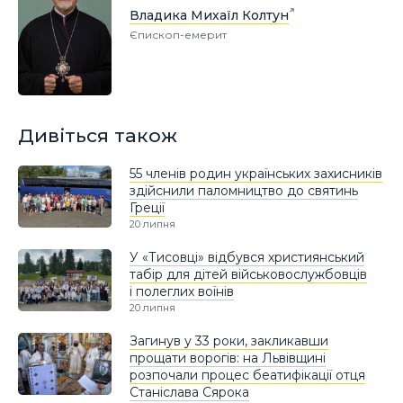
Владика Михаїл Колтун
Єпископ-емерит
Дивіться також
55 членів родин українських захисників
здійснили паломництво до святинь
Греції
20 липня
У «Тисовці» відбувся християнський
табір для дітей військовослужбовців
і полеглих воїнів
20 липня
Загинув у 33 роки, закликавши
прощати ворогів: на Львівщині
розпочали процес беатифікації отця
Станіслава Сярока