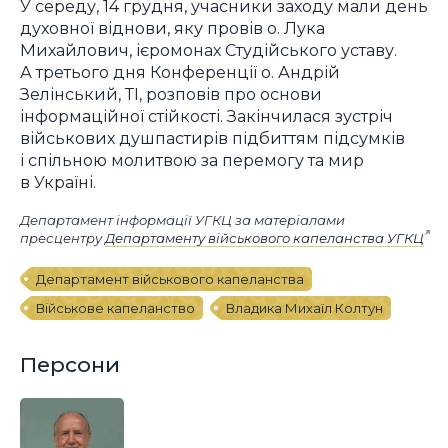
У середу, 14 грудня, учасники заходу мали день
духовної віднови, яку провів о. Лука
Михайлович, ієромонах Студійського уставу.
А третього дня Конференції о. Андрій
Зелінський, ТІ, розповів про основи
інформаційної стійкості. Закінчилася зустріч
військових душпастирів підбиттям підсумків
і спільною молитвою за перемогу та мир
в Україні.
Департамент інформації УГКЦ за матеріалами
пресцентру
Департаменту військового капеланства УГКЦ
Департамент військового капеланства
Військове капеланство
Владика Михаїл Колтун
Персони