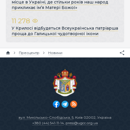
місце в Україні, де стільки років наш народ
прикликає ім’я Матері Божої»
11 278
У Крилосі відбудеться Всеукраїнська патріарша
проща до Галицької чудотворної ікони
Пресцентр
Новини
вул. Микільсько-Слобідська, 5
, Київ 02002, Україна
+380 (44) 541-11-14
,
press@ugcc.org.ua