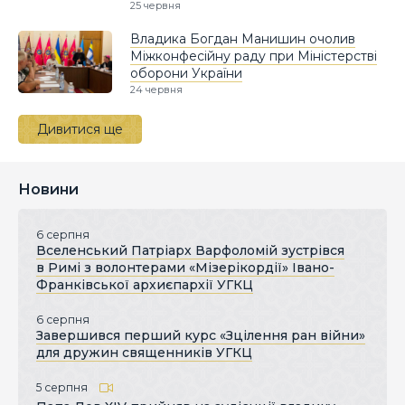
25 червня
Владика Богдан Манишин очолив
Міжконфесійну раду при Міністерстві
оборони України
24 червня
Дивитися ще
Новини
6 серпня
Вселенський Патріарх Варфоломій зустрівся
в Римі з волонтерами «Мізерікордії» Івано-
Франківської архиєпархії УГКЦ
6 серпня
Завершився перший курс «Зцілення ран війни»
для дружин священників УГКЦ
5 серпня