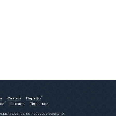
ія
Єпархії
Парафії
нти
Контакти
Підтримати
лицька Церква. Всі права застережено.