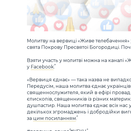
Молитву на вервиці «Живе телебачення» 
свята Покрову Пресвятої Богородиці. Поч
Взяти участь у молитві можна на каналі «
у
Facebook
.
«Вервиця єднає» — така назва не випадков
Передусім, наша молитва єднає українців 
священнослужителя, який в ефірі провадит
єпископів, священників із різних матери
душпастир. Наша молитва єднає всіх нас у
декількох згромаджень і добродійки виг
за
цим посиланням
.