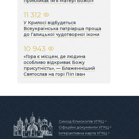
прикликає ім’я Матері Божої»
11 312
У Крилосі відбудеться
Всеукраїнська патріарша проща
до Галицької чудотворної ікони
10 943
«Гора є місцем, де людина
особливо відкриває Божу
присутність», — Блаженніший
Святослав на горі Піп Іван
Синод Єпископів УГКЦ
Офіційні документи УГКЦ
Інтерактивна карта УГКЦ