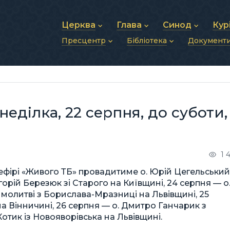
Церква
Глава
Синод
Кур
Пресцентр
Бібліотека
Документ
Про УГКЦ
Блаженніший Святослав
Синод Єпископів
Душп
Історія УГКЦ
Біографія
Архиєрейський Си
Фіна
Новини
Святе Письмо
Структура УГКЦ
Фотографії
Митрополичі Сино
Зв’яз
Анонси
Богослужіння
Майбутнє УГКЦ
Щоденні відеозвернення
Єпископи
Адмі
Публікації
Молитви
Інші 
Історії
Подкасти
еділка, 22 серпня, до суботи,
Фото та відео
Архів новин (2013–2022)
1 
ефірі «Живого ТБ» провадитиме о. Юрій Цегельський
горій Березюк зі Старого на Київщині, 24 серпня — о
молитві з Борислава-Мразниці на Львівщині, 25
а Вінничині, 26 серпня — о. Дмитро Ганчарик з
Котик із Новояворівська на Львівщині.