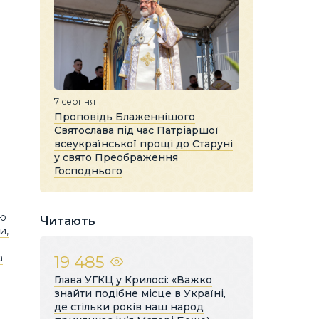
7 серпня
Проповідь Блаженнішого
Святослава під час Патріаршої
всеукраїнської прощі до Старуні
у свято Преображення
Господнього
ою
Читають
и,
а
19 485
Глава УГКЦ у Крилосі: «Важко
знайти подібне місце в Україні,
де стільки років наш народ