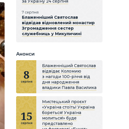
за Україну 24 серпня
7 серпня
Блаженніший Святослав
відвідав відновлений монастир
Згромадження сестер
служебниць у Микуличині
Анонси
Блаженніший Святослав
8
відвідає Коломию
з нагоди 100-річчя від
дня народження
серпня
владики Павла Василика
Мистецький проєкт
«Україна стоїть! Україна
15
бореться! Україна
молиться!» буде
представлено
серпня