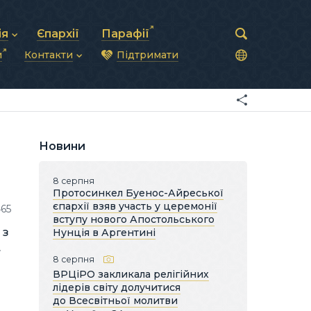
ія
Єпархії
Парафії
и
Контакти
Підтримати
астирська рада
нод
нсово-господарська діяльність
Загальна інформація
ди
ки та комунікації
Глава УГКЦ
ністративні питання
Синоди Єпископів
підрозділи
Трибунал
Патріарша курія
Новини
Єпархії та екзархати
8 серпня
Протосинкел Буенос-Айреської
єпархії взяв участь у церемонії
465
вступу нового Апостольського
 з
Нунція в Аргентині
.
8 серпня
ВРЦіРО закликала релігійних
лідерів світу долучитися
до Всесвітньої молитви