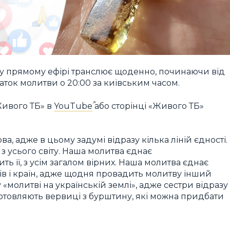
у прямому ефірі транслює щоденно, починаючи від
аток молитви о 20:00 за київським часом.
Живого ТБ» в
YouTube
або сторінці «Живого ТБ»
а, адже в цьому задумі відразу кілька ліній єдності.
з усього світу. Наша молитва єднає
ь її, з усім загалом вірних. Наша молитва єднає
ків і країн, адже щодня провадить молитву інший
 «молитві на українській землі», адже сестри відразу
отовляють вервиці з бурштину, які можна придбати