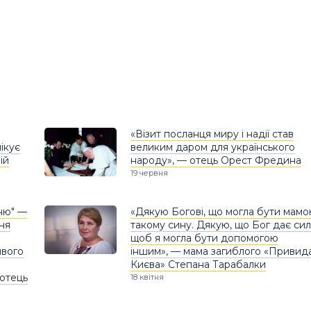
«Візит посланця миру і надії став
ікує
великим даром для українського
ій
народу», — отець Орест Фредина
19 червня
ню" —
«Дякую Богові, що могла бути мам
ня
такому сину. Дякую, що Бог дає сил
щоб я могла бути допомогою
ивого
іншим», — мама загиблого «Привид
Києва» Степана Тарабалки
отець
18 квітня