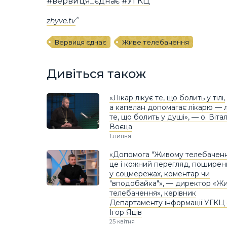
#вервиця_єднає
#УГКЦ
zhyve.tv
Вервиця єднає
Живе телебачення
Дивіться також
«Лікар лікує те, що болить у тілі,
а капелан допомагає лікарю — л
те, що болить у душі», — о. Вітал
Воєца
1 липня
«Допомога "Живому телебачен
це і кожний перегляд, поширен
у соцмережах, коментар чи
"вподобайка"», — директор «Ж
телебачення», керівник
Департаменту інформації УГКЦ 
Ігор Яців
25 квітня