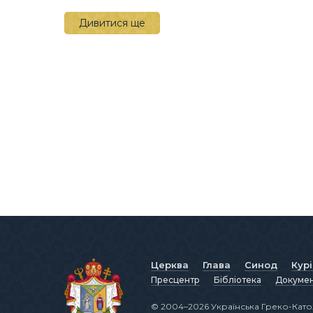
Дивитися ще
Церква
Глава
Синод
Кур
Пресцентр
Бібліотека
Докуме
© 2004–2026 Українська Греко-Като