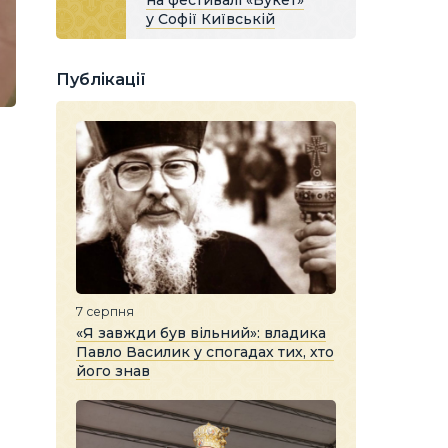
на фестивалі «Букет»
у Софії Київській
Публікації
7 серпня
«Я завжди був вільний»: владика
Павло Василик у спогадах тих, хто
його знав