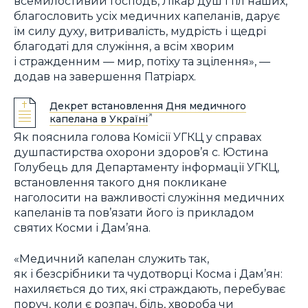
всемилостивий Господь, Лікар душ і тіл наших,
благословить усіх медичних капеланів, дарує
їм силу духу, витривалість, мудрість і щедрі
благодаті для служіння, а всім хворим
і стражденним — мир, потіху та зцілення», —
додав на завершення Патріарх.
Декрет встановлення Дня медичного
капелана в Україні
Як пояснила голова Комісії УГКЦ у справах
душпастирства охорони здоров’я с. Юстина
Голубець для Департаменту інформації УГКЦ,
встановлення такого дня покликане
наголосити на важливості служіння медичних
капеланів та пов’язати його із прикладом
святих Косми і Дам’яна.
«Медичний капелан служить так,
як і безсрібники та чудотворці Косма і Дам’ян:
нахиляється до тих, які страждають, перебуває
поруч, коли є розпач, біль, хвороба чи