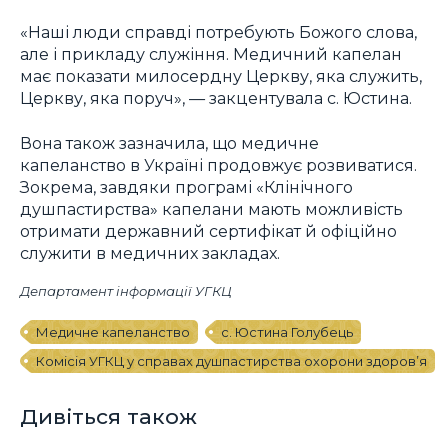
«Наші люди справді потребують Божого слова,
але і прикладу служіння. Медичний капелан
має показати милосердну Церкву, яка служить,
Церкву, яка поруч», — закцентувала с. Юстина.
Вона також зазначила, що медичне
капеланство в Україні продовжує розвиватися.
Зокрема, завдяки програмі «Клінічного
душпастирства» капелани мають можливість
отримати державний сертифікат й офіційно
служити в медичних закладах.
Департамент інформації УГКЦ
Медичне капеланство
с. Юстина Голубець
Комісія УГКЦ у справах душпастирства охорони здоров’я
Дивіться також