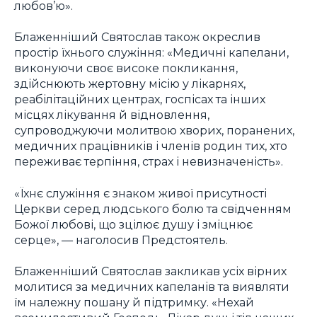
любов’ю».
Блаженніший Святослав також окреслив
простір їхнього служіння: «Медичні капелани,
виконуючи своє високе покликання,
здійснюють жертовну місію у лікарнях,
реабілітаційних центрах, госпісах та інших
місцях лікування й відновлення,
супроводжуючи молитвою хворих, поранених,
медичних працівників і членів родин тих, хто
переживає терпіння, страх і невизначеність».
«Їхнє служіння є знаком живої присутності
Церкви серед людського болю та свідченням
Божої любові, що зцілює душу і зміцнює
серце», — наголосив Предстоятель.
Блаженніший Святослав закликав усіх вірних
молитися за медичних капеланів та виявляти
їм належну пошану й підтримку. «Нехай