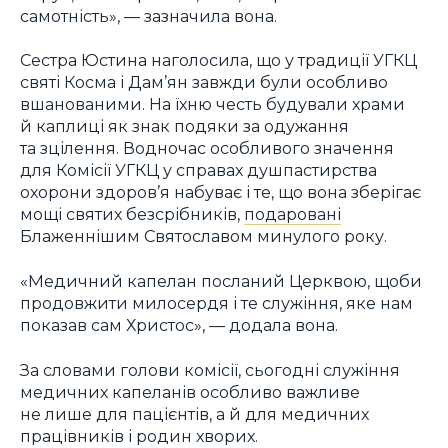
самотність», — зазначила вона.
Сестра Юстина наголосила, що у традиції УГКЦ
святі Косма і Дам’ян завжди були особливо
вшанованими. На їхню честь будували храми
й каплиці як знак подяки за одужання
та зцілення. Водночас особливого значення
для Комісії УГКЦ у справах душпастирства
охорони здоров’я набуває і те, що вона зберігає
мощі святих безсрібників,
подаровані
Блаженнішим Святославом минулого року.
«Медичний капелан посланий Церквою, щоби
продовжити милосердя і те служіння, яке нам
показав сам Христос», — додала вона.
За словами голови комісії, сьогодні служіння
медичних капеланів особливо важливе
не лише для пацієнтів, а й для медичних
працівників і родин хворих.