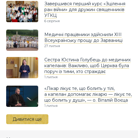
Завершився перший курс «Зцілення
ран війни» для дружин священників
УГКЦ
6 серпня
Медичні працівники здійснили ХІІІ
Всеукраїнську прощу до Зарваниці
27 липня
Сестра Юстина Голубець до медичних
капеланів: Важливо, щоб Церква була
поруч із тими, хто страждає
1 липня
«Лікар лікує те, що болить у тілі,
а капелан допомагає лікарю — лікує те,
що болить у душі», — о. Віталій Воєца
1 липня
Дивитися ще