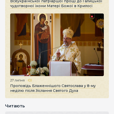
Всеукраїнської патріаршої прощі до Галицької
чудотворної ікони Матері Божої в Крилосі
27 липня
Проповідь Блаженнішого Святослава у 8-му
неділю після Зіслання Святого Духа
Читають