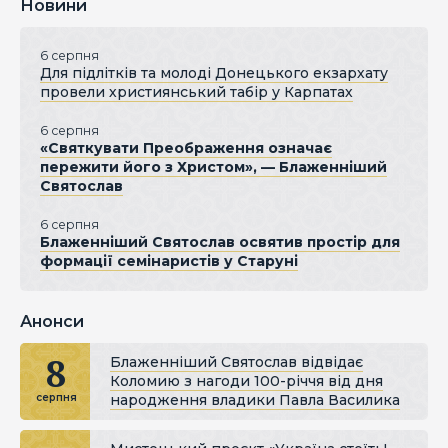
Новини
6 серпня
Для підлітків та молоді Донецького екзархату
провели християнський табір у Карпатах
6 серпня
«Святкувати Преображення означає
пережити його з Христом», — Блаженніший
Святослав
6 серпня
Блаженніший Святослав освятив простір для
формації семінаристів у Старуні
Анонси
8
Блаженніший Святослав відвідає
Коломию з нагоди 100-річчя від дня
народження владики Павла Василика
серпня