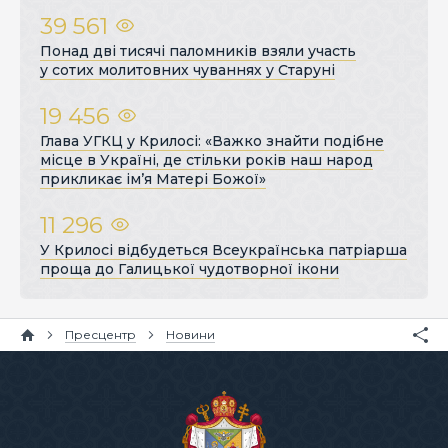
39 561
Понад дві тисячі паломників взяли участь
у сотих молитовних чуваннях у Старуні
19 456
Глава УГКЦ у Крилосі: «Важко знайти подібне
місце в Україні, де стільки років наш народ
прикликає ім’я Матері Божої»
11 296
У Крилосі відбудеться Всеукраїнська патріарша
проща до Галицької чудотворної ікони
Пресцентр
Новини