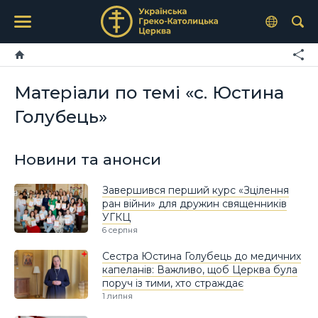
Матеріали по темі «с. Юстина
Голубець»
Новини та анонси
Завершився перший курс «Зцілення
ран війни» для дружин священників
УГКЦ
6 серпня
Сестра Юстина Голубець до медичних
капеланів: Важливо, щоб Церква була
поруч із тими, хто страждає
1 липня