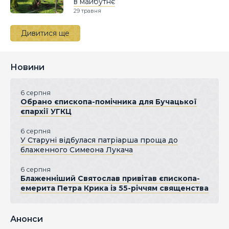
в майбутнє
29 травня
Дивитися ще
Новини
6 серпня
Обрано єпископа-помічника для Бучацької
єпархії УГКЦ
6 серпня
У Старуні відбулася патріарша проща до
блаженного Симеона Лукача
6 серпня
Блаженніший Святослав привітав єпископа-
емерита Петра Крика із 55-річчям священства
Анонси