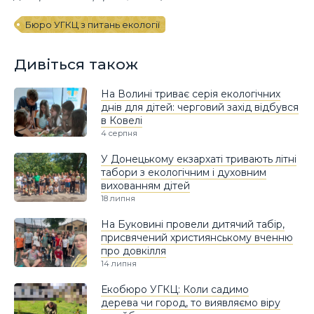
Бюро УГКЦ з питань екології
Дивіться також
На Волині триває серія екологічних
днів для дітей: черговий захід відбувся
в Ковелі
4 серпня
У Донецькому екзархаті тривають літні
табори з екологічним і духовним
вихованням дітей
18 липня
На Буковині провели дитячий табір,
присвячений християнському вченню
про довкілля
14 липня
Екобюро УГКЦ: Коли садимо
дерева чи город, то виявляємо віру