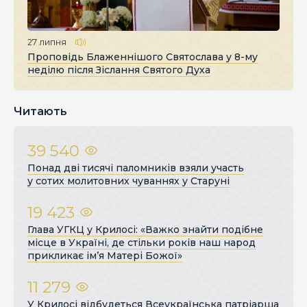
27 липня
Проповідь Блаженнішого Святослава у 8-му
неділю після Зіслання Святого Духа
Читають
39 540
Понад дві тисячі паломників взяли участь
у сотих молитовних чуваннях у Старуні
19 423
Глава УГКЦ у Крилосі: «Важко знайти подібне
місце в Україні, де стільки років наш народ
прикликає ім’я Матері Божої»
11 279
У Крилосі відбудеться Всеукраїнська патріарша