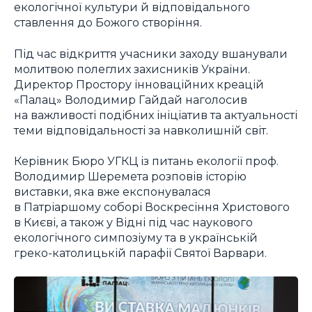
екологічної культури й відповідального
ставлення до Божого створіння.
Під час відкриття учасники заходу вшанували
молитвою полеглих захисників України.
Директор Простору інноваційних креацій
«Палац» Володимир Гайдай наголосив
на важливості подібних ініціатив та актуальності
теми відповідальності за навколишній світ.
Керівник Бюро УГКЦ із питань екології проф.
Володимир Шеремета розповів історію
виставки, яка вже експонувалася
в Патріаршому соборі Воскресіння Христового
в Києві, а також у Відні під час наукового
екологічного симпозіуму та в українській
греко-католицькій парафії Святої Варвари.