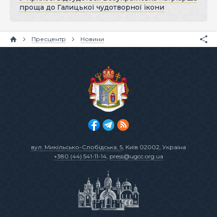
проща до Галицької чудотворної ікони
Пресцентр
Новини
вул. Микільсько-Слобідська, 5
, Київ 02002, Україна
+380 (44) 541-11-14
,
press@ugcc.org.ua