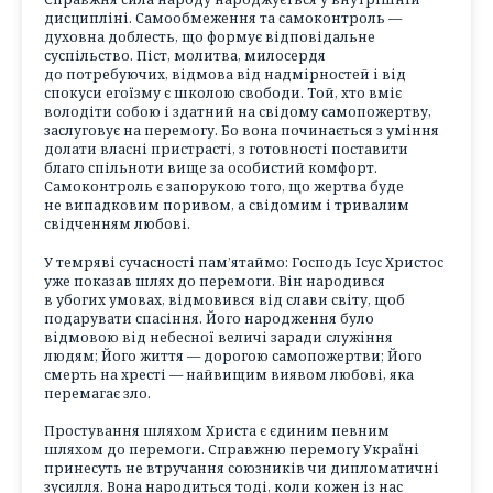
дисципліні. Самообмеження та самоконтроль —
духовна доблесть, що формує відповідальне
суспільство. Піст, молитва, милосердя
до потребуючих, відмова від надмірностей і від
спокуси егоїзму є школою свободи. Той, хто вміє
володіти собою і здатний на свідому самопожертву,
заслуговує на перемогу. Бо вона починається з уміння
долати власні пристрасті, з готовності поставити
благо спільноти вище за особистий комфорт.
Самоконтроль є запорукою того, що жертва буде
не випадковим поривом, а свідомим і тривалим
свідченням любові.
У темряві сучасності пам’ятаймо: Господь Ісус Христос
уже показав шлях до перемоги. Він народився
в убогих умовах, відмовився від слави світу, щоб
подарувати спасіння. Його народження було
відмовою від небесної величі заради служіння
людям; Його життя — дорогою самопожертви; Його
смерть на хресті — найвищим виявом любові, яка
перемагає зло.
Простування шляхом Христа є єдиним певним
шляхом до перемоги. Справжню перемогу Україні
принесуть не втручання союзників чи дипломатичні
зусилля. Вона народиться тоді, коли кожен із нас