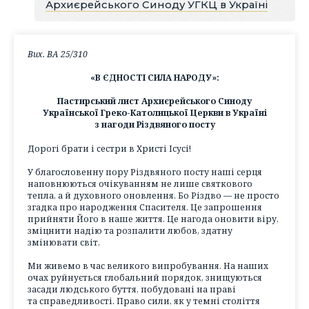
Архиєрейського Синоду УГКЦ в Україні
Вих. ВА 25/310
«В ЄДНОСТІ СИЛА НАРОДУ»:
Пастирський лист Архиєрейського Синоду
Української Греко-Католицької Церкви в Україні
з нагоди Різдвяного посту
Дорогі брати і сестри в Христі Ісусі!
У благословенну пору Різдвяного посту наші серця
наповнюються очікуванням не лише святкового
тепла, а й духовного оновлення. Бо Різдво — не просто
згадка про народження Спасителя. Це запрошення
прийняти Його в наше життя. Це нагода оновити віру,
зміцнити надію та розпалити любов, здатну
змінювати світ.
Ми живемо в час великого випробування. На наших
очах руйнується глобальний порядок, знищуються
засади людського буття, побудовані на праві
та справедливості. Право сили, як у темні століття