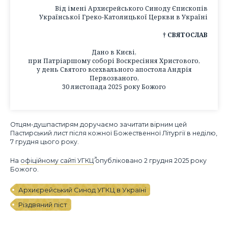
Від імені Архиєрейського Синоду Єпископів
Української Греко-Католицької Церкви в Україні
† СВЯТОСЛАВ
Дано в Києві,
при Патріаршому соборі Воскресіння Христового,
у день Святого всехвального апостола Андрія
Первозваного,
30 листопада 2025 року Божого
Отцям-душпастирям доручаємо зачитати вірним цей
Пастирський лист після кожної Божественної Літургії в неділю,
7 грудня цього року.
На
офіційному сайті УГКЦ
опубліковано 2 грудня 2025 року
Божого.
Архиєрейський Синод УГКЦ в Україні
Різдвяний піст