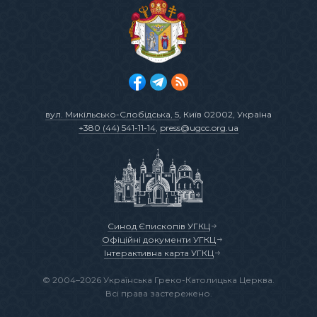
вул. Микільсько-Слобідська, 5
, Київ 02002, Україна
+380 (44) 541-11-14
,
press@ugcc.org.ua
Синод Єпископів УГКЦ
Офіційні документи УГКЦ
Інтерактивна карта УГКЦ
© 2004–2026 Українська Греко-Католицька Церква.
Всі права застережено.