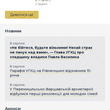
2 грудня
Дивитися ще
Новини
8 серпня
«Не бійтеся, будьте вільними! Нехай страх
не панує над вами», — Глава УГКЦ про
спадщину владики Павла Василика
8 серпня
Парафія УГКЦ на Рівненщині відзначила 15-
річчя
8 серпня
У Перемишльсько-Варшавській архиєпархії
відбулися перші реколекції для молодих сімей
Анонси