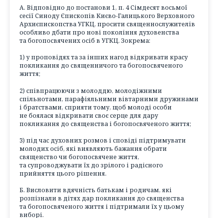
А. Відповідно до постанови 1, п. 4 Сімдесят восьмої
сесії Синоду Єпископів Києво-Галицького Верховного
Архиєпископства УГКЦ, просити священнослужителів
особливо дбати про нові покоління духовенства
та богопосвячених осіб в УГКЦ. Зокрема:
1) у проповідях та за інших нагод відкривати красу
покликання до священничого та богопосвяченого
життя;
2) співпрацюючи з молоддю, молодіжними
спільнотами, парафіяльними вівтарними дружинами
і братствами, сприяти тому, щоб молоді особи
не боялася відкривати своє серце для дару
покликання до священства і богопосвяченого життя;
3) під час духовних розмов і сповіді підтримувати
молодих осіб, які виявляють бажання обрати
священство чи богопосвячене життя,
та супроводжувати їх до зрілого і радісного
прийняття цього рішення.
Б. Висловити вдячність батькам і родичам, які
розпізнали в дітях дар покликання до священства
та богопосвяченого життя і підтримали їх у цьому
виборі.