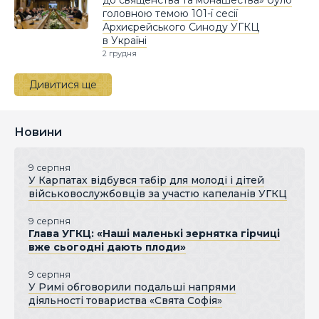
головною темою 101-ї сесії
Архиєрейського Синоду УГКЦ
в Україні
2 грудня
Дивитися ще
Новини
9 серпня
У Карпатах відбувся табір для молоді і дітей
військовослужбовців за участю капеланів УГКЦ
9 серпня
Глава УГКЦ: «Наші маленькі зернятка гірчиці
вже сьогодні дають плоди»
9 серпня
У Римі обговорили подальші напрями
діяльності товариства «Свята Софія»