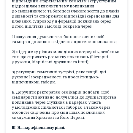
відповідним єпархіальним комісіям і структурним
підрозділам включити тему покликання
до священничого та богопосвяченого життя до планів
діяльності та створювати відповідні середовища для
плекання, супроводу й формації покликань серед
дітей, підлітків і молоді, зокрема через:
1) залучення духовенства, богопосвячених осіб
та мирян до живого свідчення про своє покликання;
2) підтримку різних молодіжних осередків, особливо
тих, що сприяють розвитку покликань (Вівтарні
дружини, Марійські дружини та інші);
3) регулярні тематичні зустрічі, реколекції, дні
духовної зосередженості та просвітницько-
відпочинкові табори.
Б. Доручити ректоратам семінарій подбати, щоб
семінаристи активно долучалися до душпастирства
покликань через служіння в парафіях, участь
у молодіжних спільнотах і таборах, а також через
особисте свідчення про свій шлях покликання
як служіння Христові та Його Церкві.
ІІІ. На парафіяльному рівні: