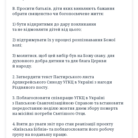
В. Просити батьків, діти яких виявляють бажання
обрати священство чи богопосвячене життя:
1) бути відкритими до дару покликання
та не відмовляти дітей від цього;
2) підтримувати їх у процесі розпізнавання Божої
волі;
3) молитися, щоб цей вибір був на Божу славу, для
духовного добра дитини та для блага Церкви
й народу.
2. Затвердити текст Пастирського листа
Архиєрейського Синоду УГКЦ в Україні з нагоди
Різдвяного посту.
3. Поблагословити співпрацю УГКЦ в Україні
з Папською Євангелізаційною Справою та встановити
передостанню неділю жовтня днем збору пожертв
на місійні потреби Святішого Отця.
4. Взяти до уваги звіт про стан реалізації проєкту
«Київська Біблія» та поблагословити його робочу
групу на подальшу працю.