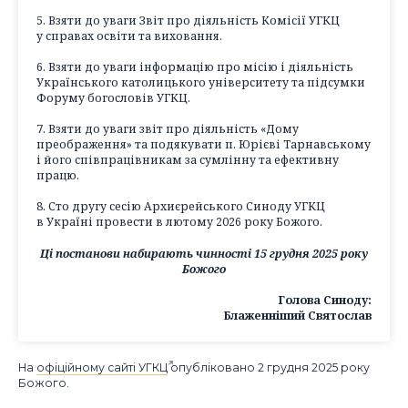
5. Взяти до уваги Звіт про діяльність Комісії УГКЦ
у справах освіти та виховання.
6. Взяти до уваги інформацію про місію і діяльність
Українського католицького університету та підсумки
Форуму богословів УГКЦ.
7. Взяти до уваги звіт про діяльність «Дому
преображення» та подякувати п. Юрієві Тарнавському
і його співпрацівникам за сумлінну та ефективну
працю.
8. Сто другу сесію Архиєрейського Синоду УГКЦ
в Україні провести в лютому 2026 року Божого.
Ці постанови набирають чинності 15 грудня 2025 року
Божого
Голова Синоду:
Блаженніший Святослав
На
офіційному сайті УГКЦ
опубліковано 2 грудня 2025 року
Божого.