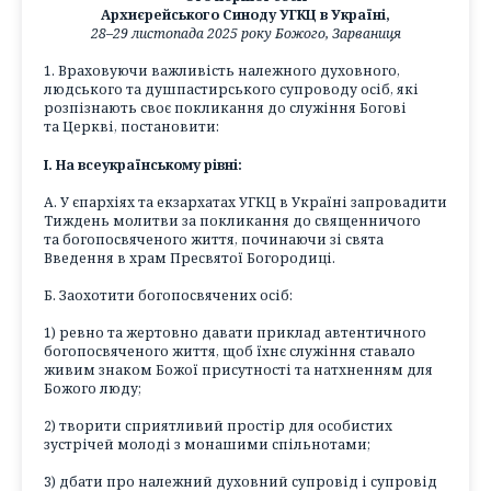
Архиєрейського Синоду УГКЦ в Україні,
28–29 листопада 2025 року Божого, Зарваниця
1. Враховуючи важливість належного духовного,
людського та душпастирського супроводу осіб, які
розпізнають своє покликання до служіння Богові
та Церкві, постановити:
І. На всеукраїнському рівні:
А. У єпархіях та екзархатах УГКЦ в Україні запровадити
Тиждень молитви за покликання до священничого
та богопосвяченого життя, починаючи зі свята
Введення в храм Пресвятої Богородиці.
Б. Заохотити богопосвячених осіб:
1) ревно та жертовно давати приклад автентичного
богопосвяченого життя, щоб їхнє служіння ставало
живим знаком Божої присутності та натхненням для
Божого люду;
2) творити сприятливий простір для особистих
зустрічей молоді з монашими спільнотами;
3) дбати про належний духовний супровід і супровід