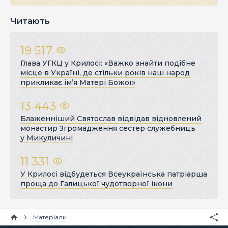
Читають
19 517
Глава УГКЦ у Крилосі: «Важко знайти подібне
місце в Україні, де стільки років наш народ
прикликає ім’я Матері Божої»
13 443
Блаженніший Святослав відвідав відновлений
монастир Згромадження сестер служебниць
у Микуличині
11 331
У Крилосі відбудеться Всеукраїнська патріарша
проща до Галицької чудотворної ікони
Матеріали