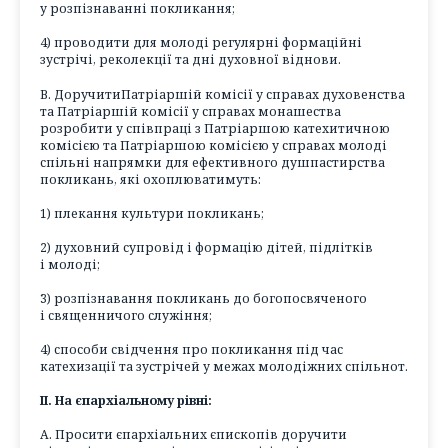
у розпізнаванні покликання;
4) проводити для молоді регулярні формаційні
зустрічі, реколекції та дні духовної віднови.
В. ДоручитиПатріаршій комісії у справах духовенства
та Патріаршій комісії у справах монашества
розробити у співпраці з Патріаршою катехитичною
комісією та Патріаршою комісією у справах молоді
спільні напрямки для ефективного душпастирства
покликань, які охоплюватимуть:
1) плекання культури покликань;
2) духовний супровід і формацію дітей, підлітків
і молоді;
3) розпізнавання покликань до богопосвяченого
і священничого служіння;
4) способи свідчення про покликання під час
катехизації та зустрічей у межах молодіжних спільнот.
ІІ. На єпархіальному рівні:
А. Просити єпархіальних єпископів доручити