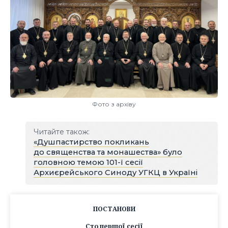
Фото з архіву
Читайте також:
«Душпастирство покликань
до священства та монашества» було
головною темою 101-ї сесії
Архиєрейського Синоду УГКЦ в Україні
ПОСТАНОВИ
Сто першої сесії