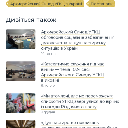
Архиєрейський Синод УГКЦ в Україні
Постанови
Дивіться також
Архиєрейський Синод УГКЦ
обговорив соціальне забезпечення
духовенства та душпастирську
ситуацію в Україні
14 травня
«Катехитичне служіння під час
війни» — тема 102-ї сесії
Архиєрейського Синоду УГКЦ
в Україні
6 лютого
«Ми втомлені, але не переможені»:
єпископи УГКЦ звернулися до вірних
із нагоди Різдвяного посту
3 грудня
«Душпастирство покликань
до священства та монашества» було