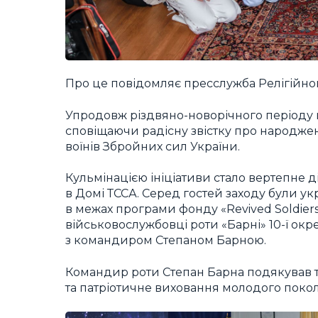
Про це повідомляє пресслужба Релігійног
Упродовж різдвяно-новорічного періоду юн
сповіщаючи радісну звістку про народже
воїнів Збройних сил України.
Кульмінацією ініціативи стало вертепне ді
в Домі ТССА. Серед гостей заходу були ук
в межах програми фонду «Revived Soldiers
військовослужбовці роти «Барні» 10-ї окр
з командиром Степаном Барною.
Командир роти Степан Барна подякував т
та патріотичне виховання молодого покол