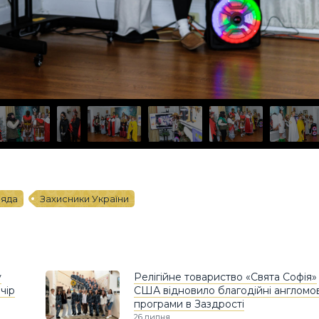
яда
Захисники України
у
Релігійне товариство «Свята Софія»
чір
США відновило благодійні англомо
програми в Заздрості
26 липня