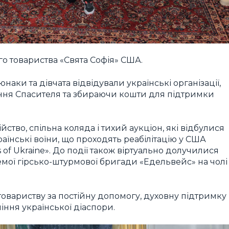
о товариства «Свята Софія» США.
аки та дівчата відвідували українські організації,
ння Спасителя та збираючи кошти для підтримки
йство, спільна коляда і тихий аукціон, які відбулися
раїнські воїни, що проходять реабілітацію у США
 of Ukraine». До події також віртуально долучилися
емої гірсько-штурмової бригади «Едельвейс» на чолі
овариству за постійну допомогу, духовну підтримку
іння української діаспори.