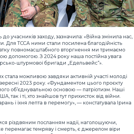
 до учасників заходу, зазначила: «Війна змінила нас,
ти. Для ТССА ними стали посилена благодійність
очатку повномасштабного вторгнення ми тримаємо
ою допомогою. З 2024 року наша постійна увага
 гірсько-штурмової бригади „Едельвейс“».
х стала можливою завдяки активній участі молоді
 вересні 2023 року. «Фундаментом цього проєкту
 а його об’єднувальною основою — патріотизм. Наші
А, так і ті, хто знайшов тут прихисток від війни.
арань і їхня лепта в перемогу», — констатувала Ірина
ся різдвяним посланням надії, наголошуючи,
е перемагає темряву і смерть, є джерелом віри