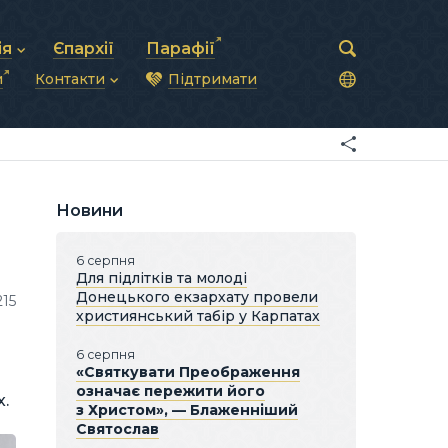
ія
Єпархії
Парафії
и
Контакти
Підтримати
астирська рада
нод
нсово-господарська діяльність
Загальна інформація
ди
ки та комунікації
Глава УГКЦ
ністративні питання
Синоди Єпископів
підрозділи
Трибунал
Патріарша курія
Новини
Єпархії та екзархати
6 серпня
Для підлітків та молоді
Донецького екзархату провели
215
християнський табір у Карпатах
6 серпня
«Святкувати Преображення
означає пережити його
х.
з Христом», — Блаженніший
Святослав