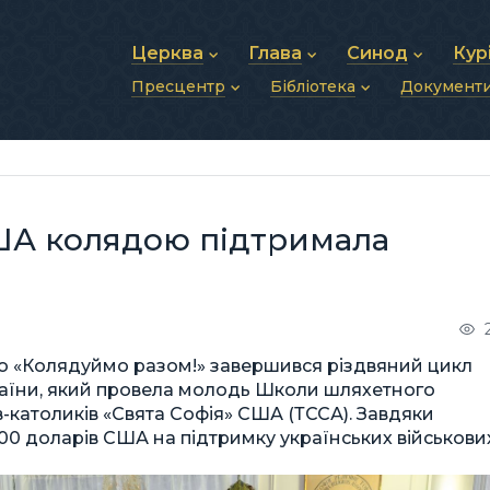
Церква
Глава
Синод
Кур
Пресцентр
Бібліотека
Документ
Про УГКЦ
Блаженніший Святослав
Синод Єпископів
Душп
Історія УГКЦ
Біографія
Архиєрейський Си
Фіна
Новини
Святе Письмо
Структура УГКЦ
Фотографії
Митрополичі Сино
Зв’яз
Анонси
Богослужіння
Майбутнє УГКЦ
Щоденні відеозвернення
Єпископи
Адмі
Публікації
Молитви
Інші 
Історії
Подкасти
ША колядою підтримала
Фото та відео
Архів новин (2013–2022)
ією «Колядуймо разом!» завершився різдвяний цикл
раїни, який провела молодь Школи шляхетного
в-католиків «Свята Софія» США (ТССА). Завдяки
000 доларів США на підтримку українських військови