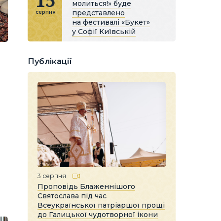
15
молиться!» буде
представлено
серпня
на фестивалі «Букет»
у Софії Київській
Публікації
3 серпня
Проповідь Блаженнішого
Святослава під час
Всеукраїнської патріаршої прощі
до Галицької чудотворної ікони