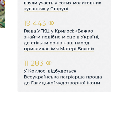
взяли участь у сотих молитовних
чуваннях у Старуні
19 443
Глава УГКЦ у Крилосі: «Важко
знайти подібне місце в Україні,
де стільки років наш народ
прикликає ім’я Матері Божої»
11 283
У Крилосі відбудеться
Всеукраїнська патріарша проща
до Галицької чудотворної ікони