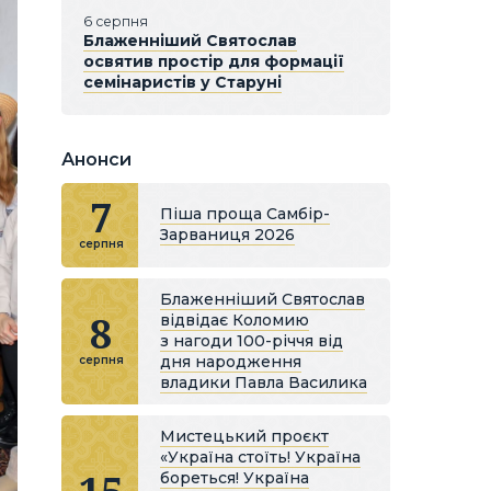
6 серпня
Блаженніший Святослав
освятив простір для формації
семінаристів у Старуні
Анонси
7
Піша проща Самбір-
Зарваниця 2026
серпня
Блаженніший Святослав
8
відвідає Коломию
з нагоди 100-річчя від
дня народження
серпня
владики Павла Василика
Мистецький проєкт
«Україна стоїть! Україна
бореться! Україна