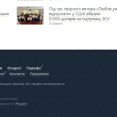
Під час творчого вечора «Любов ум
ських
відпускати» у США зібрали
3 000 доларів на підтримку ЗСУ
12 травня
ія
Єпархії
Парафії
нти
Контакти
Підтримати
лицька Церква. Всі права застережено.
аполегливо
 джерело.
Подати