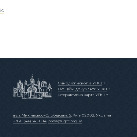
іє
Синод Єпископів УГКЦ
Офіційні документи УГКЦ
Інтерактивна карта УГКЦ
вул. Микільсько-Слобідська, 5
, Київ 02002, Україна
+380 (44) 541-11-14
,
press@ugcc.org.ua