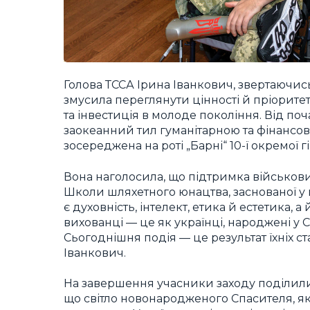
Голова ТССА Ірина Іванкович, звертаючись
змусила переглянути цінності й пріорите
та інвестиція в молоде покоління. Від п
заокеанний тил гуманітарною та фінансов
зосереджена на роті „Барні“ 10-ї окремої
Вона наголосила, що підтримка військови
Школи шляхетного юнацтва, заснованої у
є духовність, інтелект, етика й естетика,
вихованці — це як українці, народжені у СШ
Сьогоднішня подія — це результат їхніх ст
Іванкович.
На завершення учасники заходу поділили
що світло новонародженого Спасителя, як