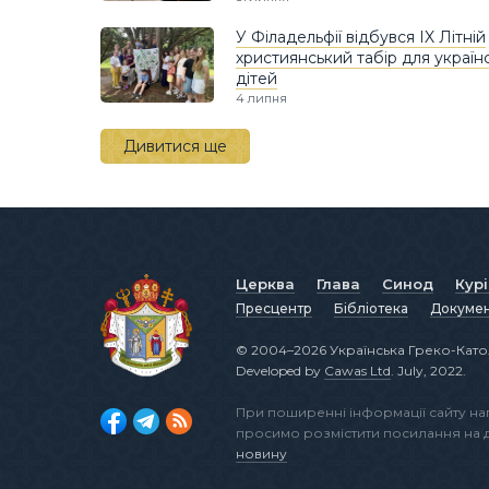
У Філадельфії відбувся IX Літній
християнський табір для україн
дітей
4 липня
Дивитися ще
Церква
Глава
Синод
Кур
Пресцентр
Бібліотека
Докуме
© 2004–2026 Українська Греко-Като
Developed by
Cawas Ltd
. July, 2022.
При поширенні інформації сайту н
просимо розмістити посилання на
новину