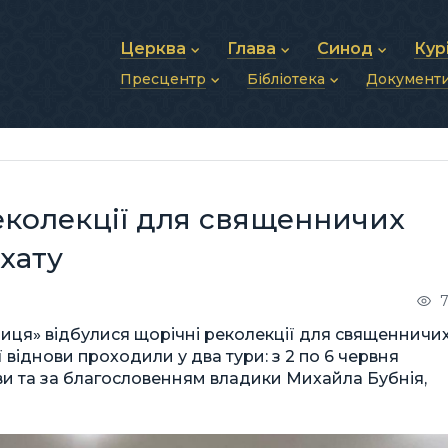
Церква
Глава
Синод
Кур
Пресцентр
Бібліотека
Документ
Про УГКЦ
Блаженніший Святослав
Синод Єпископів
Душп
Історія УГКЦ
Біографія
Архиєрейський Си
Фіна
Новини
Святе Письмо
Структура УГКЦ
Фотографії
Митрополичі Сино
Зв’яз
Анонси
Богослужіння
Майбутнє УГКЦ
Щоденні відеозвернення
Єпископи
Адмі
Публікації
Молитви
Інші 
Історії
Подкасти
еколекції для священничих
Фото та відео
Архів новин (2013–2022)
хату
7
иця» відбулися щорічні реколекції для священничи
віднови проходили у два тури: з 2 по 6 червня
іативи та за благословенням владики Михайла Бубнія,