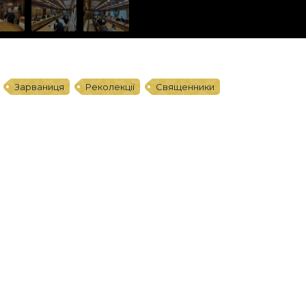
Зарваниця
Реколекції
Священники