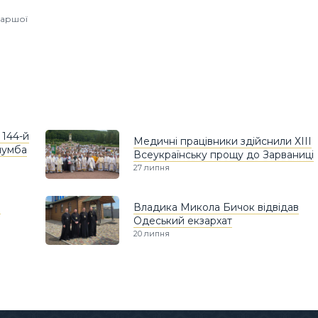
іаршої
 144-й
Медичні працівники здійснили ХІІІ
лумба
Всеукраїнську прощу до Зарваниці
27 липня
в
Владика Микола Бичок відвідав
Одеський екзархат
20 липня