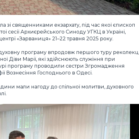
а зі священниками екзархату, під час якої єпископ
тої сесії Архиєрейського Синоду УГКЦ в Україні,
нтрі «Зарваниця» 21–22 травня 2025 року.
духовну програму впродовж першого туру реколекц
ої Діви Марії, які здійснюють служіння при
 турі програму проводили сестри Згромадження
ії Вознесіння Господнього в Одесі.
дини мали нагоду до спільної молитви, духовного
лі.