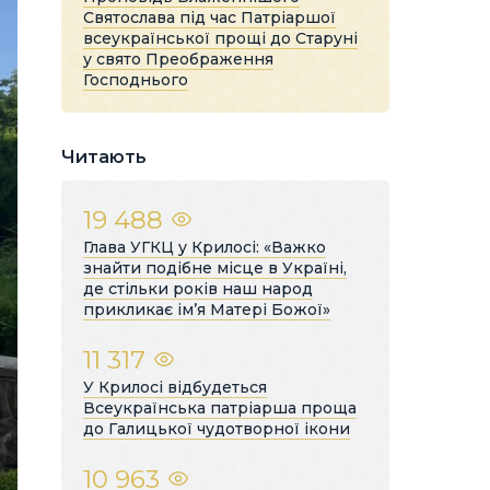
Святослава під час Патріаршої
всеукраїнської прощі до Старуні
у свято Преображення
Господнього
Читають
19 488
Глава УГКЦ у Крилосі: «Важко
знайти подібне місце в Україні,
де стільки років наш народ
прикликає ім’я Матері Божої»
11 317
У Крилосі відбудеться
Всеукраїнська патріарша проща
до Галицької чудотворної ікони
10 963