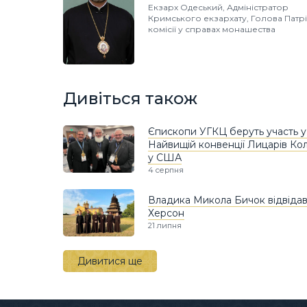
Екзарх Одеський, Адміністратор
Кримського екзархату, Голова Патр
комісії у справах монашества
Дивіться також
Єпископи УГКЦ беруть участь у
Найвищій конвенції Лицарів Ко
у США
4 серпня
Владика Микола Бичок відвіда
Херсон
21 липня
Дивитися ще