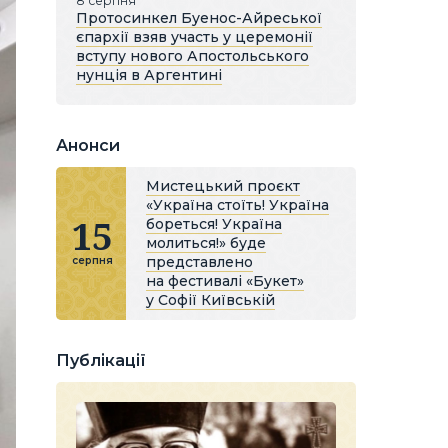
8 серпня
Протосинкел Буенос-Айреської
єпархії взяв участь у церемонії
вступу нового Апостольського
нунція в Аргентині
Анонси
Мистецький проєкт
«Україна стоїть! Україна
15
бореться! Україна
молиться!» буде
представлено
серпня
на фестивалі «Букет»
у Софії Київській
Публікації