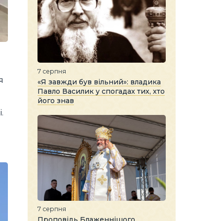
7 серпня
я
«Я завжди був вільний»: владика
Павло Василик у спогадах тих, хто
його знав
.
7 серпня
Проповідь Блаженнішого