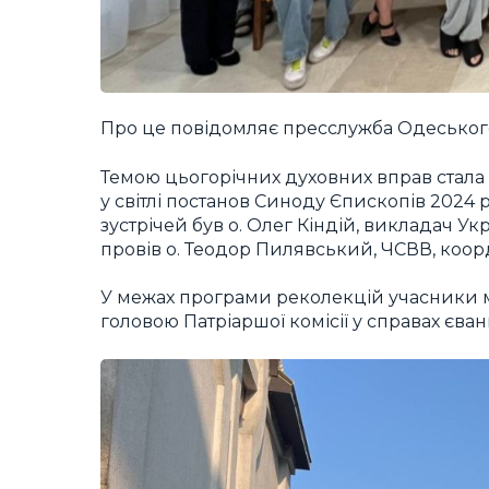
Про це повідомляє пресслужба Одеського
Темою цьогорічних духовних вправ стала «Є
у світлі постанов Синоду Єпископів 2024
зустрічей був о. Олег Кіндій, викладач У
провів о. Теодор Пилявський, ЧСВВ, коорд
У межах програми реколекцій учасники 
головою Патріаршої комісії у справах єванг