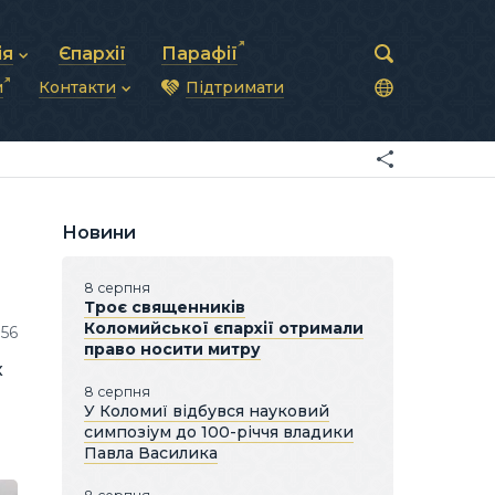
ія
Єпархії
Парафії
и
Контакти
Підтримати
астирська рада
нод
нсово-господарська діяльність
Загальна інформація
ди
ки та комунікації
Глава УГКЦ
ністративні питання
Синоди Єпископів
підрозділи
Трибунал
Патріарша курія
Новини
Єпархії та екзархати
8 серпня
Троє священників
Коломийської єпархії отримали
56
право носити митру
х
8 серпня
У Коломиї відбувся науковий
симпозіум до 100-річчя владики
Павла Василика