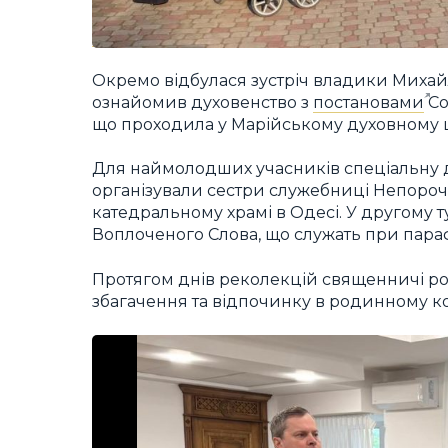
Окремо відбулася зустріч владики Михайл
ознайомив духовенство з
постановами
Со
що проходила у Марійському духовному це
Для наймолодших учасників спеціальну 
організували сестри служебниці Непорочн
катедральному храмі в Одесі. У другому
Воплоченого Слова, що служать при параф
Протягом днів реколекцій священничі ро
збагачення та відпочинку в родинному ко