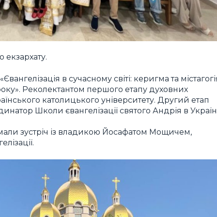
 екзархату.
вангелізація в сучасному світі: керигма та містагогі
 року». Реколектантом першого етапу духовних
країнського католицького університету. Другий етап
инатор Школи євангелізації святого Андрія в Україні
мали зустріч із владикою Йосафатом Мощичем,
елізації.