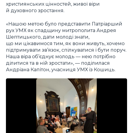
християнських цінностей, живої віри
й духовного зростання.
«Нашою метою було представити Патріарший
рух УМХ як спадщину митрополита Андрея
Шептицького, дати молоді знати,
що ми цікавимося тим, як вони живуть, хочемо
підтримувати зв’язок, спілкуватися і бути поруч.
Наша віра об’єднує молодь — нею потрібно
ділитися та в ній зростати», — поділилася
Андріана Капітон, учасниця УМХ із Кошиць.