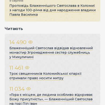
9 серпня
Проповідь Блаженнішого Святослава в Коломиї
з нагоди 100-річчя від дня народження владики
Павла Василика
Читають
14 490
Блаженніший Святослав відвідав відновлений
монастир Згромадження сестер служебниць
у Микуличині
11 461
Троє священників Коломийської єпархії
отримали право носити митру
11 034
«Гора є місцем, де людина особливо відкриває
Божу присутність», — Блаженніший Святослав
на горі Піп Іван