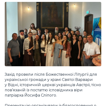
Захід провели після Божественної Літургії для
української громади у храмі Святої Варвари
у Відні, історичній церкві українців Австрії, тісно
пов’язаній із постаттю ісповідника віри
патріарха Йосифа Сліпого.
Презентацію організували із благословення о.