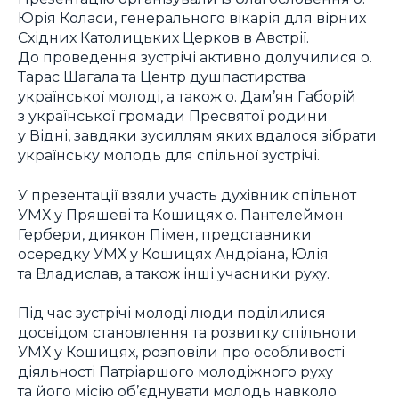
Юрія Коласи, генерального вікарія для вірних
Східних Католицьких Церков в Австрії.
До проведення зустрічі активно долучилися о.
Тарас Шагала та Центр душпастирства
української молоді, а також о. Дам’ян Габорій
з української громади Пресвятої родини
у Відні, завдяки зусиллям яких вдалося зібрати
українську молодь для спільної зустрічі.
У презентації взяли участь духівник спільнот
УМХ у Пряшеві та Кошицях о. Пантелеймон
Гербери, диякон Пімен, представники
осередку УМХ у Кошицях Андріана, Юлія
та Владислав, а також інші учасники руху.
Під час зустрічі молоді люди поділилися
досвідом становлення та розвитку спільноти
УМХ у Кошицях, розповіли про особливості
діяльності Патріаршого молодіжного руху
та його місію об’єднувати молодь навколо