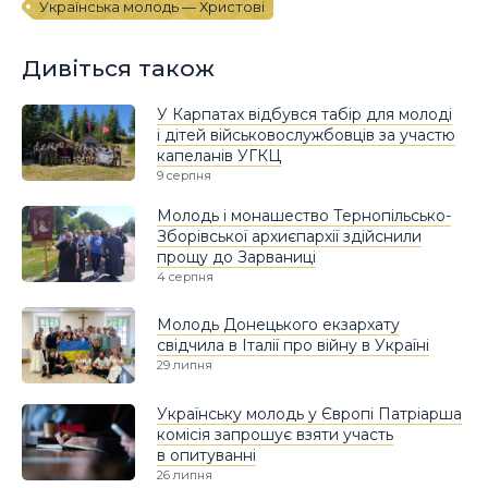
Українська молодь — Христові
Дивіться також
У Карпатах відбувся табір для молоді
і дітей військовослужбовців за участю
капеланів УГКЦ
9 серпня
Молодь і монашество Тернопільсько-
Зборівської архиєпархії здійснили
прощу до Зарваниці
4 серпня
Молодь Донецького екзархату
свідчила в Італії про війну в Україні
29 липня
Українську молодь у Європі Патріарша
комісія запрошує взяти участь
в опитуванні
26 липня