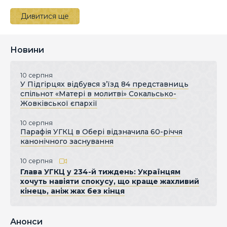
Дивитися ще
Новини
10 серпня
У Підгірцях відбувся з’їзд 84 представниць
спільнот «Матері в молитві» Сокальсько-
Жовківської єпархії
10 серпня
Парафія УГКЦ в Обері відзначила 60-річчя
канонічного заснування
10 серпня
Глава УГКЦ у 234-й тиждень: Українцям
хочуть навіяти спокусу, що краще жахливий
кінець, аніж жах без кінця
Анонси