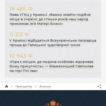
19 485
Глава УГКЦ у Крилосі: «Важко знайти подібне
місце в Україні, де стільки років наш народ
прикликає ім’я Матері Божої»
11 312
У Крилосі відбудеться Всеукраїнська патріарша
проща до Галицької чудотворної ікони
10 943
«Гора є місцем, де людина особливо відкриває
Божу присутність», — Блаженніший Святослав
на горі Піп Іван
Пресцентр
Анонси