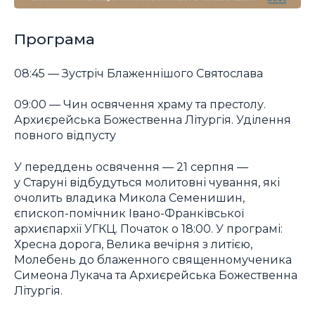
Програма
08:45 — Зустріч Блаженнішого Святослава
09:00 — Чин освячення храму та престолу.
Архиєрейська Божественна Літургія. Уділення
повного відпусту
У переддень освячення — 21 серпня —
у Старуні відбудуться молитовні чування, які
очолить владика Микола Семенишин,
єпископ-помічник Івано-Франківської
архиєпархії УГКЦ. Початок о 18:00. У програмі:
Хресна дорога, Велика вечірня з литією,
Молебень до блаженного священномученика
Симеона Лукача та Архиєрейська Божественна
Літургія.