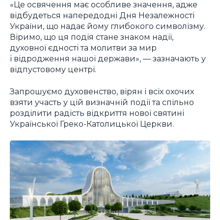
«Це освячення має особливе значення, адже
відбудеться напередодні Дня Незалежності
України, що надає йому глибокого символізму.
Віримо, що ця подія стане знаком надії,
духовної єдності та молитви за мир
і відродження нашої держави», — зазначають у
відпустовому центрі.
Запрошуємо духовенство, вірян і всіх охочих
взяти участь у цій визначній події та спільно
розділити радість відкриття нової святині
Української Греко-Католицької Церкви.