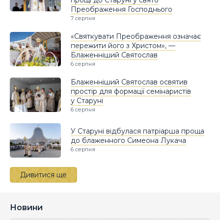
прощі до Старуні у свято
Преображення Господнього
7 серпня
«Святкувати Преображення означає
пережити його з Христом», —
Блаженніший Святослав
6 серпня
Блаженніший Святослав освятив
простір для формації семінаристів
у Старуні
6 серпня
У Старуні відбулася патріарша проща
до блаженного Симеона Лукача
6 серпня
Дивитися ще
Новини