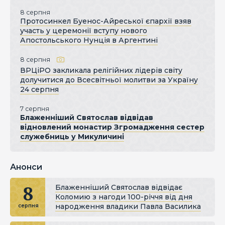
8 серпня
Протосинкел Буенос-Айреської єпархії взяв
участь у церемонії вступу нового
Апостольського Нунція в Аргентині
8 серпня
ВРЦіРО закликала релігійних лідерів світу
долучитися до Всесвітньої молитви за Україну
24 серпня
7 серпня
Блаженніший Святослав відвідав
відновлений монастир Згромадження сестер
служебниць у Микуличині
Анонси
8
Блаженніший Святослав відвідає
Коломию з нагоди 100-річчя від дня
народження владики Павла Василика
серпня