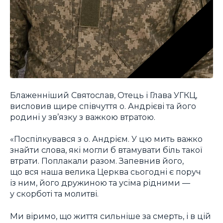
Блаженніший Святослав, Отець і Глава УГКЦ,
висловив щире співчуття о. Андрієві та його
родині у зв’язку з важкою втратою.
«Поспілкувався з о. Андрієм. У цю мить важко
знайти слова, які могли б втамувати біль такої
втрати. Поплакали разом. Запевнив його,
що вся наша велика Церква сьогодні є поруч
із ним, його дружиною та усіма рідними —
у скорботі та молитві.
Ми віримо, що життя сильніше за смерть, і в цій