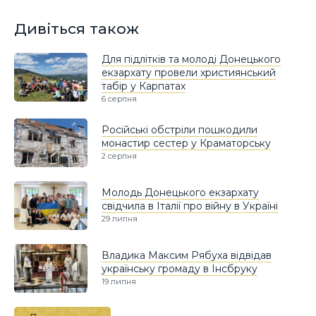
Дивіться також
Для підлітків та молоді Донецького
екзархату провели християнський
табір у Карпатах
6 серпня
Російські обстріли пошкодили
монастир сестер у Краматорську
2 серпня
Молодь Донецького екзархату
свідчила в Італії про війну в Україні
29 липня
Владика Максим Рябуха відвідав
українську громаду в Інсбруку
19 липня