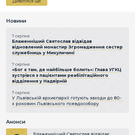
Дивитися ще
Новини
7 серпня
Блаженніший Святослав відвідав
відновлений монастир Згромадження сестер
служебниць у Микуличині
7 серпня
«Бог є там, де найбільше болить»: Глава УГКЦ
зустрівся з пацієнтами реабілітаційного
відділення у Надвірній
7 серпня
У Львівській архиєпархії готують заходи до 80-
х роковин Львівського псевдособору
Анонси
Блаженніший Святослав відвідає