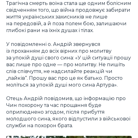
Трагічна смерть воїна стала ще одним болісним
свідченням того, що війна продовжує забирати
життя українських захисників не лише
на передовій, а й поза полем бою, залишаючи
глибокі рани на їхніх душах і тілах.
У повідомленні о. Андрій звернувся
із проханням до всіх вірних про молитву
за упокій душі свого сина: «У цій ситуації прошу
вас лише про одне — про молитву. Не пишіть
слів співчуття, не надсилайте реакцій чи
„лайків“. Прошу вас про це як батько. Просто
моліться за упокій душі мого сина Артура».
Отець Андрій повідомив, що інформацію про
Чин похорону та час прощання буде
оприлюднено згодом, після прибуття
молодшого сина, якого відпустили з військової
служби на похорон брата.