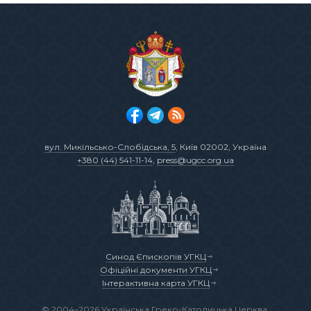
вул. Микільсько-Слобідська, 5
, Київ 02002, Україна
+380 (44) 541-11-14
,
press@ugcc.org.ua
Синод Єпископів УГКЦ
Офіційні документи УГКЦ
Інтерактивна карта УГКЦ
© 2004–2026 Українська Греко-Католицька Церква.