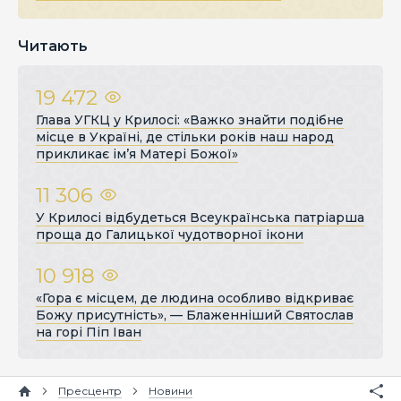
Читають
19 472
Глава УГКЦ у Крилосі: «Важко знайти подібне
місце в Україні, де стільки років наш народ
прикликає ім’я Матері Божої»
11 306
У Крилосі відбудеться Всеукраїнська патріарша
проща до Галицької чудотворної ікони
10 918
«Гора є місцем, де людина особливо відкриває
Божу присутність», — Блаженніший Святослав
на горі Піп Іван
Пресцентр
Новини