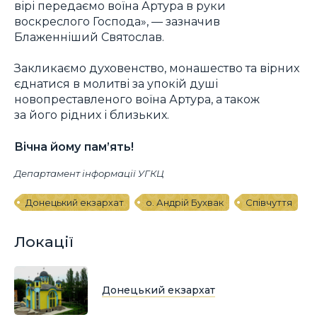
вірі передаємо воїна Артура в руки
воскреслого Господа», — зазначив
Блаженніший Святослав.
Закликаємо духовенство, монашество та вірних
єднатися в молитві за упокій душі
новопреставленого воїна Артура, а також
за його рідних і близьких.
Вічна йому пам’ять!
Департамент інформації УГКЦ
Донецький екзархат
о. Андрій Бухвак
Співчуття
Локації
Донецький екзархат