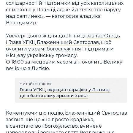
солідарності й підтримки від усіх католицьких
єпископів у Польщі, адже йдеться про наругу
над святинею», — наголосив владика
Володимир.
Увечері цього ж дня до Лігниці
завітає Отець
і Глава УГКЦ Блаженніший Святослав
, щоб
очолити у храмі богослужіння і підтримати
місцеву українську громаду.
О 18:00 за місцевим часом він очолить Велику
вечірню з Литією.
Читайте також:
Глава УГКЦ відвідав парафію у Лігниці,
де з бані храму зрізали хрест
Коментуючи цю подію, Блаженніший Святослав
заявив, що це «не просто крадіжка,
а святотатство і богохульство, вчинене
напередодні великого свята Воздвиження