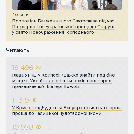
7 серпня
Проповідь Блаженнішого Святослава під час
Патріаршої всеукраїнської прощі до Старуні
у свято Преображення Господнього
Читають
19 496
Глава УГКЦ у Крилосі: «Важко знайти подібне
місце в Україні, де стільки років наш народ
прикликає ім’я Матері Божої»
11 319
У Крилосі відбудеться Всеукраїнська патріарша
проща до Галицької чудотворної ікони
10 978