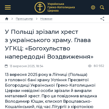
Пресцентр
Новини
У Польщі зрізали хрест
з українського храму. Глава
УГКЦ: «Богохульство
напередодні Воздвиження»
80 932
13 вересня 2025, 18:54
13 вересня 2025 року в Лігниці (Польща)
з головної бані храму Успіння Пресвятої
Богородиці Української Греко-Католицької
Церкви невідомі особи зрізали й викрали
металевий хрест. Про це повідомив владика
Володимир Ющак, єпископ Вроцлавсько-
Кошалінський, під час Літургії з хіротонією