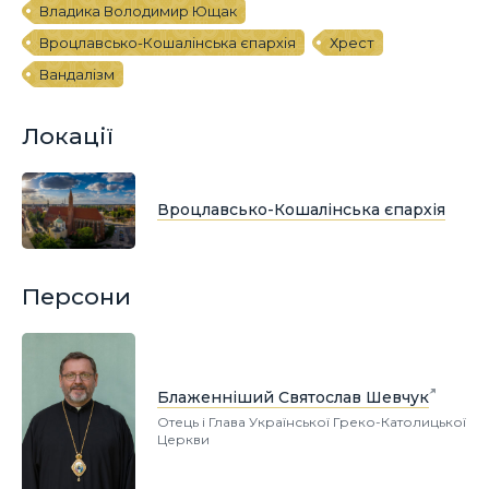
Владика Володимир Ющак
Вроцлавсько-Кошалінська єпархія
Хрест
Вандалізм
Локації
Вроцлавсько-Кошалінська єпархія
Персони
Блаженніший Святослав Шевчук
Отець і Глава Української Греко-Католицької
Церкви