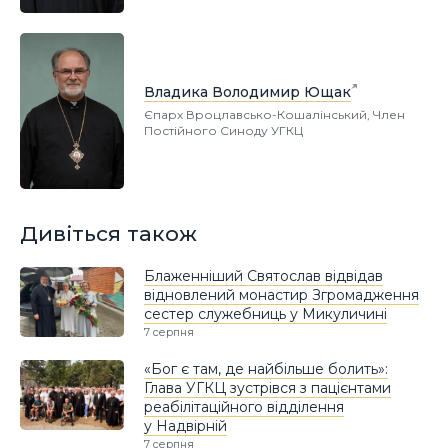
Владика Володимир Ющак
Єпарх Вроцлавсько-Кошалінський, Член
Постійного Синоду УГКЦ
Дивіться також
Блаженніший Святослав відвідав
відновлений монастир Згромадження
сестер служебниць у Микуличині
7 серпня
«Бог є там, де найбільше болить»:
Глава УГКЦ зустрівся з пацієнтами
реабілітаційного відділення
у Надвірній
7 серпня