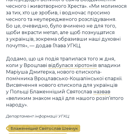
чесного і животворного Хреста». «Ми молимося
за тих, хто це зробив, і водночас просимо
чесного та неупередженого розслідування.
Бо це, очевидно, було вчинено не для того,
щоби вкрасти метал, але щоб познущатися
з українців, зокрема образивши наші духовні
почуття», — додав Глава УГКЦ.
Додамо, що ця подія трапилася того ж дня,
коли у Вроцлаві
відбулася хіротонія
владики
Маріуша Дмитерка, нового єпископа-
помічника Вроцлавсько-Кошалінської єпархії.
Висвячення нового єпископа для українців
у Польщі Блаженніший Святослав
назвав
«великим знаком надії для нашого розіп’ятого
народу».
Департамент інформації УГКЦ
Блаженніший Святослав Шевчук