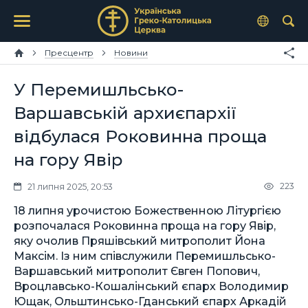
Пресцентр
Новини
У Перемишльсько-
Варшавській архиєпархії
відбулася Роковинна проща
на гору Явір
223
21 липня 2025, 20:53
18 липня урочистою Божественною Літургією
розпочалася Роковинна проща на гору Явір,
яку очолив Пряшівський митрополит Йона
Максім. Із ним співслужили Перемишльсько-
Варшавський митрополит Євген Попович,
Вроцлавсько-Кошалінський єпарх Володимир
Ющак, Ольштинсько-Гданський єпарх Аркадій