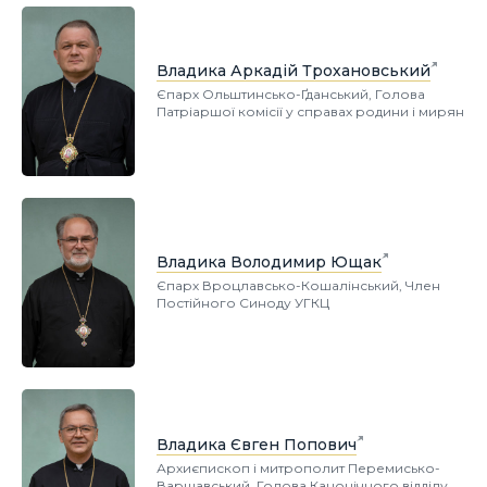
Владика Аркадій Трохановський
Єпарх Ольштинсько-Ґданський, Голова
Патріаршої комісії у справах родини і мирян
Владика Володимир Ющак
Єпарх Вроцлавсько-Кошалінський, Член
Постійного Синоду УГКЦ
Владика Євген Попович
Архиєпископ і митрополит Перемисько-
Варшавський, Голова Канонічного відділу