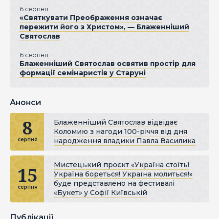
6 серпня
«Святкувати Преображення означає
пережити його з Христом», — Блаженніший
Святослав
6 серпня
Блаженніший Святослав освятив простір для
формації семінаристів у Старуні
Анонси
8
Блаженніший Святослав відвідає
Коломию з нагоди 100-річчя від дня
народження владики Павла Василика
серпня
Мистецький проєкт «Україна стоїть!
15
Україна бореться! Україна молиться!»
буде представлено на фестивалі
серпня
«Букет» у Софії Київській
Публікації