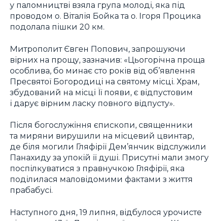
у паломництві взяла група молоді, яка під
проводом о. Віталія Бойка та о. Ігоря Процика
подолала пішки 20 км.
Митрополит Євген Попович, запрошуючи
вірних на прощу, зазначив: «Цьогорічна проща
особлива, бо минає сто років від об’явлення
Пресвятої Богородиці на святому місці. Храм,
збудований на місці Її появи, є відпустовим
і дарує вірним ласку повного відпусту».
Після богослужіння єпископи, священники
та миряни вирушили на місцевий цвинтар,
де біля могили Гляфірії Дем’янчик відслужили
Панахиду за упокій її душі. Присутні мали змогу
поспілкуватися з правнучкою Гляфірії, яка
поділилася маловідомими фактами з життя
прабабусі.
Наступного дня, 19 липня, відбулося урочисте