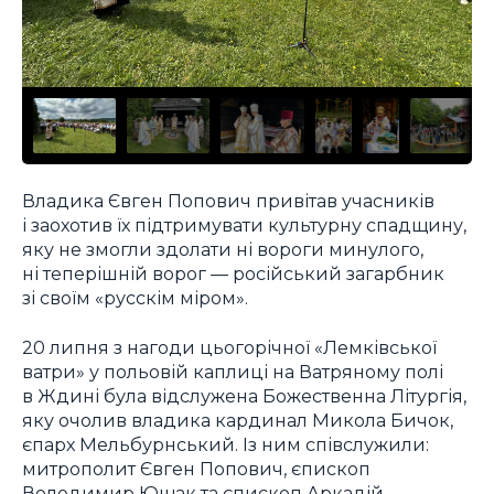
Владика Євген Попович привітав учасників
і заохотив їх підтримувати культурну спадщину,
яку не змогли здолати ні вороги минулого,
ні теперішній ворог — російський загарбник
зі своїм «русскім міром».
20 липня з нагоди цьогорічної «Лемківської
ватри» у польовій каплиці на Ватряному полі
в Ждині була відслужена Божественна Літургія,
яку очолив владика кардинал Микола Бичок,
єпарх Мельбурнський. Із ним співслужили:
митрополит Євген Попович, єпископ
Володимир Ющак та єпископ Аркадій