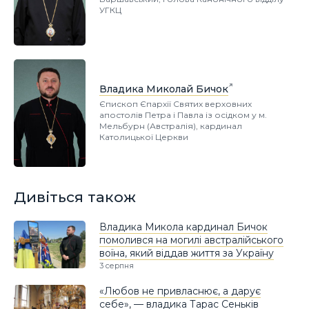
УГКЦ
Владика Миколай Бичок
Єпископ Єпархії Святих верховних
апостолів Петра і Павла із осідком у м.
Мельбурн (Австралія), кардинал
Католицької Церкви
Дивіться також
Владика Микола кардинал Бичок
помолився на могилі австралійського
воїна, який віддав життя за Україну
3 серпня
«Любов не привласнює, а дарує
себе», — владика Тарас Сеньків