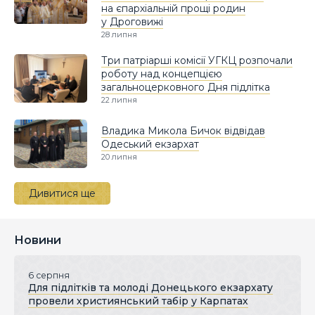
на єпархіальній прощі родин
у Дроговижі
28 липня
Три патріарші комісії УГКЦ розпочали
роботу над концепцією
загальноцерковного Дня підлітка
22 липня
Владика Микола Бичок відвідав
Одеський екзархат
20 липня
Дивитися ще
Новини
6 серпня
Для підлітків та молоді Донецького екзархату
провели християнський табір у Карпатах