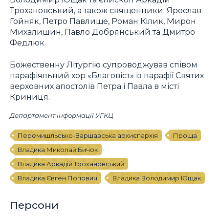
Трохановський, а також священники: Ярослав
Гойняк, Петро Павлище, Роман Кілик, Мирон
Михалишин, Павло Добрянський та Дмитро
Федлюк.
Божественну Літургію супроводжував співом
парафіяльний хор «Благовіст» із парафії Святих
верховних апостолів Петpа і Павла в місті
Криниця.
Департамент інформації УГКЦ
Перемишльсько-Варшавська архиєпархія
Проща
Владика Миколай Бичок
Владика Аркадій Трохановський
Владика Євген Попович
Владика Володимир Ющак
Персони