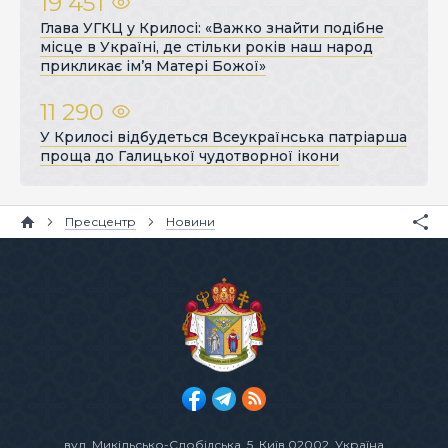
19 451
Глава УГКЦ у Крилосі: «Важко знайти подібне
місце в Україні, де стільки років наш народ
прикликає ім’я Матері Божої»
11 290
У Крилосі відбудеться Всеукраїнська патріарша
проща до Галицької чудотворної ікони
Пресцентр
Новини
вул. Микільсько-Слобідська, 5
, Київ 02002, Україна