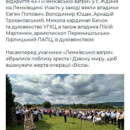
відкриття 43-ї «Лемківської ватри» у с. Ждиня
на Лемківщині. Участь у заході взяли владики
Євген Попович, Володимир Ющак, Аркадій
Трохановський, Микола кардинал Бичок
та духовенство УГКЦ, а також владика Піїсій
Мартинюк, архиєпископ Перемишльсько-
Горлицький ПАПЦ, із духовенством.
Насамперед учасники «Лемківської ватри»
зібралися поблизу хреста і Дзвону миру, щоб
вшанувати жертв операції «Вісла».