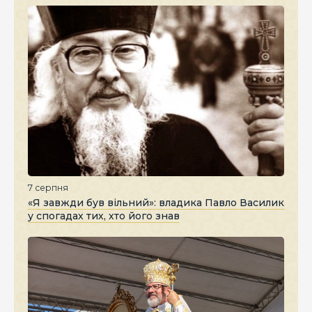
7 серпня
«Я завжди був вільний»: владика Павло Василик
у спогадах тих, хто його знав