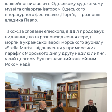
ювілейної виставки в Одеському художньому
музеї та співорганізатором Одеського
літературного фестивалю „Порт“», — розповів
владика Павло.
Також, за словами єпископа, відділ продовжує
видавництво та розповсюдження серед
моряків української версії морського журналу
«Stella Maris» і відзначення у приморських
парафіях Морського дня у другу неділю липня,
який цьогоріч був позначений ювілейним
Роком надії.