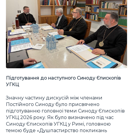
Підготування до наступного Синоду Єпископів
УГКЦ
Значну частину дискусій між членами
Постійного Синоду було присвячено
підготуванню головної теми Синоду Єпископів
УГКЦ 2026 року. Як було визначено під час
Синоду Єпископів УГКЦ у Римі, головною
темою буде «Душпастирство покликань