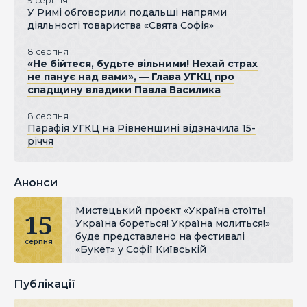
9 серпня
У Римі обговорили подальші напрями
діяльності товариства «Свята Софія»
8 серпня
«Не бійтеся, будьте вільними! Нехай страх
не панує над вами», — Глава УГКЦ про
спадщину владики Павла Василика
8 серпня
Парафія УГКЦ на Рівненщині відзначила 15-
річчя
Анонси
Мистецький проєкт «Україна стоїть!
15
Україна бореться! Україна молиться!»
буде представлено на фестивалі
серпня
«Букет» у Софії Київській
Публікації