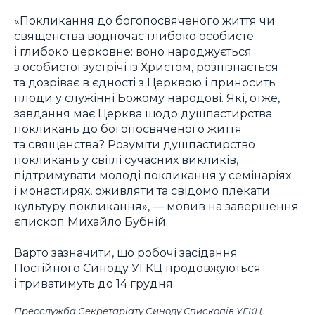
«Покликання до богопосвяченого життя чи
священства водночас глибоко особисте
і глибоко церковне: воно народжується
з особистої зустрічі із Христом, розпізнається
та дозріває в єдності з Церквою і приносить
плоди у служінні Божому народові. Які, отже,
завдання має Церква щодо душпастирства
покликань до богопосвяченого життя
та священства? Розуміти душпастирство
покликань у світлі сучасних викликів,
підтримувати молоді покликання у семінаріях
і монастирях, оживляти та свідомо плекати
культуру покликання», — мовив на завершення
єпископ Михайло Бубній.
Варто зазначити, що робочі засідання
Постійного Синоду УГКЦ продовжуються
і триватимуть до 14 грудня.
Пресслужба Секретаріату Синоду Єпископів УГКЦ