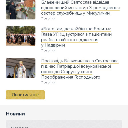
Блаженніший Святослав відвідав
відновлений монастир Згромадження
сестер служебниць у Микуличині
7 серпня
«Бог є там, де найбільше болить»:
Глава УГКЦ зустрівся з пацієнтами
реабілітаційного відділення
у Надвірній
7 серпня
Проповідь Блаженнішого Святослава
під час Патріаршої всеукраїнської
прощі до Старуні у свято
Преображення Господнього
7 серпня
Дивитися ще
Новини