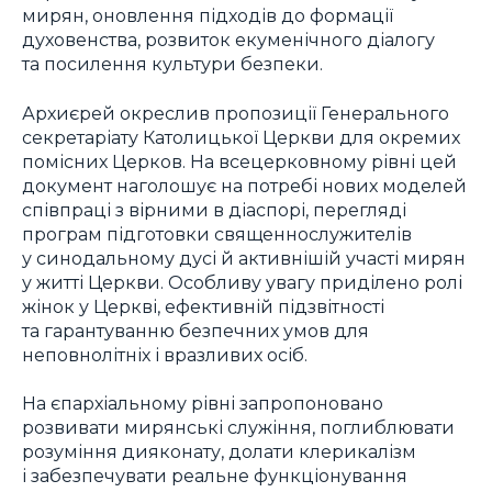
мирян, оновлення підходів до формації
духовенства, розвиток екуменічного діалогу
та посилення культури безпеки.
Архиєрей окреслив пропозиції Генерального
секретаріату Католицької Церкви для окремих
помісних Церков. На всецерковному рівні цей
документ наголошує на потребі нових моделей
співпраці з вірними в діаспорі, перегляді
програм підготовки священнослужителів
у синодальному дусі й активнішій участі мирян
у житті Церкви. Особливу увагу приділено ролі
жінок у Церкві, ефективній підзвітності
та гарантуванню безпечних умов для
неповнолітніх і вразливих осіб.
На єпархіальному рівні запропоновано
розвивати мирянські служіння, поглиблювати
розуміння дияконату, долати клерикалізм
і забезпечувати реальне функціонування