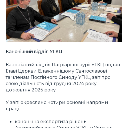
Канонічний відділ УГКЦ
Канонічний відділ Патріаршої курії УГКЦ подав
Главі Церкви Блаженнішому Святославові
та членам Постійного Синоду УГКЦ звіт про
свою діяльність від грудня 2024 року
до жовтня 2025 року.
У звіті окреслено чотири основні напрями
праці:
канонічна експертиза рішень
Архиєрейського Синоду УГКЦ в Україні;