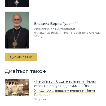
Владика Борис Ґудзяк
Архиєпископ і митрополит
Філадельфійський, Член Постійного Синоду
УГКЦ
Дивитися ще
Дивіться також
«Не бійтеся, будьте вільними! Нехай
страх не панує над вами», — Глава
УГКЦ про спадщину владики Павла
Василика
8 серпня