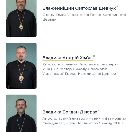
Блаженніший Святослав Шевчук
Отець і Глава Української Греко-Католицької
Церкви
Владика Андрій Хім’як
Єпископ-помічник Київської архиєпархії
УГКЦ, Секретар Синоду Єпископів
Української Греко-Католицької Церкви
Владика Богдан Дзюрах
Апостольський екзарх у Німеччині та країнах
Скандинавії, Член Постійного Синоду УГКЦ