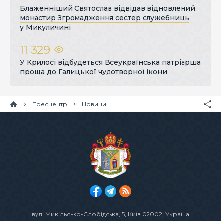
Блаженніший Святослав відвідав відновлений
монастир Згромадження сестер служебниць
у Микуличині
11 329
У Крилосі відбудеться Всеукраїнська патріарша
проща до Галицької чудотворної ікони
Пресцентр
Новини
вул. Микільсько-Слобідська, 5
, Київ 02002, Україна