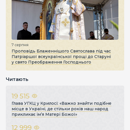
7 серпня
Проповідь Блаженнішого Святослава під час
Патріаршої всеукраїнської прощі до Старуні
у свято Преображення Господнього
Читають
19 515
Глава УГКЦ у Крилосі: «Важко знайти подібне
місце в Україні, де стільки років наш народ
прикликає ім’я Матері Божої»
12 999