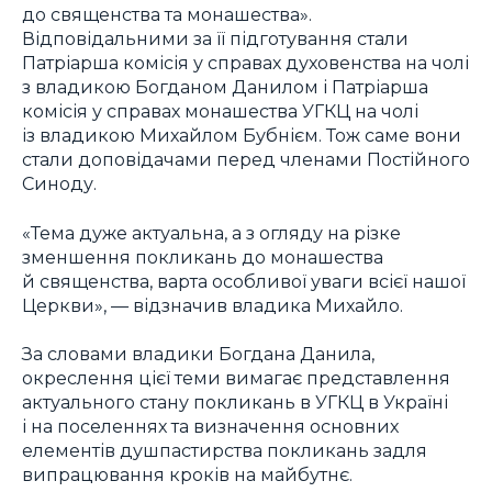
до священства та монашества».
Відповідальними за її підготування стали
Патріарша комісія у справах духовенства на чолі
з владикою Богданом Данилом і Патріарша
комісія у справах монашества УГКЦ на чолі
із владикою Михайлом Бубнієм. Тож саме вони
стали доповідачами перед членами Постійного
Синоду.
«Тема дуже актуальна, а з огляду на різке
зменшення покликань до монашества
й священства, варта особливої уваги всієї нашої
Церкви», — відзначив владика Михайло.
За словами владики Богдана Данила,
окреслення цієї теми вимагає представлення
актуального стану покликань в УГКЦ в Україні
і на поселеннях та визначення основних
елементів душпастирства покликань задля
випрацювання кроків на майбутнє.