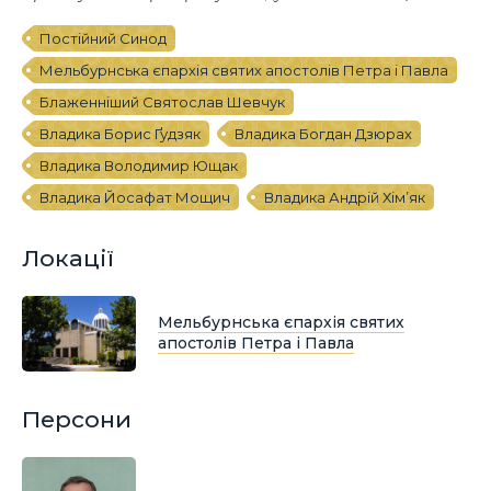
Постійний Синод
Мельбурнська єпархія святих апостолів Петра і Павла
Блаженніший Святослав Шевчук
Владика Борис Ґудзяк
Владика Богдан Дзюрах
Владика Володимир Ющак
Владика Йосафат Мощич
Владика Андрій Хім’як
Локації
Мельбурнська єпархія святих
апостолів Петра і Павла
Персони