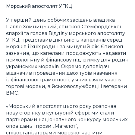
Морський апостолят УГКЦ
У перший день робочих засідань владика
Павло Хомницький, єпископ Стемфордської
єпархії та голова Відділу морського апостоляту
УГКЦ, представив діяльність капеланів серед
моряків і їхніх родин за минулий рік. Єпископ
зазначив, що капелани продовжують надавати
психологічну й фінансову підтримку для родин
українських моряків. Окремо доповідач
відзначив проведення двох турів навчання
із фінансової грамотності, у яких взяли участь
торгові моряки, військовослужбовці і ветерани
ВМС.
«Морський апостолят цього року розпочав
нову сторінку в культурній сфері: ми стали
партнерами національного конкурсу морських
оповідань і прози „Мателот“,
співорганізаторами морської частини