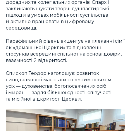
дорадчих та колегіальних органів. Єпархії
закликають шукати творчі душпастирські
підходи в умовах мобільності суспільства
й активно працювати в цифровому
середовищі.
Парафіяльний рівень акцентує на плеканні сім’ї
як «домашньої Церкви» та відновленні
стосунків всередині спільнот на основі довіри,
взаємності й відкритості.
Єпископ Теодор наголошує: розвиток
синодальності має стати спільним шляхом
усіх — духовенства, богопосвячених осіб
і мирян — задля більшої єдності, співучасті
та місійної відкритості Церкви.