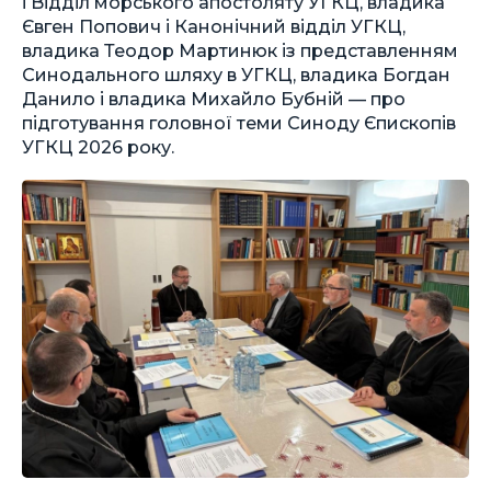
і Відділ морського апостоляту УГКЦ, владика
Євген Попович і Канонічний відділ УГКЦ,
владика Теодор Мартинюк із представленням
Синодального шляху в УГКЦ, владика Богдан
Данило і владика Михайло Бубній — про
підготування головної теми Синоду Єпископів
УГКЦ 2026 року.