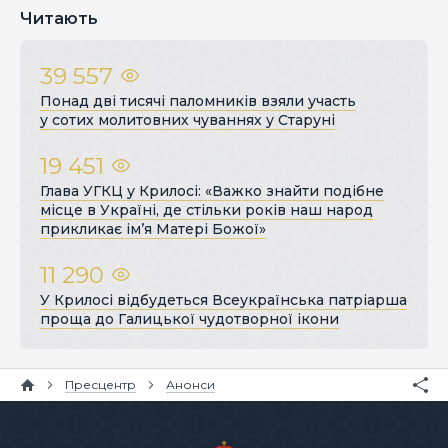
Читають
39 557
Понад дві тисячі паломників взяли участь
у сотих молитовних чуваннях у Старуні
19 451
Глава УГКЦ у Крилосі: «Важко знайти подібне
місце в Україні, де стільки років наш народ
прикликає ім’я Матері Божої»
11 290
У Крилосі відбудеться Всеукраїнська патріарша
проща до Галицької чудотворної ікони
Пресцентр
Анонси