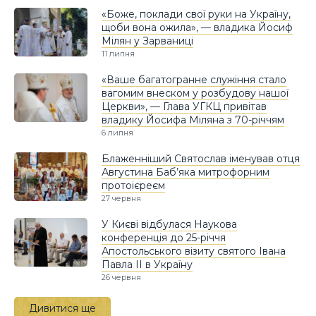
«Боже, поклади свої руки на Україну,
щоби вона ожила», — владика Йосиф
Мілян у Зарваниці
11 липня
«Ваше багатогранне служіння стало
вагомим внеском у розбудову нашої
Церкви», — Глава УГКЦ привітав
владику Йосифа Міляна з 70-річчям
6 липня
Блаженніший Святослав іменував отця
Августина Баб’яка митрофорним
протоієреєм
27 червня
У Києві відбулася Наукова
конференція до 25-річчя
Апостольського візиту святого Івана
Павла ІІ в Україну
26 червня
Дивитися ще