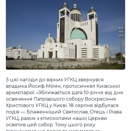
З цієї нагоди до вірних УГКЦ звернувся
владика Йосиф Мілян, протосинкел Київської
архиєпархії: «Зближається дата 10-річчя від дня
освячення Патріаршого собору Воскресіння
Христового УГКЦ у Києві. 18 серпня відбулася
подія — Блаженніший Святослав, Отець і Глава
УГКЦ, разом з єпископами нашої Церкви
освятив цей собор. Тому цього року
відзначаємо цю подію та молимося за