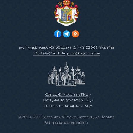
вул. Микільсько-Слобідська, 5
, Київ 02002, Україна
+380 (44) 541-11-14
,
press@ugcc.org.ua
Синод Єпископів УГКЦ
Офіційні документи УГКЦ
Інтерактивна карта УГКЦ
© 2004–2026 Українська Греко-Католицька Церква.
Всі права застережено.