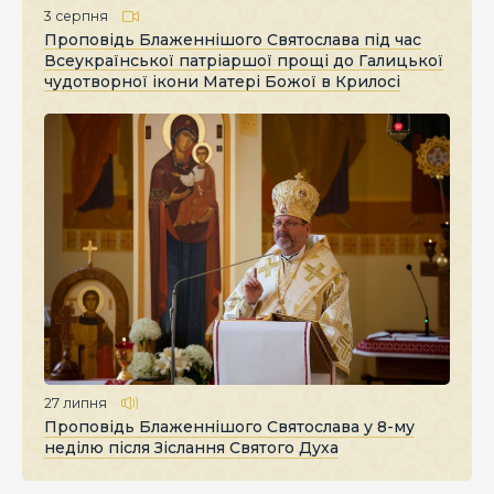
3 серпня
Проповідь Блаженнішого Святослава під час
Всеукраїнської патріаршої прощі до Галицької
чудотворної ікони Матері Божої в Крилосі
27 липня
Проповідь Блаженнішого Святослава у 8-му
неділю після Зіслання Святого Духа