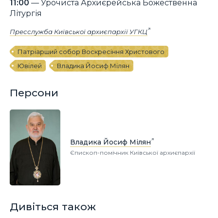
11:00
— Урочиста Архиєрейська Божественна
Літургія
Пресслужба Київської архиєпархії УГКЦ
Патріарший собор Воскресіння Христового
Ювілей
Владика Йосиф Мілян
Персони
Владика Йосиф Мілян
Єпископ-помічник Київської архиєпархії
Дивіться також