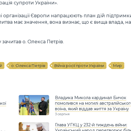
рація супроти України».
ні організації Європи напрацюють план дій підтримк
литва має значення, вона визнає, що є вища влада, н
зачитав о. Олекса Петрів.
ій
о. Олекса Петрів
Війна росії проти України
Мир
Владика Микола кардинал Бичок
кої
помолився на могилі австралійськог
воїна, який віддав життя за Україну
3 серпня
Глава УГКЦ у 232-й тиждень війни:
Український народ перетворює біл