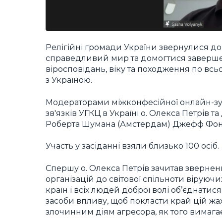
Релігійні громади України звернулися до
справедливий мир та домогтися завершенн
віросповідань, віку та походження по всь
з Україною.
Модераторами міжконфесійної онлайн-зус
зв'язків УГКЦ в Україні о. Олекса Петрів
Роберта Шумана (Амстердам) Джефф Фон
Участь у засіданні взяли близько 100 осіб.
Спершу о. Олекса Петрів зачитав звернен
організацій до світової спільноти віруюч
країн і всіх людей доброї волі об’єднатися
засоби впливу, щоб покласти край цій жа
злочинним діям агресора, як того вимага