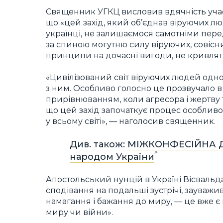
Священник УГКЦ висловив вдячність учас
що «цей захід, який об’єднав віруючих лю
українці, не залишаємося самотніми пере
за спиною могутню силу віруючих, совісни
принципи на дочасні вигоди, не кривлять
«Цивілізований світ віруючих людей одно
з ним. Особливо голосно це прозвучало 
прирівнюванням, коли агресора і жертву 
що цей захід започаткує процес особливо
у всьому світі», — наголосив священник.
Див. також:
МІЖКОНФЕСІЙНА ДЕК
народом України
Апостольський нунцій в Україні Вісвальд
сподівання на подальші зустрічі, зауважи
намагання і бажання до миру, — це вже є
миру чи війни».