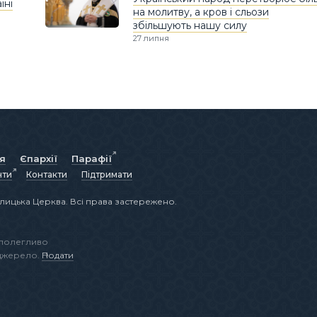
їні
на молитву, а кров і сльози
збільшують нашу силу
27 липня
ія
Єпархії
Парафії
нти
Контакти
Підтримати
лицька Церква. Всі права застережено.
аполегливо
 джерело.
Подати