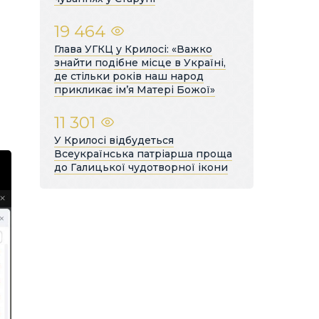
19 464
Глава УГКЦ у Крилосі: «Важко
знайти подібне місце в Україні,
де стільки років наш народ
прикликає ім’я Матері Божої»
11 301
У Крилосі відбудеться
Всеукраїнська патріарша проща
до Галицької чудотворної ікони