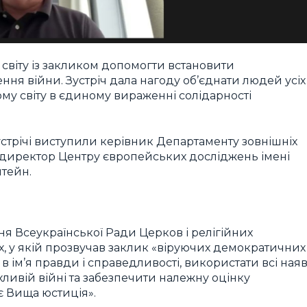
 світу із закликом допомогти встановити
я війни. Зустріч дала нагоду об’єднати людей усіх
ому світу в єдиному вираженні солідарності
трічі виступили керівник Департаменту зовнішніх
 та директор Центру європейських досліджень імені
тейн.
ня Всеукраїнської Ради Церков і релігійних
их, у якій прозвучав заклик «віруючих демократичних
 в ім’я правди і справедливості, використати всі наяв
хливій війні та забезпечити належну оцінку
є Вища юстиція».