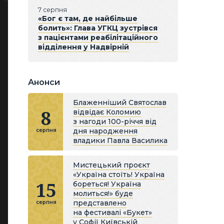
7 серпня
«Бог є там, де найбільше
болить»: Глава УГКЦ зустрівся
з пацієнтами реабілітаційного
відділення у Надвірній
Анонси
Блаженніший Святослав
8
відвідає Коломию
з нагоди 100-річчя від
дня народження
серпня
владики Павла Василика
Мистецький проєкт
«Україна стоїть! Україна
15
бореться! Україна
молиться!» буде
представлено
серпня
на фестивалі «Букет»
у Софії Київській