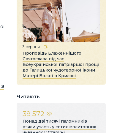
ої
3 серпня
Проповідь Блаженнішого
Святослава під час
Всеукраїнської патріаршої прощі
до Галицької чудотворної ікони
Матері Божої в Крилосі
 з
Читають
39 572
Понад дві тисячі паломників
взяли участь у сотих молитовних
чуваннях у Старуні