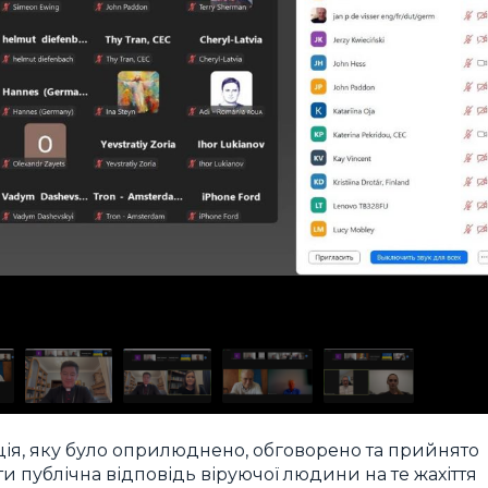
ція, яку було оприлюднено, обговорено та прийнято
ути публічна відповідь віруючої людини на те жахіття