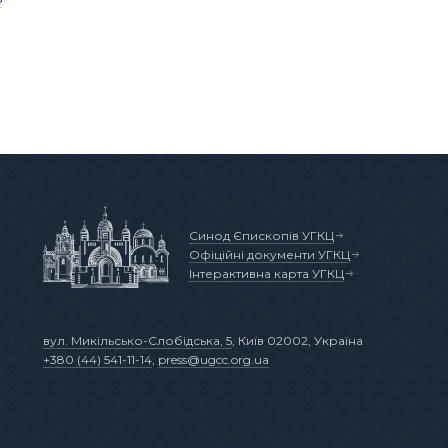
Синод Єпископів УГКЦ
Офіційні документи УГКЦ
Інтерактивна карта УГКЦ
вул. Микільсько-Слобідська, 5
, Київ 02002, Україна
+380 (44) 541-11-14
,
press@ugcc.org.ua