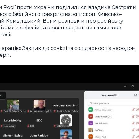
 Росії проти України поділилися владика Євстратій
кого біблійного товариства, єпископ Київсько-
алій Кривицький. Вони розповіли про російську
ізних конфесій та віросповідань на тимчасово
осії.
рацію: Заклик до совісті та солідарності з народом
ери.