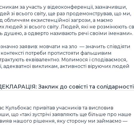
никам за участь у відеоконференції, зазначивши,
дей зі всього світу, ще раз продемонстрував, що ми,
д обличчям екзистенційної загрози, а маємо
х людей зі всього світу. Людей, які не розмінюють св
 душею, а одверто називають речі своїми іменами».
значно заявив: мовчати на зло — значить співдіяти
в контексті потреби протистояти фальшивим
трактують еквівалентно. Молимося і сподіваємося,
ї, адекватної викликам, активності віруючих людей
ЛАРАЦІЯ: Заклик до совісті та солідарності
ас Кульбокас привітав учасників та висловив
вши, що «такі зустрічі заявляють ще більше про наше
 вияв нашого рішення, яку сторону ми займаємо —