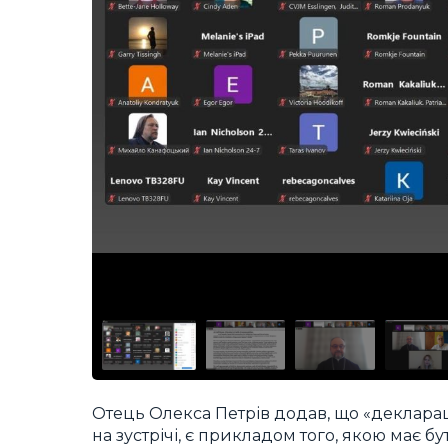
Отець Олекса Петрів додав, що «деклара
на зустрічі, є прикладом того, якою має б