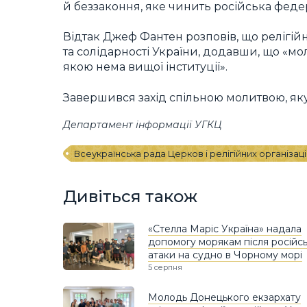
й беззаконня, яке чинить російська феде
Відтак Джеф Фантен розповів, що релігій
та солідарності України, додавши, що «мо
якою нема вищої інституції».
Завершився захід спільною молитвою, яку 
Департамент інформації УГКЦ
Всеукраїнська рада Церков і релігійних організац
Дивіться також
«Стелла Маріс Україна» надала
допомогу морякам після російсь
атаки на судно в Чорному морі
5 серпня
Молодь Донецького екзархату