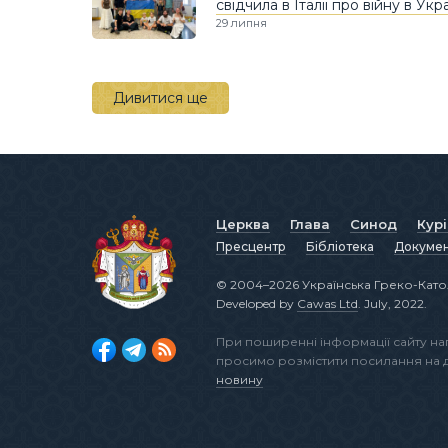
свідчила в Італії про війну в Укра
29 липня
Дивитися ще
Церква
Глава
Синод
Кур
Пресцентр
Бібліотека
Докуме
© 2004–2026 Українська Греко-Като
Developed by
Cawas Ltd
. July, 2022.
При поширенні інформації сайту н
просимо розмістити посилання на
новину