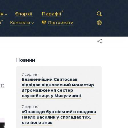
ія
Єпархії
Парафії
и
Контакти
Підтримати
астирська рада
нод
нсово-господарська діяльність
Загальна інформація
ди
ки та комунікації
Глава УГКЦ
ністративні питання
Синоди Єпископів
підрозділи
Трибунал
Патріарша курія
Новини
Єпархії та екзархати
7 серпня
Блаженніший Святослав
відвідав відновлений монастир
212
Згромадження сестер
служебниць у Микуличині
7 серпня
«Я завжди був вільний»: владика
Павло Василик у спогадах тих,
хто його знав