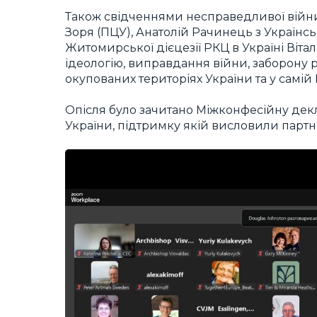
Також свідченнями несправедливої війни
Зоря (ПЦУ), Анатолій Рачинець з Українсь
Житомирської дієцезії РКЦ в Україні Віт
ідеологію, виправдання війни, заборону р
окупованих територіях України та у самій Р
Опісля було зачитано Міжконфесійну декла
України, підтримку якій висловили партн