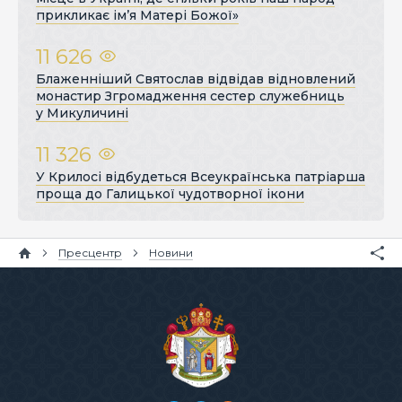
прикликає ім’я Матері Божої»
11 626
Блаженніший Святослав відвідав відновлений
монастир Згромадження сестер служебниць
у Микуличині
11 326
У Крилосі відбудеться Всеукраїнська патріарша
проща до Галицької чудотворної ікони
Пресцентр
Новини