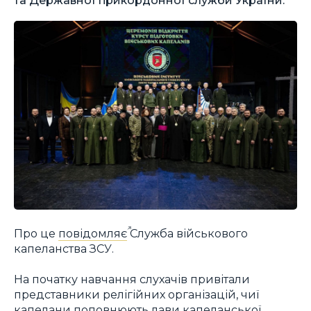
Про це
повідомляє
Служба військового
капеланства ЗСУ.
На початку навчання слухачів привітали
представники релігійних організацій, чиї
капелани поповнюють лави капеланської