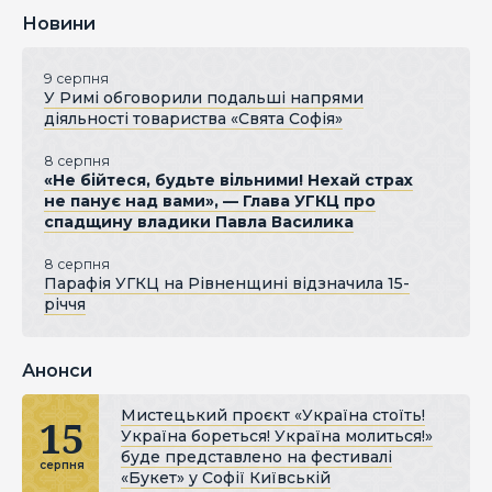
Новини
9 серпня
У Римі обговорили подальші напрями
діяльності товариства «Свята Софія»
8 серпня
«Не бійтеся, будьте вільними! Нехай страх
не панує над вами», — Глава УГКЦ про
спадщину владики Павла Василика
8 серпня
Парафія УГКЦ на Рівненщині відзначила 15-
річчя
Анонси
Мистецький проєкт «Україна стоїть!
15
Україна бореться! Україна молиться!»
буде представлено на фестивалі
серпня
«Букет» у Софії Київській