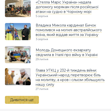
«Стелла Маріс Україна» надала
допомогу морякам після російської
атаки на судно в Чорному морі
5 серпня
Владика Микола кардинал Бичок
помолився на могилі австралійського
воїна, який віддав життя за Україну
3 серпня
Молодь Донецького екзархату
свідчила в Італії про війну в Україні
29 липня
Глава УГКЦ у 232-й тиждень війни:
Український народ перетворює біль
на молитву, а кров і сльози збільшують
нашу силу
27 липня
Дивитися ще