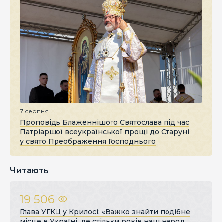
7 серпня
Проповідь Блаженнішого Святослава під час
Патріаршої всеукраїнської прощі до Старуні
у свято Преображення Господнього
Читають
19 506
Глава УГКЦ у Крилосі: «Важко знайти подібне
місце в Україні, де стільки років наш народ