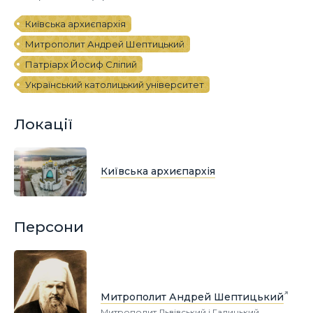
Київська архиєпархія
Митрополит Андрей Шептицький
Патріарх Йосиф Сліпий
Український католицький університет
Локації
Київська архиєпархія
Персони
Митрополит Андрей Шептицький
Митрополит Львівський і Галицький