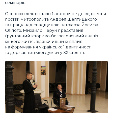
семінарії.
Основою лекції стало багаторічне дослідження
постаті митрополита Андрея Шептицького
та праця над спадщиною патріарха Йосифа
Сліпого. Михайло Перун представив
ґрунтовний історико-богословський аналіз
їхнього життя, відзначивши їх вплив
на формування української ідентичності
та державницької думки у ХХ столітті.