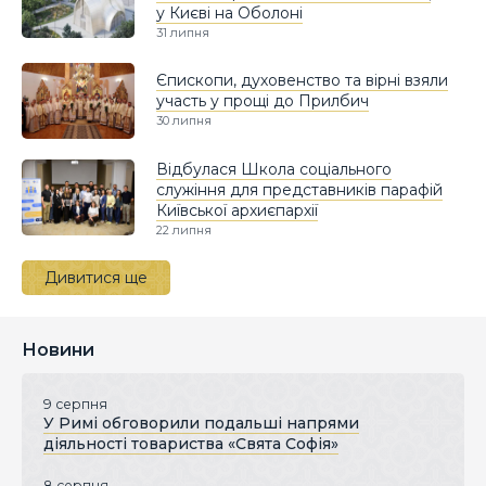
у Києві на Оболоні
31 липня
Єпископи, духовенство та вірні взяли
участь у прощі до Прилбич
30 липня
Відбулася Школа соціального
служіння для представників парафій
Київської архиєпархії
22 липня
Дивитися ще
Новини
9 серпня
У Римі обговорили подальші напрями
діяльності товариства «Свята Софія»
8 серпня