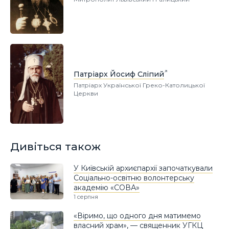
Патріарх Йосиф Сліпий
Патріарх Української Греко-Католицької
Церкви
Дивіться також
У Київській архиєпархії започаткували
Соціально-освітню волонтерську
академію «СОВА»
1 серпня
«Віримо, що одного дня матимемо
власний храм», — священник УГКЦ