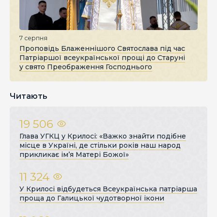
7 серпня
Проповідь Блаженнішого Святослава під час
Патріаршої всеукраїнської прощі до Старуні
у свято Преображення Господнього
Читають
19 506
Глава УГКЦ у Крилосі: «Важко знайти подібне
місце в Україні, де стільки років наш народ
прикликає ім’я Матері Божої»
11 324
У Крилосі відбудеться Всеукраїнська патріарша
проща до Галицької чудотворної ікони