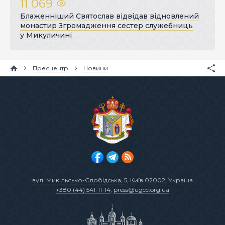
11 069
Блаженніший Святослав відвідав відновлений
монастир Згромадження сестер служебниць
у Микуличині
Пресцентр
Новини
вул. Микільсько-Слобідська, 5
, Київ 02002, Україна
+380 (44) 541-11-14
,
press@ugcc.org.ua