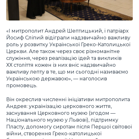
«І митрополит Андрей Шептицький, і патріарх
Йосиф Сліпий відіграли надзвичайно важливу
роль у розвитку Української Греко-Католицької
Церкви. Але також через своє різноманітне
служіння, через реалізацію ідей та викликів
ХХ століття кожен із них вніс надзвичайно
важливу лепту в те, що ми сьогодні називаємо
Українською державою», — наголосив
промовець.
Він окреслив численні ініціативи митрополита
Андрея: українізацію церковного життя,
заснування Церковного музею (згодом —
Національного музею у Львові), підтримку
Пласту, допомогу сиротам після Першої світової
війни, створення Греко-католицької