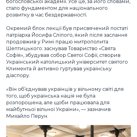
богословської академії. Усе це, за його словами,
стало фундаментом для національного
розвитку в час бездержавності.
Окремий блок лекції був присвячений постаті
патріарха Йосифа Сліпого, який після заслання
продовжив у Римі працю митрополита
Шептицького: заснував Товариство «Свята
Софія», збудував собор Святої Софії, створив
Український католицький університет святого
Климента й активно гуртував українську
діаспору.
«Він об’єднував українців у вільному світі для
того, щоб українська нація не була
розпорошена, але щоби працювала для
майбутньої вільної України», — зазначив
Михайло Перун.