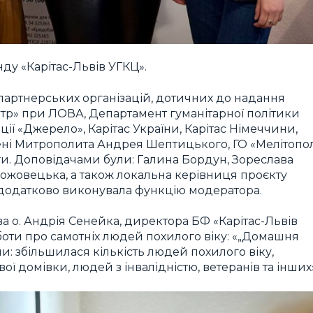
ду «Карітас-Львів УГКЦ».
 партнерських організацій, дотичних до надання
тр» при ЛОВА, Департамент гуманітарної політики
ції «Джерело», Карітас України, Карітас Німеччини,
мені Митрополита Андрея Шептицького, ГО «Мелітопо
и. Доповідачами були: Галина Бордун, Зореслава
 Рожовецька, а також локальна керівниця проєкту
 додатково виконувала функцію модератора.
ова о. Андрія Сенейка, директора БФ «Карітас-Львів
боти про самотніх людей похилого віку: «„Домашня
ни: збільшилася кількість людей похилого віку,
ої домівки, людей з інвалідністю, ветеранів та інших