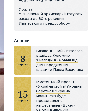
відділення у Надвірній
7 серпня
У Львівській архиєпархії готують
заходи до 80-х роковин
Львівського псевдособору
Анонси
Блаженніший Святослав
8
відвідає Коломию
з нагоди 100-річчя від
дня народження
серпня
владики Павла Василика
Мистецький проєкт
«Україна стоїть! Україна
15
бореться! Україна
молиться!» буде
представлено
серпня
на фестивалі «Букет»
у Софії Київській