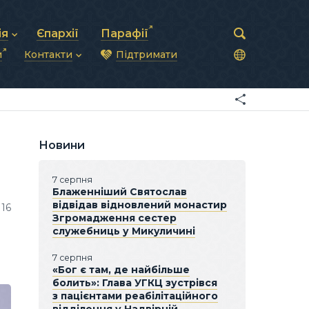
ія
Єпархії
Парафії
и
Контакти
Підтримати
астирська рада
нод
нсово-господарська діяльність
Загальна інформація
ди
ки та комунікації
Глава УГКЦ
ністративні питання
Синоди Єпископів
підрозділи
Трибунал
Патріарша курія
Новини
Єпархії та екзархати
7 серпня
Блаженніший Святослав
відвідав відновлений монастир
116
Згромадження сестер
служебниць у Микуличині
7 серпня
«Бог є там, де найбільше
болить»: Глава УГКЦ зустрівся
з пацієнтами реабілітаційного