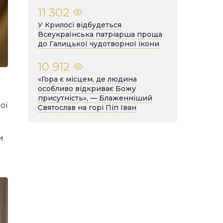
11 302
У Крилосі відбудеться
Всеукраїнська патріарша проща
до Галицької чудотворної ікони
10 912
«Гора є місцем, де людина
особливо відкриває Божу
присутність», — Блаженніший
ої
Святослав на горі Піп Іван
и