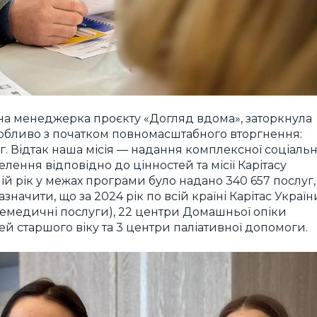
ьна менеджерка проєкту «Догляд вдома», заторкнула
собливо з початком повномасштабного вторгнення:
. Відтак наша місія — надання комплексної соціальн
лення відповідно до цінностей та місії Карітасу
ній рік у межах програми було надано 340 657 послуг,
значити, що за 2024 рік по всій країні Карітас Україн
лемедичні послуги), 22 центри Домашньої опіки
дей старшого віку та 3 центри паліативної допомоги.