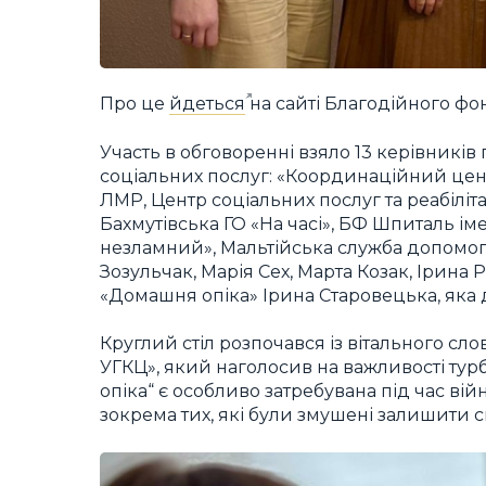
Про це
йдеться
на сайті Благодійного фон
Участь в обговоренні взяло 13 керівників
соціальних послуг: «Координаційний цен
ЛМР, Центр соціальних послуг та реабіліта
Бахмутівська ГО «На часі», БФ Шпиталь і
незламний», Мальтійська служба допомог
Зозульчак, Марія Сех, Марта Козак, Ірина
«Домашня опіка» Ірина Старовецька, яка
Круглий стіл розпочався із вітального сл
УГКЦ», який наголосив на важливості тур
опіка“ є особливо затребувана під час вій
зокрема тих, які були змушені залишити св