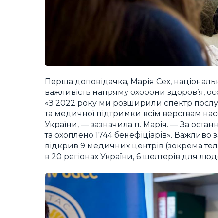
Перша доповідачка, Марія Сех, націонал
важливість напряму охорони здоров’я, о
«З 2022 року ми розширили спектр послуг
та медичної підтримки всім верствам насе
України, — зазначила п. Марія. — За остан
та охоплено 1744 бенефіціарів». Важливо за
відкрив 9 медичних центрів (зокрема те
в 20 регіонах України, 6 шелтерів для лю