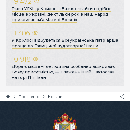
19 472
Глава УГКЦ у Крилосі: «Важко знайти подібне
місце в Україні, де стільки років наш народ
прикликає ім’я Матері Божої»
11 306
У Крилосі відбудеться Всеукраїнська патріарша
проща до Галицької чудотворної ікони
10 918
«Гора є місцем, де людина особливо відкриває
Божу присутність», — Блаженніший Святослав
на горі Піп Іван
Пресцентр
Новини