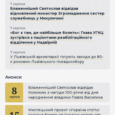
7 серпня
Блаженніший Святослав відвідав
відновлений монастир Згромадження сестер
служебниць у Микуличині
7 серпня
«Бог є там, де найбільше болить»: Глава УГКЦ
зустрівся з пацієнтами реабілітаційного
відділення у Надвірній
7 серпня
У Львівській архиєпархії готують заходи до 80-
х роковин Львівського псевдособору
Анонси
8
Блаженніший Святослав відвідає
Коломию з нагоди 100-річчя від дня
народження владики Павла Василика
серпня
Мистецький проєкт «Україна стоїть!
Україна бореться! Україна молиться!»