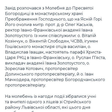
Захід розпочався з Молебня до Пресвятої
Богородиці в монастирському храмі
Преображення Господнього, що на Ясній Горі.
Його очолив митр. прот. д-р Олег Каськів,
ректор Івано-Франківської академії Івана
Золотоустого. Із ним співслужили: о. Віталій
Козінчук, о. Вікентій Слободян, ЧСВВ, ігумен
Гошівського монастиря отців василіан, о.
Владислав Іващак, настоятель парафії Христа-
Царя РКЦ в Івано-Франківську, о. Руслан П’яста,
викладач академії Івана Золотоустого, о.
Зореслав Котович, протопресвітер
Долинського протопресвітеріату, й о. Іван
Мачкодера, протопресвітер Богородчанського
протопресвітеріату.
На молебень із нагоди події зібралися учні
та вчителі одного з ліцеїв зі Стрийського
району Львівської області, які цього дня