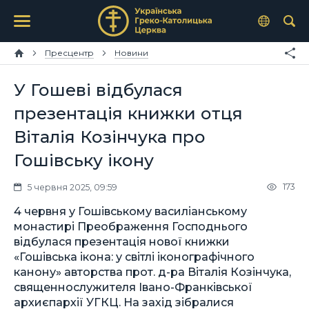
Пресцентр
Новини
У Гошеві відбулася
презентація книжки отця
Віталія Козінчука про
Гошівську ікону
173
5 червня 2025, 09:59
4 червня у Гошівському василіанському
монастирі Преображення Господнього
відбулася презентація нової книжки
«Гошівська ікона: у світлі іконографічного
канону» авторства прот. д-ра Віталія Козінчука,
священнослужителя Івано-Франківської
архиєпархії УГКЦ. На захід зібралися