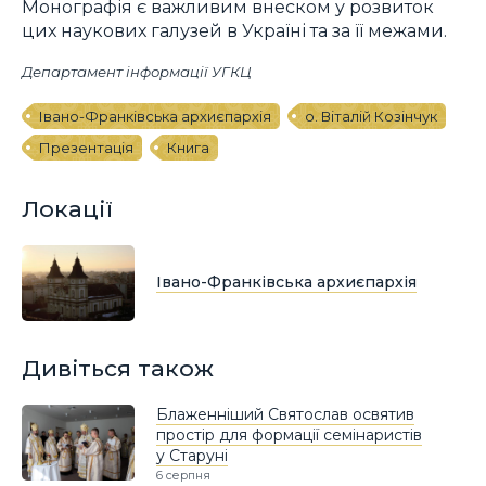
Монографія є важливим внеском у розвиток
цих наукових галузей в Україні та за її межами.
Департамент інформації УГКЦ
Івано-Франківська архиєпархія
о. Віталій Козінчук
Презентація
Книга
Локації
Івано-Франківська архиєпархія
Дивіться також
Блаженніший Святослав освятив
простір для формації семінаристів
у Старуні
6 серпня