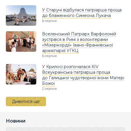
У Старуні відбулася патріарша проща
до блаженного Симеона Лукача
6 серпня
Вселенський Патріарх Варфоломій
зустрівся в Римі з волонтерами
«Мізерікордії» Івано-Франківської
архиєпархії УГКЦ
6 серпня
У Крилосі розпочалася XIV
Всеукраїнська патріарша проща
до Галицької чудотворної ікони Матері
Божої
2 серпня
Дивитися ще
Новини