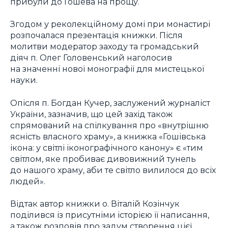
прибули до Гошева на прощу.
Згодом у реколекційному домі при монастирі
розпочалася презентація книжки. Після
молитви модератор заходу та громадський
діяч п. Олег Головенський наголосив
на значенні нової монографії для мистецької
науки.
Опісля п. Богдан Кучер, заслужений журналіст
України, зазначив, що цей захід також
спрямований на спілкування про «внутрішню
ясність власного храму», а книжка «Гошівська
ікона: у світлі іконографічного канону» є «тим
світлом, яке пробиває дивовижний тунель
до нашого храму, аби те світло вилилося до всіх
людей».
Відтак автор книжки о. Віталій Козінчук
поділився із присутніми історією її написання,
а також розповів про задум створення цієї