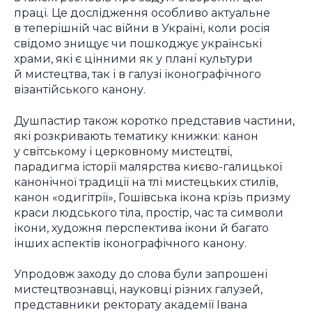
праці. Це дослідження особливо актуальне
в теперішній час війни в Україні, коли росія
свідомо знищує чи пошкоджує українські
храми, які є цінними як у плані культури
й мистецтва, так і в галузі іконографічного
візантійського канону.
Душпастир також коротко представив частини,
які розкривають тематику книжки: канон
у світському і церковному мистецтві,
парадигма історії малярства києво-галицької
канонічної традиції на тлі мистецьких стилів,
канон «одигітрії», Гошівська ікона крізь призму
краси людського тіла, простір, час та символи
ікони, художня перспектива ікони й багато
інших аспектів іконографічного канону.
Упродовж заходу до слова були запрошені
мистецтвознавці, науковці різних галузей,
представники ректорату академії Івана