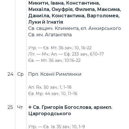
Микити, Івана, Константина,
Михаїла, Онуфрія, Филипа, Максима,
Даниїла, Константина, Вартоломея,
Луки й Ігнатія
Св. свщмч. Климента, єп. Анкирського
Св. мч. Агатангела
Утр. —
Єв. Мт. 36 зач.; 10, 16–22
Літ. — Мч.:
Ап. — Еф. 233 зач., 6:10–17
Єв. — Мт. 36 зач.; 10:16–22
24
Ср
Прп. Ксенії Римлянки
Ап. Як. 50 зач.; 1, 1–18
Єв. Мр. 44 зач.; 10, 11–16
25
Чт
Св. Григорія Богослова, архиєп.
Царгородського
Утр. —
Єв. Ів. 35 зач.; 10, 1–9