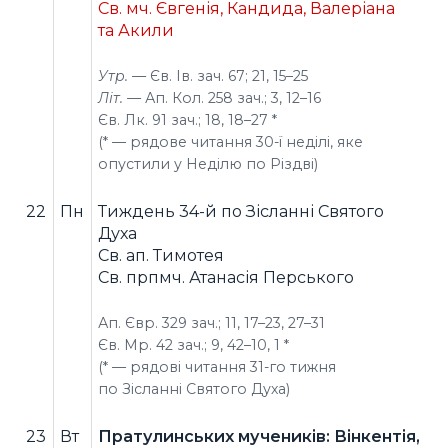
Св. мч. Євгенія, Кандида, Валеріана
та Акили
Утр. —
Єв. Ів. зач. 67; 21, 15–25
Літ. —
Ап. Кол. 258 зач.; 3, 12–16
Єв. Лк. 91 зач.; 18, 18–27 *
(* — рядове читання 30-ї неділі, яке
опустили у Неділю по Різдві)
22
Пн
Тиждень 34-й по Зісланні Святого
Духа
Св. ап. Тимотея
Св. прпмч. Атанасія Перського
Ап. Євр. 329 зач.; 11, 17–23, 27–31
Єв. Мр. 42 зач.; 9, 42–10, 1 *
(* — рядові читання 31-го тижня
по Зісланні Святого Духа)
23
Вт
Пратулинських мучеників: Вінкентія,