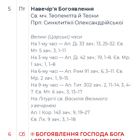
5
Пт
Навечір’я Богоявлення
Св. мч. Теопемпта й Теони
Прп. Синклитікії Олександрійської
Великі (Царські) часи
На 1-му часі — Ап. Ді. 33 зач.; 13, 25–32. Єв.
Мт. 5 зач.; 3, 1–11
На 3-му часі — Ап. Ді. 42 зач.; 19, 1–8. Єв. Мр.
1 зач.; 1, 1–8
На 6-му часі — Ап. Рим 91 зач.; 6, 3–11. Єв.
Мр. 2 зач.; 1, 9–15
На 9-му часі — Ап. Тит. 302 зач.; 2, 11–14; 3, 4–
7. Єв. Мт. 6 зач.; 3, 13–17
На Літургії св. Василія Великого
з вечірнею
Ап. І Кор. 143 зач.; 9, 19–27
Єв. Лк. 9 зач.; 3, 1–18
6
Сб
БОГОЯВЛЕННЯ ГОСПОДА БОГА