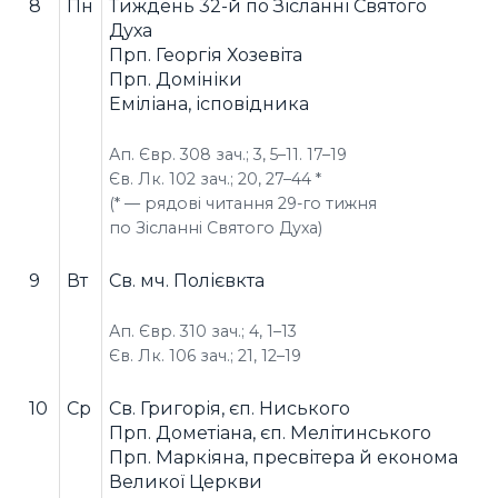
8
Пн
Тиждень 32-й по Зісланні Святого
Духа
Прп. Георгія Хозевіта
Прп. Домініки
Еміліана, ісповідника
Ап. Євр. 308 зач.; 3, 5–11. 17–19
Єв. Лк. 102 зач.; 20, 27–44 *
(* — рядові читання 29-го тижня
по Зісланні Святого Духа)
9
Вт
Св. мч. Полієвкта
Ап. Євр. 310 зач.; 4, 1–13
Єв. Лк. 106 зач.; 21, 12–19
10
Ср
Св. Григорія, єп. Ниського
Прп. Дометіана, єп. Мелітинського
Прп. Маркіяна, пресвітера й економа
Великої Церкви