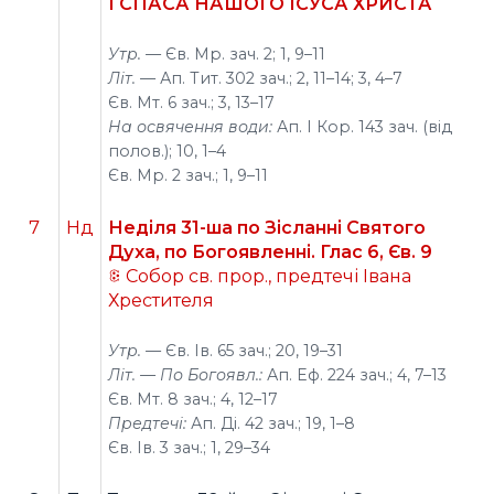
І СПАСА НАШОГО ІСУСА ХРИСТА
Утр. —
Єв. Мр. зач. 2; 1, 9–11
Літ. —
Ап. Тит. 302 зач.; 2, 11–14; 3, 4–7
Єв. Мт. 6 зач.; 3, 13–17
На освячення води:
Ап. І Кор. 143 зач. (від
полов.); 10, 1–4
Єв. Мр. 2 зач.; 1, 9–11
7
Нд
Неділя 31-ша по Зісланні Святого
Духа, по Богоявленні. Глас 6, Єв. 9
Собор св. прор., предтечі Івана
Хрестителя
Утр. —
Єв. Ів. 65 зач.; 20, 19–31
Літ. — По Богоявл.:
Ап. Еф. 224 зач.; 4, 7–13
Єв. Мт. 8 зач.; 4, 12–17
Предтечі:
Ап. Ді. 42 зач.; 19, 1–8
Єв. Ів. 3 зач.; 1, 29–34