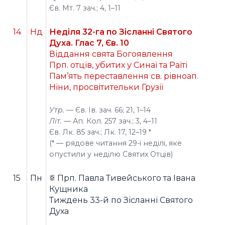
Єв. Мт. 7 зач.; 4, 1–11
14
Нд
Неділя 32-га по Зісланні Святого
Духа. Глас 7, Єв. 10
Віддання свята Богоявлення
Прп. отців, убитих у Синаї та Раїті
Пам’ять переставлення св. рівноап.
Ніни, просвітительки Грузії
Утр. —
Єв. Ів. зач. 66; 21, 1–14
Літ. —
Ап. Кол. 257 зач.; 3, 4–11
Єв. Лк. 85 зач.; Лк. 17, 12–19 *
(* — рядове читання 29-ї неділі, яке
опустили у неділю Святих Отців)
15
Пн
Прп. Павла Тивейського та Івана
Кущника
Тиждень 33-й по Зісланні Святого
Духа