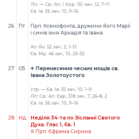
Літ. — Св.:
Ап. І Кор. 151 зач.; 12, 7–11
Єв. Ів. 36 зач.; 10, 9–16
26
Пт
Прп. Ксенофонта, дружини його Марії
і синів їхніх Аркадія та Івана
Ап. Як. 52 зач.; 2, 1–13
Єв. Мр. 46 зач.; 10, 23–32
27
Сб
Перенесення чесних мощів св.
Івана Золотоустого
Утр. —
Єв. Ів. 35 зач.; 10, 1–9
Літ: Св.:
Ап. Євр. 318 зач.; 7, 26–8, 2
Єв. Ів. 36 зач.; 10, 9–16
28
Нд
Неділя 34-та по Зісланні Святого
Духа. Глас 1, Єв. 1
Прп. Єфрема Сирина