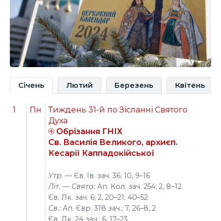
Січень
Лютий
Березень
Квітень
1
Пн
Тиждень 31-й по Зісланні Святого
Духа
Обрізання ГНІХ
Св. Василія Великого, архиєп.
Кесарії Каппадокійської
Утр. —
Єв. Ів. зач. 36; 10, 9–16
Літ. — Свята:
Ап. Кол. зач. 254; 2, 8–12
Єв. Лк. зач. 6; 2, 20–21; 40–52
Св.:
Ап. Євр. 318 зач.; 7, 26–8, 2
Єв. Лк. 24 зач.; 6, 17–23