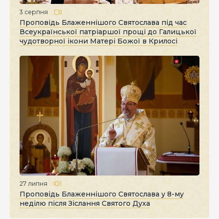
3 серпня
Проповідь Блаженнішого Святослава під час
Всеукраїнської патріаршої прощі до Галицької
чудотворної ікони Матері Божої в Крилосі
27 липня
Проповідь Блаженнішого Святослава у 8-му
неділю після Зіслання Святого Духа