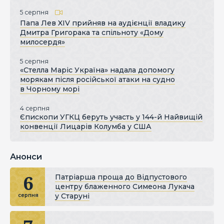
5 серпня
Папа Лев XIV прийняв на аудієнції владику
Дмитра Григорака та спільноту «Дому
милосердя»
5 серпня
«Стелла Маріс Україна» надала допомогу
морякам після російської атаки на судно
в Чорному морі
4 серпня
Єпископи УГКЦ беруть участь у 144-й Найвищій
конвенції Лицарів Колумба у США
Анонси
6
Патріарша проща до Відпустового
центру блаженного Симеона Лукача
у Старуні
серпня