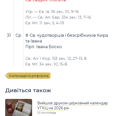
Утр. —
Єв. Ів. 36 зач.; 10, 9–16
Літ. — Св.:
Ап. Євр. 334 зач.; 13, 7–16
Єв. Мт. 11 зач.; 5, 4–19
31
Ср
Св. чудотворців і безсрібників Кира
та Івана
Прп. Івана Боско
Св.:
Ап. І Кор. 153 зач.; 12, 27–13, 8
Єв. Мт. 34 зач.; 10, 15–8
Календарна реформа
Дивіться також
Вийшов друком церковний календар
УГКЦ на 2026 рік
25 листопада