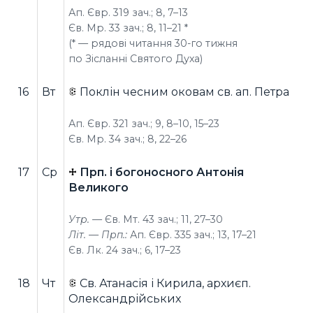
Ап. Євр. 319 зач.; 8, 7–13
Єв. Мр. 33 зач.; 8, 11–21 *
(* — рядові читання 30-го тижня
по Зісланні Святого Духа)
16
Вт
Поклін чесним оковам св. ап. Петра
Ап. Євр. 321 зач.; 9, 8–10, 15–23
Єв. Мр. 34 зач.; 8, 22–26
17
Ср
Прп. і богоносного Антонія
Великого
Утр. —
Єв. Мт. 43 зач.; 11, 27–30
Літ. — Прп.:
Ап. Євр. 335 зач.; 13, 17–21
Єв. Лк. 24 зач.; 6, 17–23
18
Чт
Св. Атанасія і Кирила, архиєп.
Олександрійських