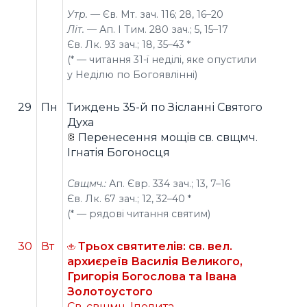
Утр. —
Єв. Мт. зач. 116; 28, 16–20
Літ. —
Ап. І Тим. 280 зач.; 5, 15–17
Єв. Лк. 93 зач.; 18, 35–43 *
(* — читання 31-ї неділі, яке опустили
у Неділю по Богоявлінні)
29
Пн
Тиждень 35-й по Зісланні Святого
Духа
Перенесення мощів св. свщмч.
Ігнатія Богоносця
Свщмч.:
Ап. Євр. 334 зач.; 13, 7–16
Єв. Лк. 67 зач.; 12, 32–40 *
(* — рядові читання святим)
30
Вт
Трьох святителів: св. вел.
архиєреїв Василія Великого,
Григорія Богослова та Івана
Золотоустого
Св. свщмч. Іполита