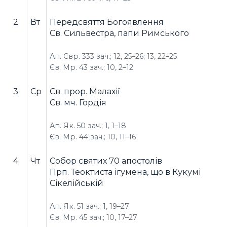
2
Вт
Передсвяття Богоявлення
Св. Сильвестра, папи Римського
Ап. Євр. 333 зач.; 12, 25–26; 13, 22–25
Єв. Мр. 43 зач.; 10, 2–12
3
Ср
Св. прор. Малахії
Св. мч. Гордія
Ап. Як. 50 зач.; 1, 1–18
Єв. Мр. 44 зач.; 10, 11–16
4
Чт
Собор святих 70 апостолів
Прп. Теоктиста ігумена, що в Кукумі
Сікелійській
Ап. Як. 51 зач.; 1, 19–27
Єв. Мр. 45 зач.; 10, 17–27