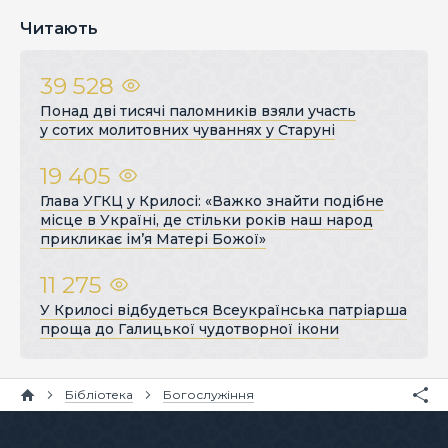
Читають
39 528
Понад дві тисячі паломників взяли участь
у сотих молитовних чуваннях у Старуні
19 405
Глава УГКЦ у Крилосі: «Важко знайти подібне
місце в Україні, де стільки років наш народ
прикликає ім’я Матері Божої»
11 275
У Крилосі відбудеться Всеукраїнська патріарша
проща до Галицької чудотворної ікони
Бібліотека
Богослужіння