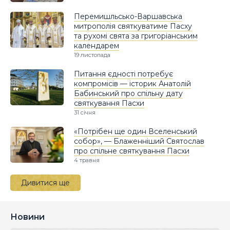
Перемишльсько-Варшавська
митрополія святкуватиме Пасху
та рухомі свята за григоріанським
календарем
19 листопада
Питання єдності потребує
компромісів — історик Анатолій
Бабинський про спільну дату
святкування Пасхи
31 січня
«Потрібен ще один Вселенський
собор», — Блаженніший Святослав
про спільне святкування Пасхи
4 травня
Дивитися ще
Новини