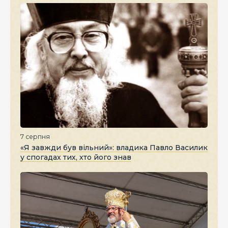
7 серпня
«Я завжди був вільний»: владика Павло Василик
у спогадах тих, хто його знав