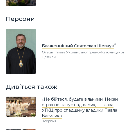
Персони
Блаженніший Святослав Шевчук
Отець і Глава Української Греко-Католицької
Церкви
Дивіться також
«Не бійтеся, будьте вільними! Нехай
страх не панує над вами», — Глава
УГКЦ про спадщину владики Павла
Василика
8 серпня