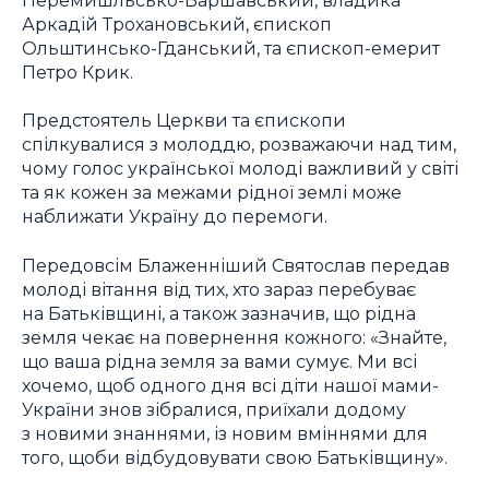
Аркадій Трохановський, єпископ
Ольштинсько-Гданський, та єпископ-емерит
Петро Крик.
Предстоятель Церкви та єпископи
спілкувалися з молоддю, розважаючи над тим,
чому голос української молоді важливий у світі
та як кожен за межами рідної землі може
наближати Україну до перемоги.
Передовсім Блаженніший Святослав передав
молоді вітання від тих, хто зараз перебуває
на Батьківщині, а також зазначив, що рідна
земля чекає на повернення кожного: «Знайте,
що ваша рідна земля за вами сумує. Ми всі
хочемо, щоб одного дня всі діти нашої мами-
України знов зібралися, приїхали додому
з новими знаннями, із новим вміннями для
того, щоби відбудовувати свою Батьківщину».