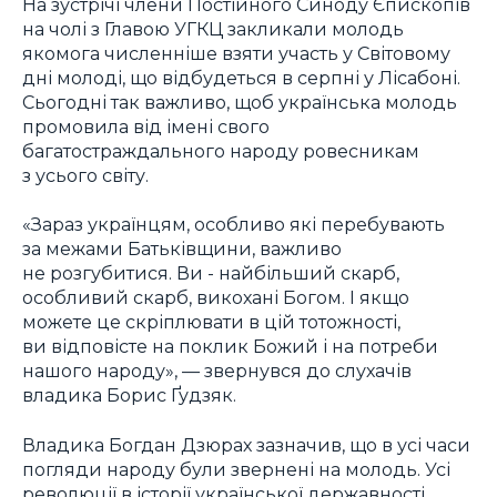
На зустрічі члени Постійного Синоду Єпископів
на чолі з Главою УГКЦ закликали молодь
якомога численніше взяти участь у Світовому
дні молоді, що відбудеться в серпні у Лісабоні.
Сьогодні так важливо, щоб українська молодь
промовила від імені свого
багатостраждального народу ровесникам
з усього світу.
«Зараз українцям, особливо які перебувають
за межами Батьківщини, важливо
не розгубитися. Ви - найбільший скарб,
особливий скарб, викохані Богом. І якщо
можете це скріплювати в цій тотожності,
ви відповісте на поклик Божий і на потреби
нашого народу», — звернувся до слухачів
владика Борис Ґудзяк.
Владика Богдан Дзюрах зазначив, що в усі часи
погляди народу були звернені на молодь. Усі
революції в історії української державності