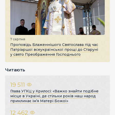
7 серпня
Проповідь Блаженнішого Святослава під час
Патріаршої всеукраїнської прощі до Старуні
у свято Преображення Господнього
Читають
19 511
Глава УГКЦ у Крилосі: «Важко знайти подібне
місце в Україні, де стільки років наш народ
прикликає ім’я Матері Божої»
12 462