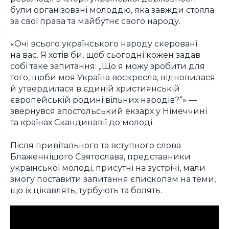
були організовані молоддю, яка завжди стояла
за свої права та майбутнє свого народу.
«Очі всього українського народу скеровані
на вас. Я хотів би, щоб сьогодні кожен задав
собі таке запитання: „Що я можу зробити для
того, щоби моя Україна воскресла, відновилася
й утвердилася в єдиній християнській
європейській родині вільних народів?“» —
звернувся апостольський екзарх у Німеччині
та країнах Скандинавії до молоді.
Після привітального та вступного слова
Блаженнішого Святослава, представники
української молоді, присутні на зустрічі, мали
змогу поставити запитання єпископам на теми,
що їх цікавлять, турбують та болять.