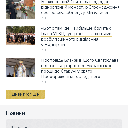
Блаженніший Святослав відвідав
відновлений монастир Згромадження
сестер служебниць у Микуличині
7 серпня
«Бог є там, де найбільше болить»:
Глава УГКЦ зустрівся з пацієнтами
реабілітаційного відділення
у Надвірній
7 серпня
Проповідь Блаженнішого Святослава
під час Патріаршої всеукраїнської
прощі до Старуні у свято
Преображення Господнього
7 серпня
Дивитися ще
Новини
9 серпня