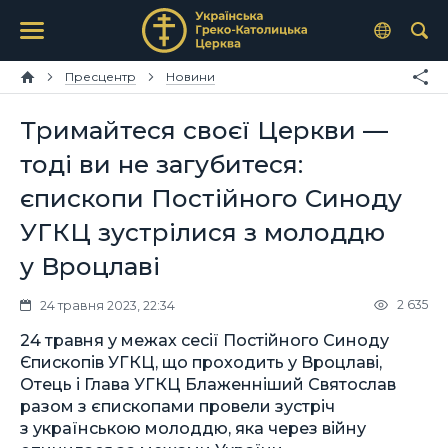
Пресцентр
Новини
Тримайтеся своєї Церкви —
тоді ви не загубитеся:
єпископи Постійного Синоду
УГКЦ зустрілися з молоддю
у Вроцлаві
2 635
24 травня 2023, 22:34
24 травня у межах сесії Постійного Синоду
Єпископів УГКЦ, що проходить у Вроцлаві,
Отець і Глава УГКЦ Блаженніший Святослав
разом з єпископами провели зустріч
з українською молоддю, яка через війну