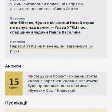
У Римі обговорили подальші напрями
діяльності товариства «Свята Софія»
8 серпня
«Не бійтеся, будьте вільними! Нехай страх
не панує над вами», — Глава УГКЦ про
спадщину владики Павла Василика
8 серпня
Парафія УГКЦ на Рівненщині відзначила 15-
річчя
Анонси
Мистецький проєкт «Україна стоїть!
15
Україна бореться! Україна молиться!»
буде представлено на фестивалі
серпня
«Букет» у Софії Київській
Публікації