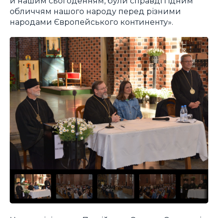
й нашим сьогоденням, були справді гідним
обличчям нашого народу перед різними
народами Європейського континенту».