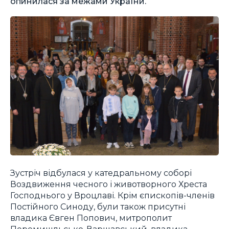
опинилася за межами України.
Зустріч відбулася у катедральному соборі
Воздвиження чесного і животворного Хреста
Господнього у Вроцлаві. Крім єпископів-членів
Постійного Синоду, були також присутні
владика Євген Попович, митрополит
Перемишльсько-Варшавський, владика