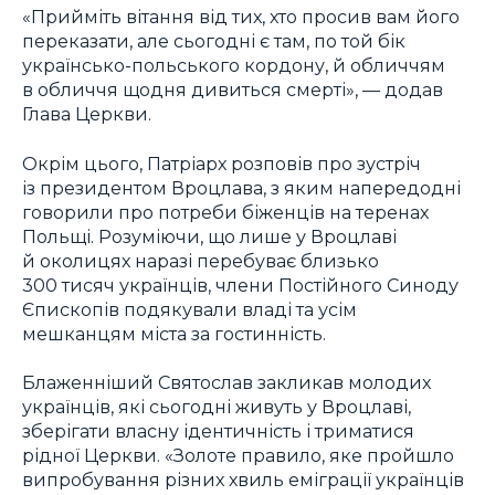
«Прийміть вітання від тих, хто просив вам його
переказати, але сьогодні є там, по той бік
українсько-польського кордону, й обличчям
в обличчя щодня дивиться смерті», — додав
Глава Церкви.
Окрім цього, Патріарх розповів про зустріч
із президентом Вроцлава, з яким напередодні
говорили про потреби біженців на теренах
Польщі. Розуміючи, що лише у Вроцлаві
й околицях наразі перебуває близько
300 тисяч українців, члени Постійного Синоду
Єпископів подякували владі та усім
мешканцям міста за гостинність.
Блаженніший Святослав закликав молодих
українців, які сьогодні живуть у Вроцлаві,
зберігати власну ідентичність і триматися
рідної Церкви. «Золоте правило, яке пройшло
випробування різних хвиль еміграції українців