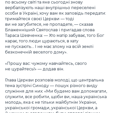
по всьому світі та яке сьогодні знову
вербалізують наші внутрішньо переселені
особи в Україні, хочу вам як заповідь передати:
тримайтеся своєї Церкви — тоді
ви не загубитеся, не пропадете, — сказав
Блаженніший Святослав і пригадав слова
Тараса Шевченка: — Хто матір забуває, того Бог
карає, того люди цураються, в хату
не пускають… І не має злому на всій землі
безконечній веселого дому».
«Прошу вас: чужому навчайтесь, свого
не цурайтесь!» — додав він.
Глава Церкви розповів молоді, що центральна
тема зустрічі Синоду — пошук різного виду
служіння для них: «Ми будемо вам допомагати,
служити, все робити, щоби ви, наша українська
молодь, яка є не тільки майбутнім України,
української громади, української Церкви, а