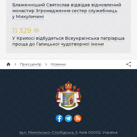
Блаженніший Святослав відвідав відновлений
монастир Згромадження сестер служебниць
у Микуличині
11 329
У Крилосі відбудеться Всеукраїнська патріарша
проща до Галицької чудотворної ікони
Пресцентр
Новини
вул. Микільсько-Слобідська, 5
, Київ 02002, Україна