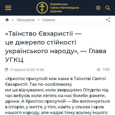
Пресцентр
Новини
«Таїнство Євхаристії —
це джерело стійкості
українського народу», — Глава
УГКЦ
1 160
11 червня 2026, 10:58
«Христос присутній між нами в Таїнстві Святої
Євхаристії. Так по-особливому
ми це відчуваємо, коли звершуємо Літургію під
час вибухів, коли летять на нас бомби, ракети,
дрони. А Христос присутній — Він воплочується
в історію, у життя, у тіло, навіть у сльози і кров
нашого народу, але надає тому всьому іншого