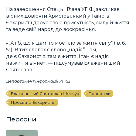
На завершення Отець і Глава УГКЦ закликав
вірних довіряти Христові, який у Таїнстві
Євхаристії дарує свою присутність, силу й життя
та веде свій народ до воскресіння.
«„Хліб, що я дам, то моє тіло за життя світу“ (Ів. 6,
51). В тих словах є слово „надія“. Там,
де є Євхаристія, там є життя, і там є надія
на життя вічне», — підсумував Блаженніший
Святослав.
Департамент інформації УГКЦ
Блаженніший Святослав Шевчук
Проповідь
Пресвята Євхаристія
Персони