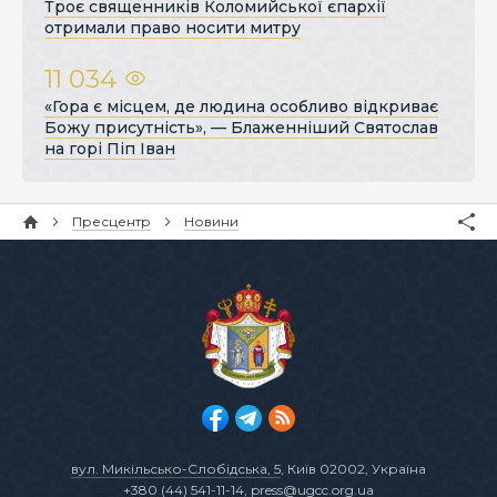
Троє священників Коломийської єпархії
отримали право носити митру
11 034
«Гора є місцем, де людина особливо відкриває
Божу присутність», — Блаженніший Святослав
на горі Піп Іван
Пресцентр
Новини
вул. Микільсько-Слобідська, 5
, Київ 02002, Україна
+380 (44) 541-11-14
,
press@ugcc.org.ua