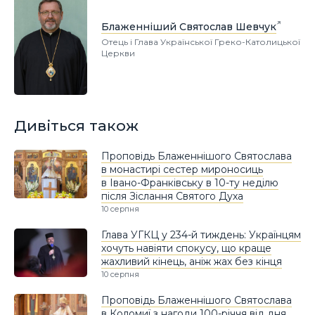
Блаженніший Святослав Шевчук
Отець і Глава Української Греко-Католицької
Церкви
Дивіться також
Проповідь Блаженнішого Святослава
в монастирі сестер мироносиць
в Івано-Франківську в 10-ту неділю
після Зіслання Святого Духа
10 серпня
Глава УГКЦ у 234-й тиждень: Українцям
хочуть навіяти спокусу, що краще
жахливий кінець, аніж жах без кінця
10 серпня
Проповідь Блаженнішого Святослава
в Коломиї з нагоди 100-річчя від дня