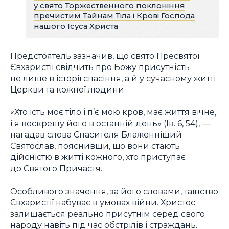
у свято Торжественного поклоніння
пречистим Тайнам Тіла і Крові Господа
нашого Ісуса Христа
Предстоятель зазначив, що свято Пресвятої
Євхаристії свідчить про Божу присутність
не лише в історії спасіння, а й у сучасному житті
Церкви та кожної людини.
«Хто їсть моє тіло і п’є мою кров, має життя вічне,
і я воскрешу його в останній день» (Ів. 6, 54), —
нагадав слова Спасителя Блаженніший
Святослав, пояснивши, що вони стають
дійсністю в житті кожного, хто приступає
до Святого Причастя.
Особливого значення, за його словами, таїнство
Євхаристії набуває в умовах війни. Христос
залишається реально присутнім серед свого
народу навіть під час обстрілів і страждань.