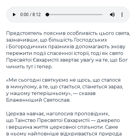
Предстоятель пояснив особливість цього свята,
зазначивши, що більшість Господських
і Богородичних празників допомагають знову
пережити події спасенної історії, тоді як свято
Пресвятої Євхаристії звертає увагу на те, що Бог
чинить тут і тепер.
«Ми сьогодні святкуємо не щось, що сталося
в минулому, а те, що стається, станеться зараз,
у нашому теперішньому», — сказав
Блаженніший Святослав.
Церква навчає, наголосив проповідник,
що Таїнство Пресвятої Євхаристії — джерело
і вершина життя церковної спільноти. Саме
в ньому найповніше відкривається природа