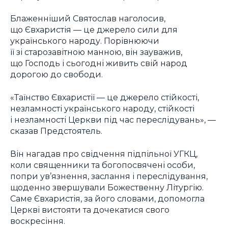
Блаженніший Святослав наголосив,
що Євхаристія — це джерело сили для
українського народу. Порівнюючи
її зі старозавітною манною, він зауважив,
що Господь і сьогодні живить свій народ
дорогою до свободи.
«Таїнство Євхаристії — це джерело стійкості,
незламності українського народу, стійкості
і незламності Церкви під час переслідувань», —
сказав Предстоятель.
Він нагадав про свідчення підпільної УГКЦ,
коли священники та богопосвячені особи,
попри ув’язнення, заслання і переслідування,
щоденно звершували Божественну Літургію.
Саме Євхаристія, за його словами, допомогла
Церкві вистояти та дочекатися свого
воскресіння.