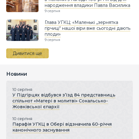
народження владики Павла Василика
9 серпня
Глава УГКЦ: «Маленькі „зернятка
гірчиці“ нашої віри вже сьогодні дають
плоди»
9 серпня
Дивитися ще
Новини
10 серпня
У Підгірцях відбувся з’їзд 84 представниць
спільнот «Матері в молитві» Сокальсько-
Жовківської єпархії
10 серпня
Парафія УГКЦ в Обері відзначила 60-річчя
канонічного заснування