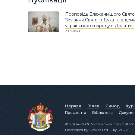
Проповідь Блаженнішого Святос
Зіслання Святого Духа та в ден
українського народу в Делятині
28 липня
Церква
Глава
Синод
Кур
Пресцентр
Бібліотека
Докуме
© 2004–2026 Українська Греко-Като
Developed by
Cawas Ltd
. July, 2022.