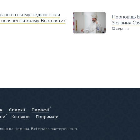
лава в сьому неділю після
Проповідь Б
ь освячення храму Всіх святих
Зіслання Св
12 серпня
ія
Єпархії
Парафії
нти
Контакти
Підтримати
лицька Церква. Всі права застережено.