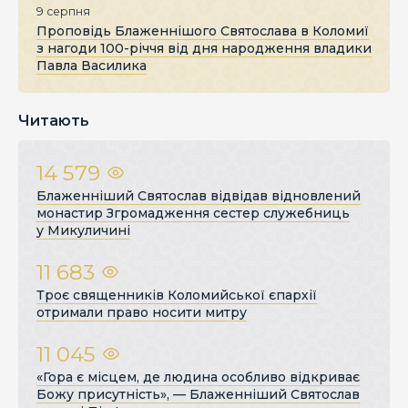
9 серпня
Проповідь Блаженнішого Святослава в Коломиї
з нагоди 100-річчя від дня народження владики
Павла Василика
Читають
14 579
Блаженніший Святослав відвідав відновлений
монастир Згромадження сестер служебниць
у Микуличині
11 683
Троє священників Коломийської єпархії
отримали право носити митру
11 045
«Гора є місцем, де людина особливо відкриває
Божу присутність», — Блаженніший Святослав