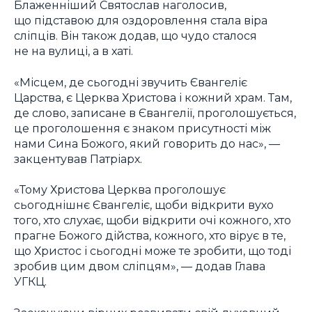
Блаженніший Святослав наголосив,
що підставою для оздоровлення стала віра
сліпців. Він також додав, що чудо сталося
не на вулиці, а в хаті.
«Місцем, де сьогодні звучить Євангеліє
Царства, є Церква Христова і кожний храм. Там,
де слово, записане в Євангелії, проголошується,
це проголошення є знаком присутності між
нами Сина Божого, який говорить до нас», —
закцентував Патріарх.
«Тому Христова Церква проголошує
сьогоднішнє Євангеліє, щоби відкрити вухо
того, хто слухає, щоби відкрити очі кожного, хто
прагне Божого дійства, кожного, хто вірує в те,
що Христос і сьогодні може те зробити, що тоді
зробив цим двом сліпцям», — додав Глава
УГКЦ.