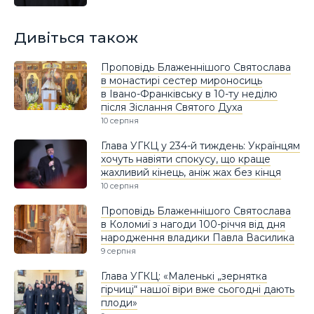
Дивіться також
Проповідь Блаженнішого Святослава
в монастирі сестер мироносиць
в Івано-Франківську в 10-ту неділю
після Зіслання Святого Духа
10 серпня
Глава УГКЦ у 234-й тиждень: Українцям
хочуть навіяти спокусу, що краще
жахливий кінець, аніж жах без кінця
10 серпня
Проповідь Блаженнішого Святослава
в Коломиї з нагоди 100-річчя від дня
народження владики Павла Василика
9 серпня
Глава УГКЦ: «Маленькі „зернятка
гірчиці“ нашої віри вже сьогодні дають
плоди»