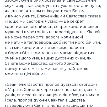
Заохочуючи вірних розвивати свій духовний
слух та зір і так формувати духовні органи чуття,
які дозволять нам спілкуватися з Богом
у вічному житті, Блаженніший Святослав сказав:
«Те, що ми сьогодні чуємо, — це секрет
християнської стійкості, секрет християнської
мужності в час гонінь та переслідувань… Як воїн
не може перемогти ворога, коли вночі
не матиме тепловізора, щоб могти його бачити,
так і ми, християни, не можемо встояти
в боротьбі зі злом, якщо не маємо відкритих
очей нашого ума, наших духовних очей, які
бачать Боже Царство, самого Христа,
присутнього між нами навіть у найтемніші
моменти цієї війни».
«Євангеліє Царства проповідується і сьогодні
в Україні. Христос через своїх посланців, своїх
учнів, єпископів та священиків, обходить міста
і села, проповідуючи Євангеліє Царства
та звершуючи Святі Таїнства в наших святих