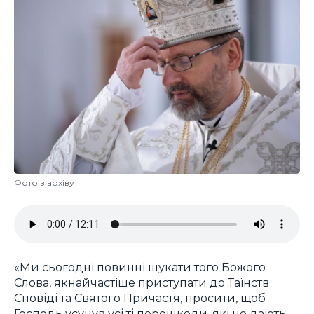
Фото з архіву
«Ми сьогодні повинні шукати того Божого
Слова, якнайчастіше приступати до Таїнств
Сповіді та Святого Причастя, просити, щоб
Господь усунув усі ті перешкоди, які не дають