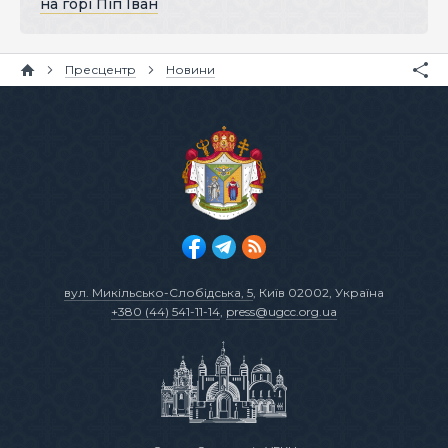
на горі Піп Іван
Пресцентр
Новини
вул. Микільсько-Слобідська, 5
, Київ 02002, Україна
+380 (44) 541-11-14
,
press@ugcc.org.ua