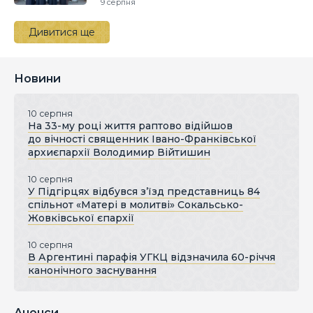
9 серпня
Дивитися ще
Новини
10 серпня
На 33-му році життя раптово відійшов
до вічності священник Івано-Франківської
архиєпархії Володимир Війтишин
10 серпня
У Підгірцях відбувся з’їзд представниць 84
спільнот «Матері в молитві» Сокальсько-
Жовківської єпархії
10 серпня
В Аргентині парафія УГКЦ відзначила 60-річчя
канонічного заснування
Анонси