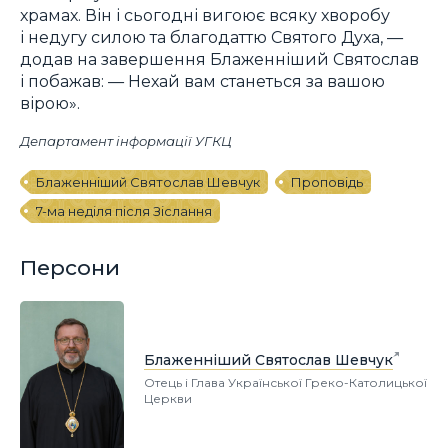
храмах. Він і сьогодні вигоює всяку хворобу
і недугу силою та благодаттю Святого Духа, —
додав на завершення Блаженніший Святослав
і побажав: — Нехай вам станеться за вашою
вірою».
Департамент інформації УГКЦ
Блаженніший Святослав Шевчук
Проповідь
7-ма неділя після Зіслання
Персони
Блаженніший Святослав Шевчук
Отець і Глава Української Греко-Католицької
Церкви