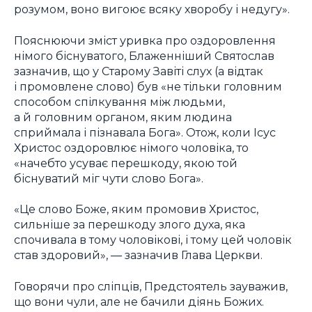
розумом, воно вигоює всяку хворобу і недугу».
Пояснюючи зміст уривка про оздоровлення
німого біснуватого, Блаженніший Святослав
зазначив, що у Старому Завіті слух (а відтак
і промовлене слово) був «не тільки головним
способом спілкування між людьми,
а й головним органом, яким людина
сприймала і пізнавала Бога». Отож, коли Ісус
Христос оздоровлює німого чоловіка, то
«начебто усуває перешкоду, якою той
біснуватий міг чути слово Бога».
«Це слово Боже, яким промовив Христос,
сильніше за перешкоду злого духа, яка
спочивала в тому чоловікові, і тому цей чоловік
став здоровий», — зазначив Глава Церкви.
Говорячи про сліпців, Предстоятель зауважив,
що вони чули, але не бачили діянь Божих.