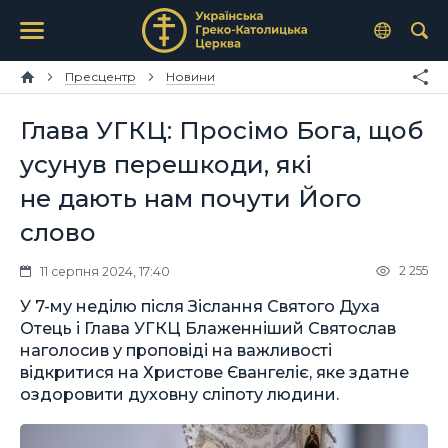
Пресцентр
Новини
Глава УГКЦ: Просімо Бога, щоб
усунув перешкоди, які
не дають нам почути Його
слово
2 255
11 серпня 2024, 17:40
У 7-му неділю після Зіслання Святого Духа
Отець і Глава УГКЦ Блаженніший Святослав
наголосив у проповіді на важливості
відкритися на Христове Євангеліє, яке здатне
оздоровити духовну сліпоту людини.