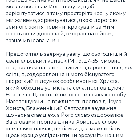
можливості нам Його почути, щоб
зорієнтуватися в тому просторі та часі, у якому
ми живемо, зорієнтуватися, якою дорогою
земного життя повинні крокувати за Ним,
навіть коли довкола йде страшна війна», —
зазначив Глава УГКЦ.
Предстоятель звернув увагу, що сьогоднішній
євангельський уривок (
Мт. 9, 27–35
) умовно
поділяється на три частини: оздоровлення двох
сліпців, оздоровлення німого біснуватого
і короткий підсумок особливої місії Христа,
який обходив усі міста та села, проповідуючи
Євангеліє Царства й вигоюючи всяку хворобу.
Наголошуючи на важливості проповіді Ісуса
Христа, Блаженніший Святослав зауважив,
що «вона стає дією, а Його слово оздоровлює».
За словами проповідника, Христове слово
«не тільки навчає, не тільки дає можливість
щось краще усвідомити чи зрозуміти нашим