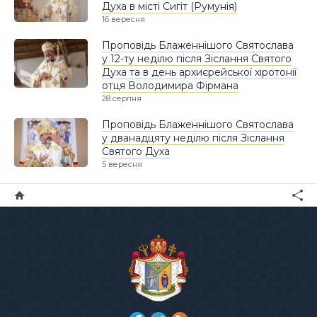
Духа в місті Сигіт (Румунія)
16 вересня
Проповідь Блаженнішого Святослава
у 12-ту неділю після Зіслання Святого
Духа та в день архиєрейської хіротонії
отця Володимира Фірмана
28 серпня
Проповідь Блаженнішого Святослава
у дванадцяту неділю після Зіслання
Святого Духа
5 вересня