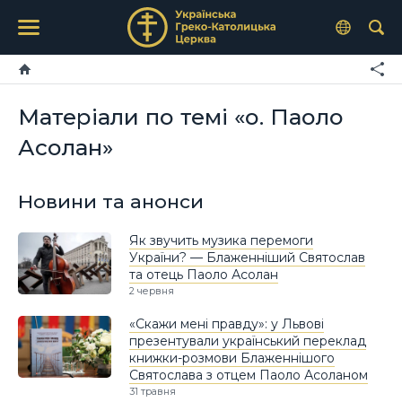
Матеріали по темі «о. Паоло
Асолан»
Новини та анонси
Як звучить музика перемоги
України? — Блаженніший Святослав
та отець Паоло Асолан
2 червня
«Скажи мені правду»: у Львові
презентували український переклад
книжки-розмови Блаженнішого
Святослава з отцем Паоло Асоланом
31 травня