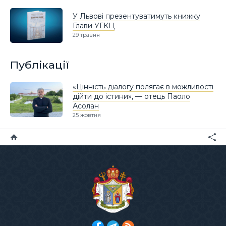
У Львові презентуватимуть книжку
Глави УГКЦ
29 травня
Публікації
«Цінність діалогу полягає в можливості
дійти до істини», — отець Паоло
Асолан
25 жовтня