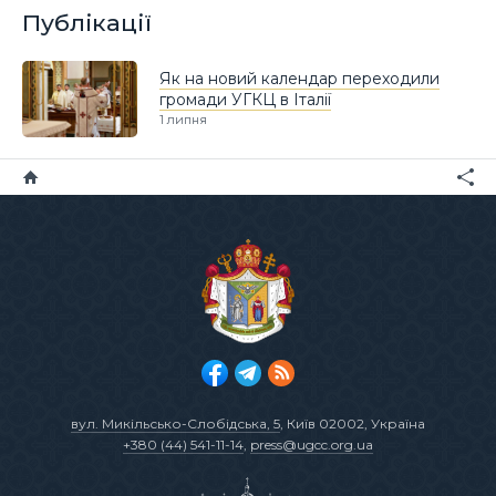
Публікації
Як на новий календар переходили
громади УГКЦ в Італії
1 липня
вул. Микільсько-Слобідська, 5
, Київ 02002, Україна
+380 (44) 541-11-14
,
press@ugcc.org.ua