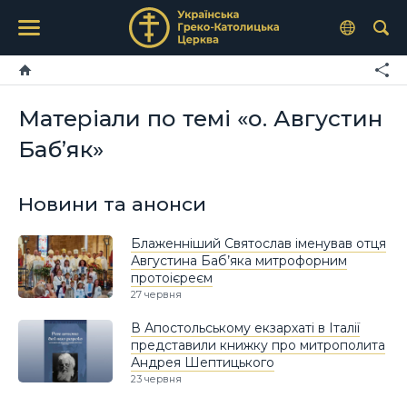
Матеріали по темі «о. Августин
Баб’як»
Новини та анонси
Блаженніший Святослав іменував отця
Августина Баб’яка митрофорним
протоієреєм
27 червня
В Апостольському екзархаті в Італії
представили книжку про митрополита
Андрея Шептицького
23 червня