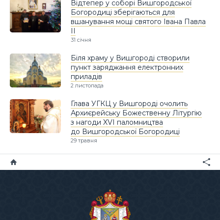
Відтепер у соборі Вишгородської
Богородиці зберігаються для
вшанування мощі святого Івана Павла
ІІ
31 січня
Біля храму у Вишгороді створили
пункт заряджання електронних
приладів
2 листопада
Глава УГКЦ у Вишгороді очолить
Архиєрейську Божественну Літургію
з нагоди XVI паломництва
до Вишгородської Богородиці
29 травня