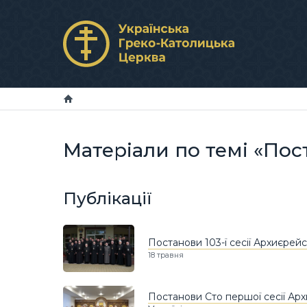
Матеріали по темі «Пос
Публікації
Постанови 103-ї сесії Архиєрей
18 травня
Постанови Сто першої сесії Ар