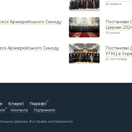
26 травня
 сесії Архиєрейського Синоду
Постанови С
Церкви 202
15 липня
есії Архиєрейського Синоду
Постанови Д
УГКЦ в Укра
22 листопада
ія
Єпархії
Парафії
нти
Контакти
Підтримати
лицька Церква. Всі права застережено.