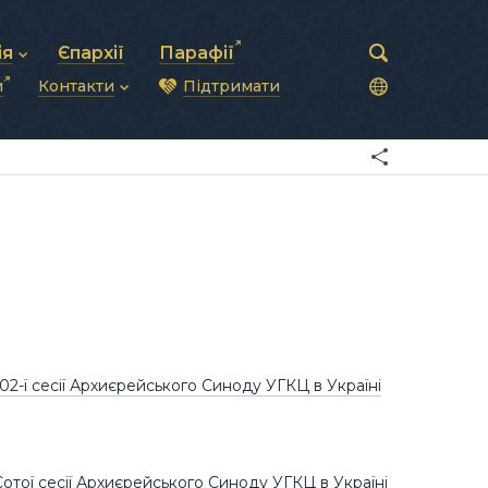
ія
Єпархії
Парафії
и
Контакти
Підтримати
астирська рада
нод
нсово-господарська діяльність
Загальна інформація
ди
ки та комунікації
Глава УГКЦ
ністративні питання
Синоди Єпископів
підрозділи
Трибунал
Патріарша курія
Єпархії та екзархати
02-ї сесії Архиєрейського Синоду УГКЦ в Україні
отої сесії Архиєрейського Синоду УГКЦ в Україні