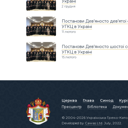
Україні
2 грудня
Постанови Дев’яносто дев’ятої
УГКЦ в Україні
11 лютого
Постанови Дев’яносто шостої с
УГКЦ в Україні
15 лютого
Церква
Глава
Синод
Кур
Пресцентр
Бібліотека
Докуме
© 2004–2026 Українська Греко-Като
Developed by
Cawas Ltd
. July, 2022.