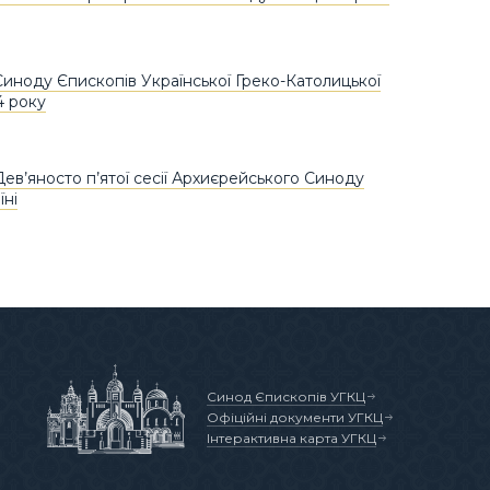
иноду Єпископів Української Греко-Католицької
4 року
ев’яносто п’ятої сесії Архиєрейського Синоду
їні
Синод Єпископів УГКЦ
Офіційні документи УГКЦ
Інтерактивна карта УГКЦ