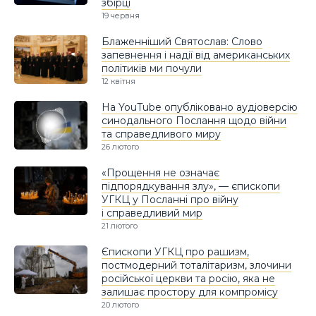
збірці
19 червня
Блаженніший Святослав: Слово
запевнення і надії від американських
політиків ми почули
12 квітня
На YouTube опубліковано аудіоверсію
синодального Послання щодо війни
та справедливого миру
26 лютого
«Прощення не означає
підпорядкування злу», — єпископи
УГКЦ у Посланні про війну
і справедливий мир
21 лютого
Єпископи УГКЦ про рашизм,
постмодерний тоталітаризм, злочини
російської церкви та росію, яка не
залишає простору для компромісу
20 лютого