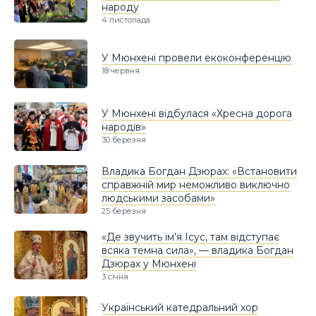
народу
4 листопада
У Мюнхені провели екоконференцію
18 червня
У Мюнхені відбулася «Хресна дорога
народів»
30 березня
Владика Богдан Дзюрах: «Встановити
справжній мир неможливо виключно
людськими засобами»
25 березня
«Де звучить ім’я Ісус, там відступає
всяка темна сила», — владика Богдан
Дзюрах у Мюнхені
3 січня
Український катедральний хор