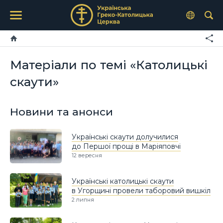
Матеріали по темі «Католицькі
скаути»
Новини та анонси
Українські скаути долучилися
до Першої прощі в Маріяповчі
12 вересня
Українські католицькі скаути
в Угорщині провели таборовий вишкіл
2 липня