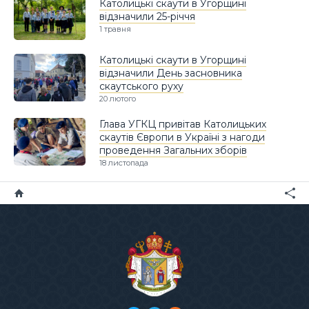
Католицькі скаути в Угорщині
відзначили 25-річчя
1 травня
Католицькі скаути в Угорщині
відзначили День засновника
скаутського руху
20 лютого
Глава УГКЦ привітав Католицьких
скаутів Європи в Україні з нагоди
проведення Загальних зборів
18 листопада