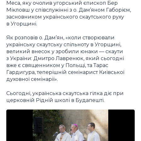
Меса, яку очолив угорський єпископ Бер
Мікловш у співслужінні з о. Дам’яном Габорієм,
засновником українського скаутського руху
в Угорщині.
Як розповів о. Дам’ян, «коли створювали
українську скаутську спільноту в Угорщині,
великий внесок у зробили юнаки — скаути
з України: Дмитро Лавренюк, який сьогодні
вже є священником у Польщі, та Тарас
Гардигура, теперішній семінарист Київської
духовної семінарії».
Сьогодні, українська скаутська гілка діє при
церковній Рідній школі в Будапешті.