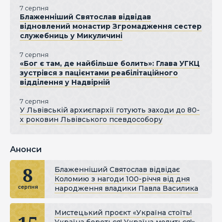
7 серпня
Блаженніший Святослав відвідав
відновлений монастир Згромадження сестер
служебниць у Микуличині
7 серпня
«Бог є там, де найбільше болить»: Глава УГКЦ
зустрівся з пацієнтами реабілітаційного
відділення у Надвірній
7 серпня
У Львівській архиєпархії готують заходи до 80-
х роковин Львівського псевдособору
Анонси
8
Блаженніший Святослав відвідає
Коломию з нагоди 100-річчя від дня
народження владики Павла Василика
серпня
Мистецький проєкт «Україна стоїть!
Україна бореться! Україна молиться!»