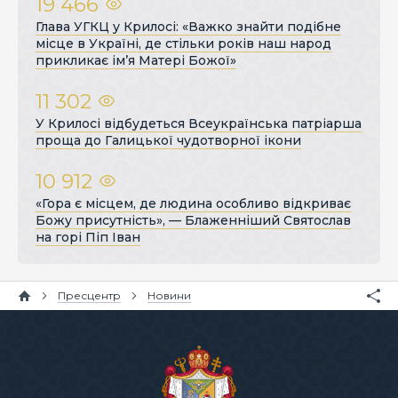
19 466
Глава УГКЦ у Крилосі: «Важко знайти подібне
місце в Україні, де стільки років наш народ
прикликає ім’я Матері Божої»
11 302
У Крилосі відбудеться Всеукраїнська патріарша
проща до Галицької чудотворної ікони
10 912
«Гора є місцем, де людина особливо відкриває
Божу присутність», — Блаженніший Святослав
на горі Піп Іван
Пресцентр
Новини