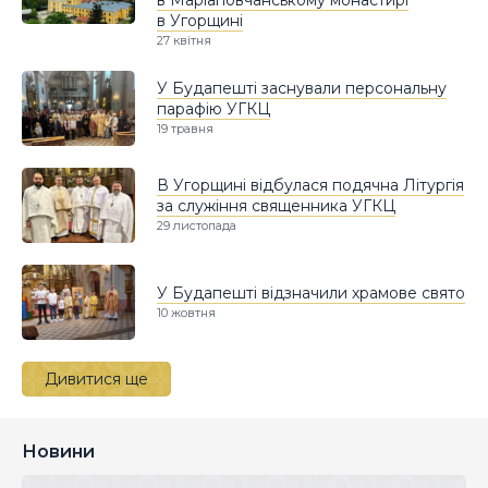
в Угорщині
27 квітня
У Будапешті заснували персональну
парафію УГКЦ
19 травня
В Угорщині відбулася подячна Літургія
за служіння священника УГКЦ
29 листопада
У Будапешті відзначили храмове свято
10 жовтня
Дивитися ще
Новини