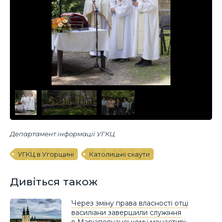
Департамент інформації УГКЦ
УГКЦ в Угорщині
Католицькі скаути
Дивіться також
Через зміну права власності отці
василіани завершили служіння
в Маріаповчанському монастирі